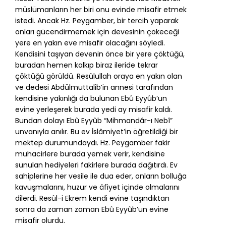
müslümanların her biri onu evinde misafir etmek
istedi. Ancak Hz. Peygamber, bir tercih yaparak
onları gücendirmemek için devesinin çökeceği
yere en yakın eve misafir olacağını söyledi.
Kendisini taşıyan devenin önce bir yere çöktüğü,
buradan hemen kalkıp biraz ileride tekrar
çöktüğü görüldü. Resûlullah oraya en yakın olan
ve dedesi Abdülmuttalib’in annesi tarafından
kendisine yakınlığı da bulunan Ebû Eyyûb’un
evine yerleşerek burada yedi ay misafir kaldı.
Bundan dolayı Ebû Eyyûb “Mihmandâr-ı Nebî”
unvanıyla anılır. Bu ev İslâmiyet’in öğretildiği bir
mektep durumundaydı. Hz. Peygamber fakir
muhacirlere burada yemek verir, kendisine
sunulan hediyeleri fakirlere burada dağıtırdı. Ev
sahiplerine her vesile ile dua eder, onların bolluğa
kavuşmalarını, huzur ve âfiyet içinde olmalarını
dilerdi. Resûl-i Ekrem kendi evine taşındıktan
sonra da zaman zaman Ebû Eyyûb’un evine
misafir olurdu.