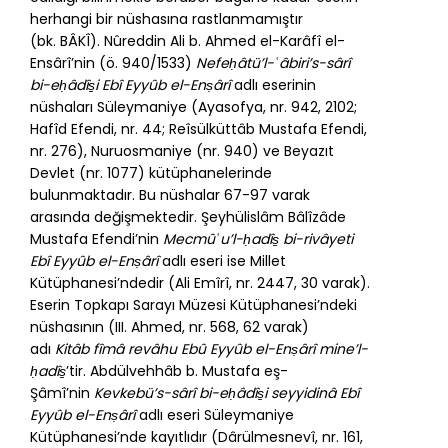
herhangi bir nüshasına rastlanmamıştır
(bk.
BÂKÎ
). Nûreddin Ali b. Ahmed el-Karâfî el-
Ensârî’nin (ö. 940/1533)
Nefeḥâtü’l-ʿâbiri’s-sârî
bi-eḥâdîs̱i Ebî Eyyûb el-Enṣârî
adlı eserinin
nüshaları Süleymaniye (Ayasofya, nr. 942, 2102;
Hafîd Efendi, nr. 44; Reîsülküttâb Mustafa Efendi,
nr. 276), Nuruosmaniye (nr. 940) ve Beyazıt
Devlet (nr. 1077) kütüphanelerinde
bulunmaktadır. Bu nüshalar 67-97 varak
arasında değişmektedir. Şeyhülislâm Bâlîzâde
Mustafa Efendi’nin
Mecmûʿu’l-ḥadîs̱ bi-rivâyeti
Ebî Eyyûb el-Enṣârî
adlı eseri ise Millet
Kütüphanesi’ndedir (Ali Emîrî, nr. 2447, 30 varak).
Eserin Topkapı Sarayı Müzesi Kütüphanesi’ndeki
nüshasının (III. Ahmed, nr. 568, 62 varak)
adı
Kitâb fîmâ revâhu Ebû Eyyûb el-Enṣârî mine’l-
ḥadîs̱
’tir. Abdülvehhâb b. Mustafa eş-
Şâmî’nin
Kevkebü’s-sârî bi-eḥâdîs̱i seyyidinâ Ebî
Eyyûb el-Enṣârî
adlı eseri Süleymaniye
Kütüphanesi’nde kayıtlıdır (Dârülmesnevî, nr. 161,