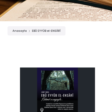
Anasayfa
EBÛ EYYÛB el-ENSÂRÎ