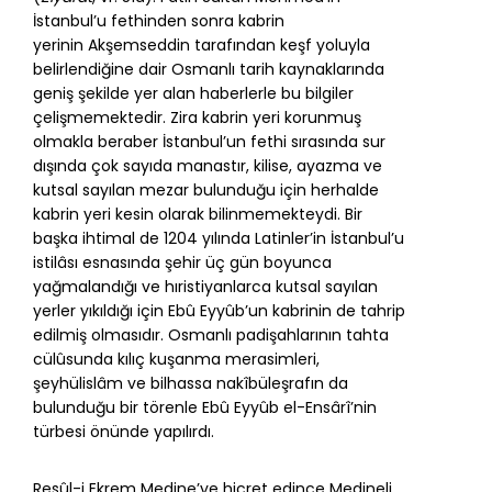
İstanbul’u fethinden sonra kabrin
yerinin
Akşemseddin
tarafından
keşf
yoluyla
belirlendiğine dair Osmanlı tarih kaynaklarında
geniş şekilde yer alan haberlerle bu bilgiler
çelişmemektedir. Zira kabrin yeri korunmuş
olmakla beraber İstanbul’un fethi sırasında sur
dışında çok sayıda manastır, kilise, ayazma ve
kutsal sayılan mezar bulunduğu için herhalde
kabrin yeri kesin olarak bilinmemekteydi. Bir
başka ihtimal de 1204 yılında Latinler’in İstanbul’u
istilâsı esnasında şehir üç gün boyunca
yağmalandığı ve hıristiyanlarca kutsal sayılan
yerler yıkıldığı için Ebû Eyyûb’un kabrinin de tahrip
edilmiş olmasıdır. Osmanlı padişahlarının tahta
cülûsunda kılıç kuşanma merasimleri,
şeyhülislâm ve bilhassa nakîbüleşrafın da
bulunduğu bir törenle Ebû Eyyûb el-Ensârî’nin
türbesi önünde yapılırdı.
Resûl-i Ekrem Medine’ye hicret edince Medineli