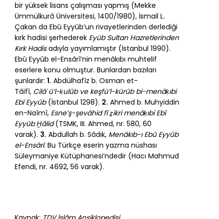
bir yüksek lisans çalışması yapmış (Mekke
Ümmülkurâ Üniversitesi, 1400/1980), İsmail L.
Çakan da Ebû Eyyûb’un rivayetlerinden derlediği
kırk hadisi şerhederek
Eyüb Sultan Hazretlerinden
Kırk Hadis
adıyla yayımlamıştır (İstanbul 1990).
Ebû Eyyûb el-Ensârî’nin menâkıbı muhtelif
eserlere konu olmuştur. Bunlardan bazıları
şunlardır:
1.
Abdülhafîz b. Osman et-
Tâifî,
Cilâʾü’l-ḳulûb ve keşfü’l-kürûb bi-menâḳıbi
Ebî Eyyûb
(İstanbul 1298).
2.
Ahmed b. Muhyiddin
en-Naîmî,
Esne’ş-şevâhid fî ẕikri menâḳıbi Ebî
Eyyûb Ḫâlid
(TSMK, III. Ahmed, nr. 580, 60
varak).
3.
Abdullah b. Sâdık,
Menâkıb-ı Ebû Eyyûb
el-Ensârî
. Bu Türkçe eserin yazma nüshası
Süleymaniye Kütüphanesi’ndedir (Hacı Mahmud
Efendi, nr. 4692, 56 varak).
Kaynak:
TDV İslâm Ansiklopedisi