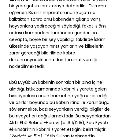
bir yere götürülerek oraya defnedildi. Durumu
öğrenen Bizans imparatorunun kuşatma
kalktıktan sonra onu kabrinden çıkarıp vahşi
hayvanlara yedireceğini söylediği, fakat İslâm
ordusu kumandanı tarafından gönderilen
cevapta, böyle bir şey yapıldığı takdirde İslâm
ülkesinde yaşayan hıristiyanların ve kiliselerin
zarar göreceği bildirilince kabre
dokunmayacaklarına dair teminat verdiği
nakledilmektedir.
Ebû Eyyûb’un kabrinin sonraları bir bina içine
alındığı, kıtlık zamanında kabrini ziyarete gelen
hıristiyanların onun hürmetine yağmur istediği
ve asırlar boyunca bu kabrin itina ile korunduğu
söylenmekte, bazı seyyahların verdiği bilgiler de
bu rivayetleri doğrulamaktadır. Bu seyyahlardan
Ali b. Ebû Bekir el-Herevî (ö. 611/1215), Ebû Eyyûb
el-Ensârî’nin kabrini ziyaret ettiğini belirtmiştir
(
Ziyârât
, vr. 51a).
Fâtih Sultan Mehmed
’in