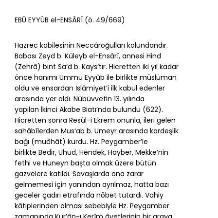
EBÛ EYYÛB el-ENSÂRÎ (ö. 49/669)
Hazrec kabilesinin Neccâroğulları kolundandır.
Babası Zeyd b. Küleyb el-Ensârî, annesi Hind
(Zehrâ) bint Sa‘d b. Kays‘tır. Hicretten iki yıl kadar
önce hanımı Ümmü Eyyûb ile birlikte müslüman
oldu ve ensardan İslâmiyet’i ilk kabul edenler
arasında yer aldı. Nübüvvetin 13. yılında
yapılan
İkinci Akabe Biatı
’nda bulundu (622).
Hicretten sonra Resûl-i Ekrem onunla, ileri gelen
sahâbîlerden Mus‘ab b. Umeyr arasında kardeşlik
bağı (
muâhât
) kurdu. Hz. Peygamber’le
birlikte
Bedir
,
Uhud
,
Hendek
, Hayber, Mekke’nin
fethi ve
Huneyn
başta olmak üzere bütün
gazvelere katıldı. Savaşlarda ona zarar
gelmemesi için yanından ayrılmaz, hatta bazı
geceler çadırı etrafında nöbet tutardı. Vahiy
kâtiplerinden olması sebebiyle Hz. Peygamber
zamanında Kur’ân-ı Kerîm âyetlerinin bir araya