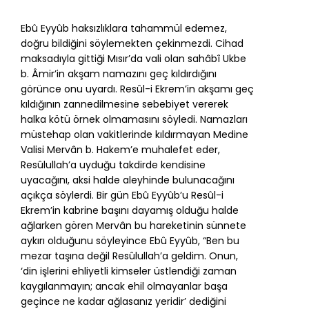
Ebû Eyyûb haksızlıklara tahammül edemez,
doğru bildiğini söylemekten çekinmezdi. Cihad
maksadıyla gittiği Mısır’da vali olan sahâbî Ukbe
b. Âmir’in akşam namazını geç kıldırdığını
görünce onu uyardı. Resûl-i Ekrem’in akşamı geç
kıldığının zannedilmesine sebebiyet vererek
halka kötü örnek olmamasını söyledi. Namazları
müstehap olan vakitlerinde kıldırmayan Medine
Valisi Mervân b. Hakem’e muhalefet eder,
Resûlullah’a uyduğu takdirde kendisine
uyacağını, aksi halde aleyhinde bulunacağını
açıkça söylerdi. Bir gün Ebû Eyyûb’u Resûl-i
Ekrem’in kabrine başını dayamış olduğu halde
ağlarken gören Mervân bu hareketinin sünnete
aykırı olduğunu söyleyince Ebû Eyyûb, “Ben bu
mezar taşına değil Resûlullah’a geldim. Onun,
‘din işlerini ehliyetli kimseler üstlendiği zaman
kaygılanmayın; ancak ehil olmayanlar başa
geçince ne kadar ağlasanız yeridir’ dediğini