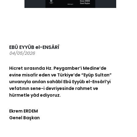
EBÛ EYYÛB el-ENSÂRÎ
04/05/2026
Hicret sırasında Hz. Peygamber’i Medine’de
evine misafir eden ve Türkiye’de “Eyüp Sultan”
unvanıyla anılan sahâbî Ebû Eyyûb el-Ensârî’yi
vefatının sene-i devriyesinde rahmet ve
hürmetle yâd ediyoruz.
Ekrem ERDEM
Genel Başkan