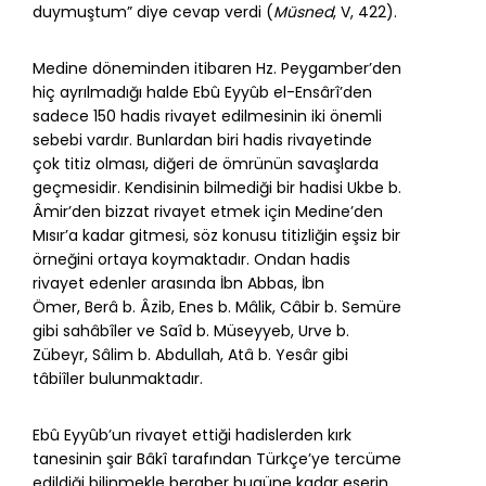
duymuştum” diye cevap verdi (
Müsned
, V, 422).
Medine döneminden itibaren Hz. Peygamber’den
hiç ayrılmadığı halde Ebû Eyyûb el-Ensârî’den
sadece 150 hadis rivayet edilmesinin iki önemli
sebebi vardır. Bunlardan biri hadis rivayetinde
çok titiz olması, diğeri de ömrünün savaşlarda
geçmesidir. Kendisinin bilmediği bir hadisi
Ukbe b.
Âmir
’den bizzat rivayet etmek için Medine’den
Mısır’a kadar gitmesi, söz konusu titizliğin eşsiz bir
örneğini ortaya koymaktadır. Ondan hadis
rivayet edenler arasında İbn Abbas, İbn
Ömer,
Berâ b. Âzib
,
Enes b. Mâlik
, Câbir b. Semüre
gibi sahâbîler ve
Saîd b. Müseyyeb
,
Urve b.
Zübeyr
, Sâlim b. Abdullah,
Atâ b. Yesâr
gibi
tâbiîler bulunmaktadır.
Ebû Eyyûb’un rivayet ettiği hadislerden kırk
tanesinin şair Bâkî tarafından Türkçe’ye tercüme
edildiği bilinmekle beraber bugüne kadar eserin