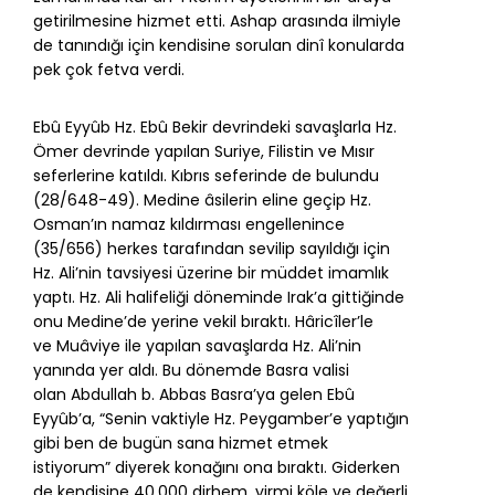
getirilmesine hizmet etti. Ashap arasında ilmiyle
de tanındığı için kendisine sorulan dinî konularda
pek çok fetva verdi.
Ebû Eyyûb Hz. Ebû Bekir devrindeki savaşlarla Hz.
Ömer devrinde yapılan Suriye, Filistin ve Mısır
seferlerine katıldı. Kıbrıs seferinde de bulundu
(28/648-49). Medine âsilerin eline geçip Hz.
Osman’ın namaz kıldırması engellenince
(35/656) herkes tarafından sevilip sayıldığı için
Hz. Ali’nin tavsiyesi üzerine bir müddet imamlık
yaptı. Hz. Ali halifeliği döneminde Irak’a gittiğinde
onu Medine’de yerine vekil bıraktı.
Hâricîler
’le
ve
Muâviye
ile yapılan savaşlarda Hz. Ali’nin
yanında yer aldı. Bu dönemde Basra valisi
olan
Abdullah b. Abbas
Basra’ya gelen Ebû
Eyyûb’a, “Senin vaktiyle Hz. Peygamber’e yaptığın
gibi ben de bugün sana hizmet etmek
istiyorum” diyerek konağını ona bıraktı. Giderken
de kendisine 40.000 dirhem, yirmi köle ve değerli