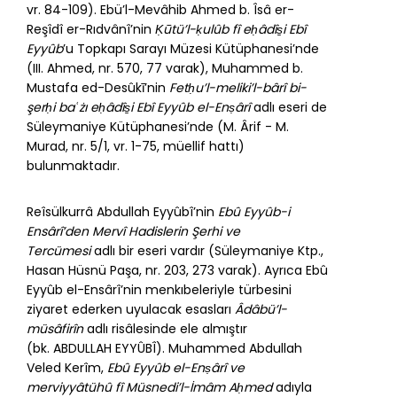
vr. 84-109). Ebü’l-Mevâhib Ahmed b. Îsâ er-
Reşîdî er-Rıdvânî’nin
Ḳūtü’l-ḳulûb fî eḥâdîs̱i Ebî
Eyyûb
’u Topkapı Sarayı Müzesi Kütüphanesi’nde
(III. Ahmed, nr. 570, 77 varak), Muhammed b.
Mustafa ed-Desûkī’nin
Fetḥu’l-meliki’l-bârî bi-
şerḥi baʿżı eḥâdîs̱i Ebî Eyyûb el-Enṣârî
adlı eseri de
Süleymaniye Kütüphanesi’nde (M. Ârif - M.
Murad, nr. 5/1, vr. 1-75, müellif hattı)
bulunmaktadır.
Reîsülkurrâ Abdullah Eyyûbî’nin
Ebû Eyyûb-i
Ensârî’den Mervî Hadislerin Şerhi ve
Tercümesi
adlı bir eseri vardır (Süleymaniye Ktp.,
Hasan Hüsnü Paşa, nr. 203, 273 varak). Ayrıca Ebû
Eyyûb el-Ensârî’nin menkıbeleriyle türbesini
ziyaret ederken uyulacak esasları
Âdâbü’l-
müsâfirîn
adlı risâlesinde ele almıştır
(bk.
ABDULLAH EYYÛBÎ
). Muhammed Abdullah
Veled Kerîm,
Ebû Eyyûb el-Enṣârî ve
merviyyâtühû fî Müsnedi’l-İmâm Aḥmed
adıyla