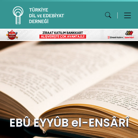
EBÛ EYYÛB el-ENSÂRÎ