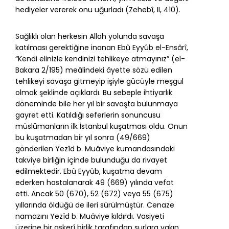
hediyeler vererek onu uğurladı (Zehebî, II, 410).
Sağlıklı olan herkesin Allah yolunda savaşa
katılması gerektiğine inanan Ebû Eyyûb el-Ensârî,
“Kendi elinizle kendinizi tehlikeye atmayınız” (el-
Bakara 2/195) meâlindeki âyette sözü edilen
tehlikeyi savaşa gitmeyip işiyle gücüyle meşgul
olmak şeklinde açıklardı. Bu sebeple ihtiyarlık
döneminde bile her yıl bir savaşta bulunmaya
gayret etti. Katıldığı seferlerin sonuncusu
müslümanların ilk İstanbul kuşatması oldu. Onun
bu kuşatmadan bir yıl sonra (49/669)
gönderilen Yezîd b. Muâviye kumandasındaki
takviye birliğin içinde bulunduğu da rivayet
edilmektedir. Ebû Eyyûb, kuşatma devam
ederken hastalanarak 49 (669) yılında vefat
etti. Ancak 50 (670), 52 (672) veya 55 (675)
yıllarında öldüğü de ileri sürülmüştür. Cenaze
namazını Yezîd b. Muâviye kıldırdı. Vasiyeti
üzerine bir askerî birlik tarafından surlara yakın