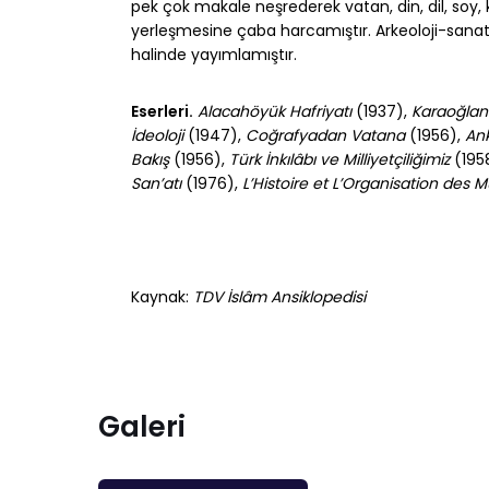
pek çok makale neşrederek vatan, din, dil, soy, k
yerleşmesine çaba harcamıştır. Arkeoloji-sanat ta
halinde yayımlamıştır.
Eserleri.
Alacahöyük Hafriyatı
(1937),
Karaoğlan 
İdeoloji
(1947),
Coğrafyadan Vatana
(1956),
Ank
Bakış
(1956),
Türk İnkılâbı ve Milliyetçiliğimiz
(195
San’atı
(1976),
L’Histoire et L’Organisation des 
Kaynak:
TDV İslâm Ansiklopedisi
Galeri