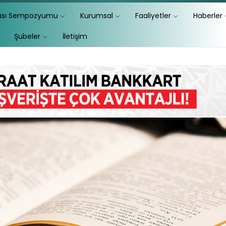
lası Sempozyumu
Kurumsal
Faaliyetler
Haberler
Şubeler
İletişim