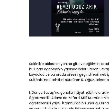
Selânik’e ablasının yanına gitti ve eğitimini or
bulunan ağabeyinin yanında kaldı. Balkan Savaşı
kaydoldu ve bu arada ailesini geçindirebilmek içi
Sultânîsi’nde tahsilini sürdüren R. Oğuz, tekra
I. Dünya Savaşı’na gönüllü ihtiyat zâbiti olarak
öğretmenlik, Adana’da Zafer-i Millî Numûne Me
öğretmenliği yaptı. İstanbul’da bulunduğu sırada
ve sanat tarihi konularında ihtisas yapmak üzer