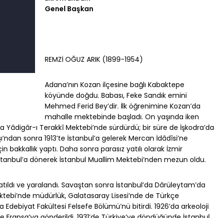
Genel Başkan
REMZİ OĞUZ ARIK (1899-1954)
Adana’nın Kozan ilçesine bağlı Kabaktepe
köyünde doğdu. Babası, Feke Sandık emini
Mehmed Ferid Bey’dir. İlk öğrenimine Kozan’da
mahalle mektebinde başladı. On yaşında iken
ada Yâdigâr-ı Terakkî Mektebi’nde sürdürdü; bir süre de İşkodra’da
’ndan sonra 1913’te İstanbul’a gelerek Mercan İdâdîsi’ne
n bakkallık yaptı. Daha sonra parasız yatılı olarak İzmir
r İstanbul’a dönerek İstanbul Muallim Mektebi’nden mezun oldu.
 katıldı ve yaralandı. Savaştan sonra İstanbul’da Dârüleytam’da
ktebi’nde müdürlük, Galatasaray Lisesi’nde de Türkçe
 Edebiyat Fakültesi Felsefe Bölümü’nü bitirdi. 1926’da arkeoloji
e Fransa’ya gönderildi. 1931’de Türkiye’ye döndüğünde İstanbul