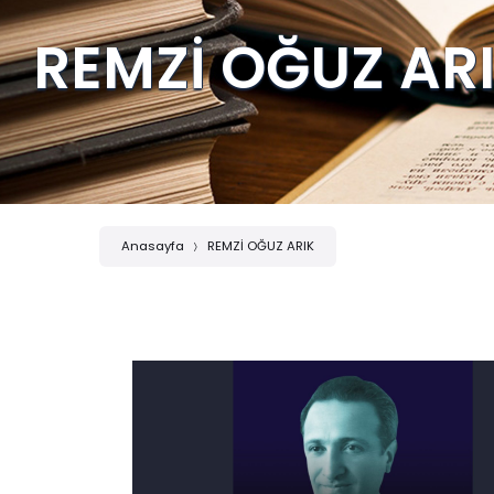
REMZİ OĞUZ AR
Anasayfa
REMZİ OĞUZ ARIK