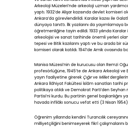
Arkeoloji Müzeleri’nde arkeoloji uzman yardımcılığı
yaptı. 1932’de Alişar kazısında devlet komiseri o
Ankara’da görevlendirildi. Karalar kazısı ile Galatl
dünyaya tanıttı. İlk yazılarını da yayımlamaya 
öğretmenliğine tayin edildi. 1933 yılında Karalar i
arkeolojisi ve sanat tarihinde önemli yerleri ol
tepesi ve Bitik kazılarını yaptı ve bu arada bir 
komiseri olarak katıldı. 1941’de Amik ovasında b
Manisa Müzesi’nin de kurucusu olan Remzi Oğuz,
profesörlüğüne, 1945’te de Ankara Arkeoloji ve 
yayın faaliyetine girerek
Çığır
ve
Millet
dergilerin
Ankara İlâhiyat Fakültesi İslâm sanatları tarihi 
politikaya atıldı ve Demokrat Parti’den Seyhan mi
Partisi’ni kurdu. Bu partinin genel başkanlığını 
havada infilâkı sonucu vefat etti (3 Nisan 1954). 
Öğrenim yıllarında kendini Turancılık cereyan
milliyetçiliğini benimseyerek fikrî çalışmalarını