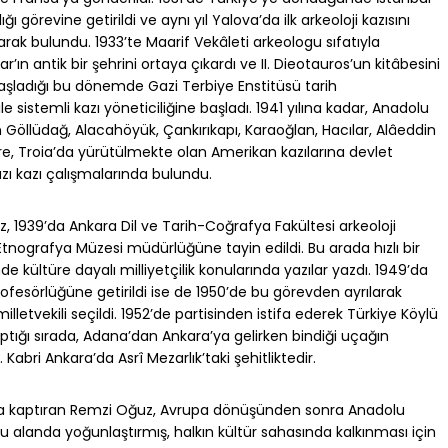
 görevine getirildi ve aynı yıl Yalova’da ilk arkeoloji kazısını
larak bulundu. 1933’te Maarif Vekâleti arkeologu sıfatıyla
ar’ın antik bir şehrini ortaya çıkardı ve II. Dieotauros’un kitâbesini
başladığı bu dönemde Gazi Terbiye Enstitüsü tarih
le sistemli kazı yöneticiliğine başladı. 1941 yılına kadar, Anadolu
an Göllüdağ, Alacahöyük, Çankırıkapı, Karaoğlan, Hacılar, Alâeddin
süre, Troia’da yürütülmekte olan Amerikan kazılarına devlet
azı kazı çalışmalarında bulundu.
 1939’da Ankara Dil ve Tarih-Coğrafya Fakültesi arkeoloji
Etnografya Müzesi müdürlüğüne tayin edildi. Bu arada hızlı bir
de kültüre dayalı milliyetçilik konularında yazılar yazdı. 1949’da
profesörlüğüne getirildi ise de 1950’de bu görevden ayrılarak
lletvekili seçildi. 1952’de partisinden istifa ederek Türkiye Köylü
yaptığı sırada, Adana’dan Ankara’ya gelirken bindiği uçağın
Kabri Ankara’da Asrî Mezarlık’taki şehitliktedir.
ına kaptıran Remzi Oğuz, Avrupa dönüşünden sonra Anadolu
 bu alanda yoğunlaştırmış, halkın kültür sahasında kalkınması için