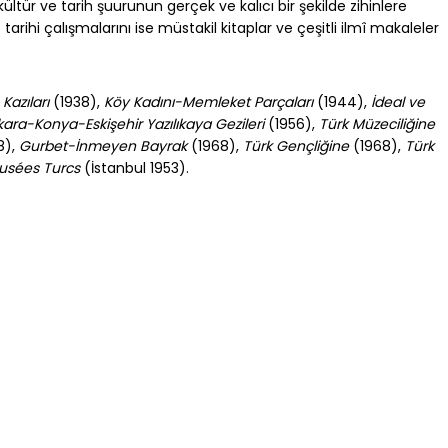
ültür ve tarih şuurunun gerçek ve kalıcı bir şekilde zihinlere
rihi çalışmalarını ise müstakil kitaplar ve çeşitli ilmî makaleler
Kazıları
(1938),
Köy Kadını-Memleket Parçaları
(1944),
İdeal ve
ara-Konya-Eskişehir Yazılıkaya Gezileri
(1956),
Türk Müzeciliğine
8),
Gurbet-İnmeyen Bayrak
(1968),
Türk Gençliğine
(1968),
Türk
Musées Turcs
(İstanbul 1953).