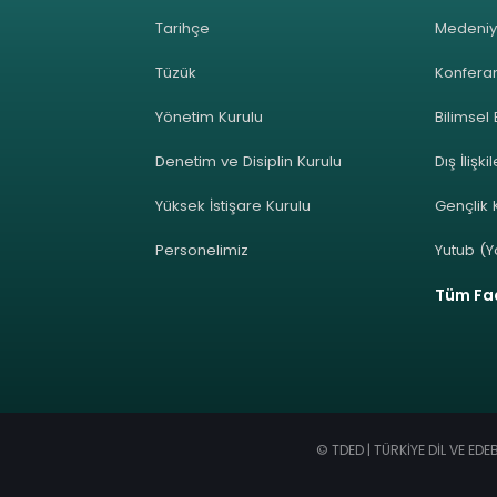
Tarihçe
Medeniy
Tüzük
Konferan
Yönetim Kurulu
Bilimsel 
Denetim ve Disiplin Kurulu
Dış İlişki
Yüksek İstişare Kurulu
Gençlik K
Personelimiz
Yutub (Y
Tüm Faa
© TDED | TÜRKİYE DİL VE ED