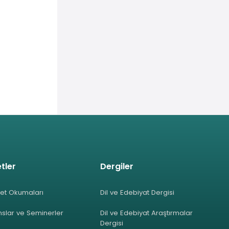
tler
Dergiler
et Okumaları
Dil ve Edebiyat Dergisi
slar ve Seminerler
Dil ve Edebiyat Araştırmalar
Dergisi