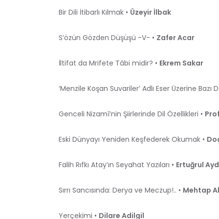
Bir Dili İtibarlı Kılmak •
Üzeyir İlbak
S’özün Gözden Düşüşü -V- •
Zafer Acar
İltifat da Mrifete Tâbi midir? •
Ekrem Sakar
‘Menzile Koşan Suvariler’ Adlı Eser Üzerine Bazı D
Genceli Nizamî’nin Şiirlerinde Dil Özellikleri •
Prof
Eski Dünyayı Yeniden Keşfederek Okumak •
Doç
Falih Rıfkı Atay’ın Seyahat Yazıları •
Ertuğrul Ayd
Sırrı Sancısında: Derya ve Meczup!.. •
Mehtap A
Yerçekimi •
Dilare Adilgil