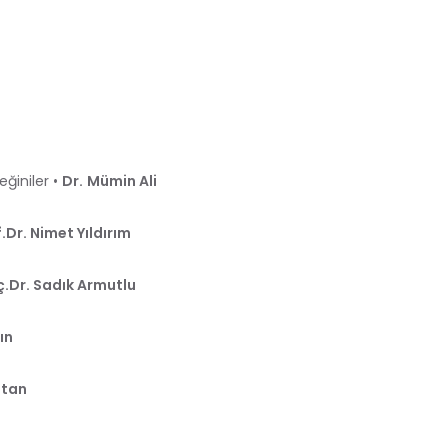
eğiniler •
Dr.
Mümin Ali
.Dr. Nimet Yıldırım
.Dr. Sadık Armutlu
ın
ltan