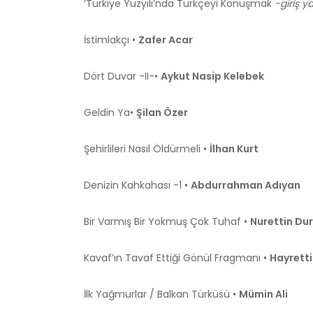
‘Türkiye Yüzyılı’nda Türkçeyi Konuşmak
-giriş ya
İstimlakçı •
Zafer Acar
Dört Duvar -II-•
Aykut Nasip Kelebek
Geldin Ya•
Şilan Özer
Şehirlileri Nasıl Öldürmeli •
İlhan Kurt
Denizin Kahkahası -1 •
Abdurrahman Adıyan
Bir Varmış Bir Yokmuş Çok Tuhaf •
Nurettin D
Kavaf’ın Tavaf Ettiği Gönül Fragmanı •
Hayretti
İlk Yağmurlar / Balkan Türküsü •
Mümin Ali