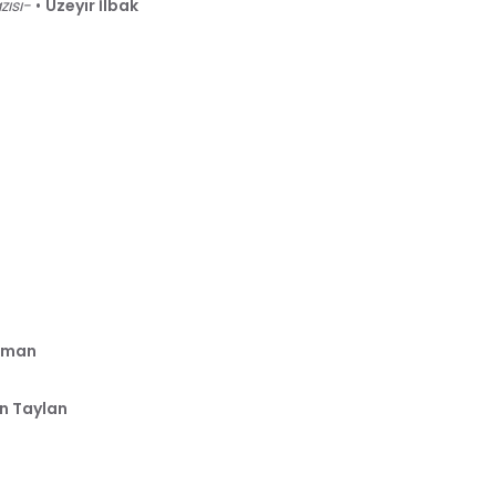
zısı-
•
Üzeyir İlbak
urman
n Taylan