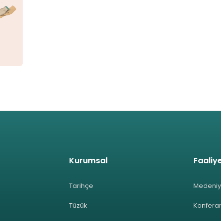
Kurumsal
Faaliye
Tarihçe
Medeniy
Tüzük
Konferan