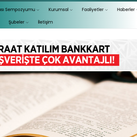
lası Sempozyumu
Kurumsal
Faaliyetler
Haberler
Şubeler
İletişim