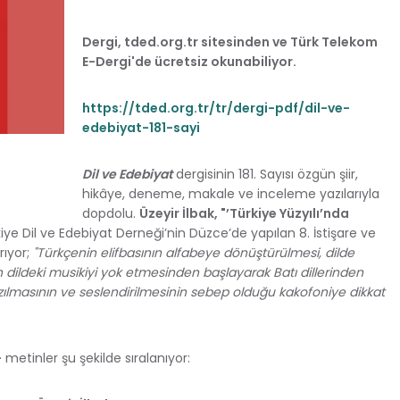
Dergi, tded.org.tr sitesinden ve Türk Telekom
E-Dergi'de ücretsiz okunabiliyor.
https://tded.org.tr/tr/dergi-pdf/dil-ve-
edebiyat-181-sayi
Dil ve Edebiyat
dergisinin 181. Sayısı özgün şiir,
hikâye, deneme, makale ve inceleme yazılarıyla
dopdolu.
Üzeyir İlbak, "’Türkiye Yüzyılı’nda
rkiye Dil ve Edebiyat Derneği’nin Düzce’de yapılan 8. İstişare ve
ıyor;
"Türkçenin elifbasının alfabeye dönüştürülmesi, dilde
nın dildeki musikiyi yok etmesinden başlayarak Batı dillerinden
 yazılmasının ve seslendirilmesinin sebep olduğu kakofoniye dikkat
-
metinler şu şekilde sıralanıyor: