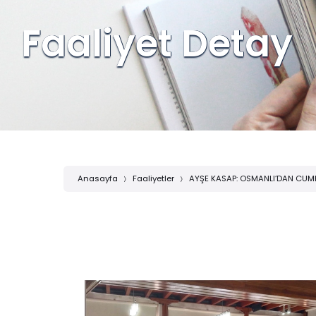
Faaliyet Detay
Anasayfa
Faaliyetler
AYŞE KASAP: OSMANLI’DAN CUMH