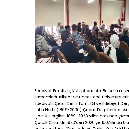
Edebiyat Fakültesi, Kütüphanecilik Bölümü mez
tamamladı. Bilkent ve Hacettepe Üniversitelerinde
Edebiyatı, Çeto, Derin Tarih, Dil ve Edebiyat Der
Latin Harfli (1869-2000) Çocuk Dergileri konusu
Çocuk Dergileri: 1869- 1928 yılları arasında çıkm
Çocuk Cihandır 1920’den 2020’ye 100.Yılında Ul
bulunmaktadır. “Dünyada ve Türkiye’de AVM Küt