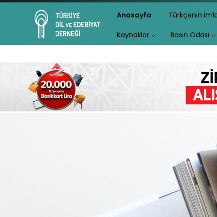
Anasayfa
Türkçenin İm
Kaynaklar
Basın Odası