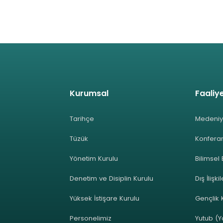
Kurumsal
Faaliye
Tarihçe
Medeniy
Tüzük
Konferan
Yönetim Kurulu
Bilimsel 
Denetim ve Disiplin Kurulu
Dış İlişki
Yüksek İstişare Kurulu
Gençlik K
Personelimiz
Yutub (Y