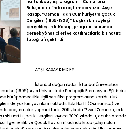
haftalık söyleşi programı “Cumartesi
Buluşmaları”nda araştırmacı yazar Ayşe
Kasap, “Osmanlı’dan Cumhuriyet’e Çocuk
Dergileri (1869-1928)” başlıklı bir söyleşi
gerçekleştirdi. Kasap, program sonunda
dernek yöneticileri ve katılımcılarla bir hatıra
fotoğrafı çektirdi.
AYŞE KASAP KİMDİR?
İstanbul doğumludur. İstanbul Üniversitesi
unudur. (1996) Aynı Üniversitede Pedagojik Formasyon Eğitimini
 kütüphanecilikle ilgili sertifika programlarına katıldı. Türk
gilerinde yazıları yayınlanmaktadır. Eski Harfli (Osmanlıca) ve
nda araştırmalar yapmaktadır. 2011 yılında “Evvel Zaman İçinde
ış Eski Harfli Çocuk Dergileri” ayrıca 2020 yılında “Çocuk Vatandır
usal Egemenlik ve Çocuk Bayramı” adında kitap çalışmaları
üphaneleri” konusunda çalışmalar yapmaktadır. Uluslararası