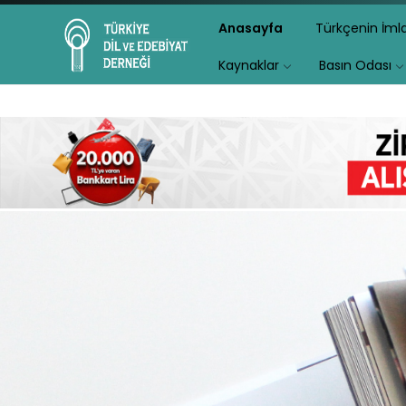
Anasayfa
Türkçenin İm
Kaynaklar
Basın Odası