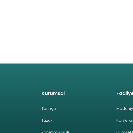
Kurumsal
Faaliye
Tarihçe
Medeniy
Tüzük
Konferan
Yönetim Kurulu
Bilimsel 