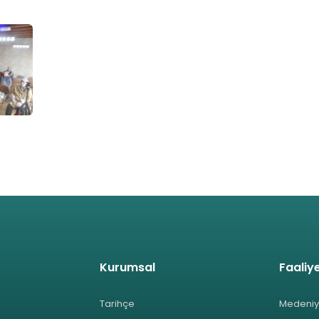
Kurumsal
Faaliye
Tarihçe
Medeniy