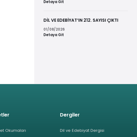
Detaya Git
DİL VE EDEBİYAT’IN 212. SAYISI ÇIKTI
01/08/2026
Detaya Git
tler
Dergiler
et Okumaları
Dil ve Edebiyat Dergisi