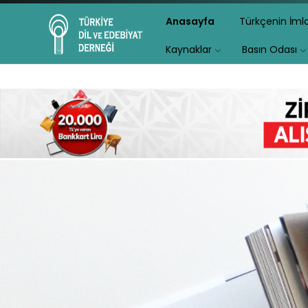
Anasayfa
Türkçenin İm
Kaynaklar
Basın Odası