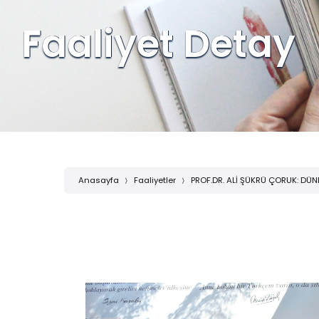
Faaliyet Detay
Anasayfa
Faaliyetler
PROF.DR. ALİ ŞÜKRÜ ÇORUK: D