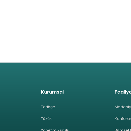
Kurumsal
Faaliye
Tarihçe
Medeniy
Tüzük
Konferan
Yönetim Kurulu
Bilimsel 