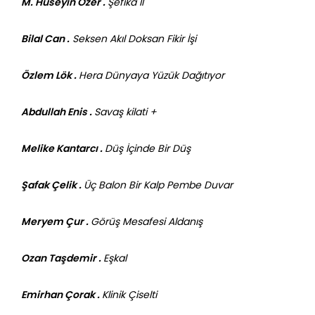
M. Hüseyin Özer .
Şefîka II
Bilal Can .
Seksen Akıl Doksan Fikir İşi
Özlem Lök .
Hera Dünyaya Yüzük Dağıtıyor
Abdullah Enis .
Savaş kilati +
Melike Kantarcı .
Düş İçinde Bir Düş
Şafak Çelik .
Üç Balon Bir Kalp Pembe Duvar
Meryem Çur .
Görüş Mesafesi Aldanış
Ozan Taşdemir .
Eşkal
Emirhan Çorak .
Klinik Çiselti