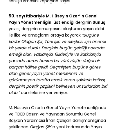
soruşturmasını kapağına taşıdı.
50. sayı itibariyle M. Hüseyin Özer’in Genel
Yayın Yönetmenliğini üstlendiği
derginin
Sunuş
yazısı, derginin omurgasını oluşturan yayın ekibi
ile ilke ve amaçlarını ortaya koyarak
“Bugüne
kadar Olağan Şiir, Türk şiiri ve eleştirisi için önemli
bir yerde durdu. Derginin bugün geldiği noktada
emeği olan, yazılarıyla, fikirleriyle ve katkılarıyla
yanında duran herkes bu yürüyüşün doğal bir
parçası hâline geldi. Geçmişten bugüne görev
alan genel yayın yönet menlerinin ve
görünmeyen tarafta emek veren şairlerin katkısı,
derginin poetik çizgisini belirleyen unsurlardan biri
oldu.”
cümlelerine yer veriyor.
M. Hüseyin Özer’in Genel Yayın Yönetmenliğinde
ve TDED Basım ve Yayından Sorumlu Genel
Başkan Yardımcısı İrfan Çalışan danışmanlığında
şekillenen
Olağan Şiir
’in yeni kadrosunda Yayın