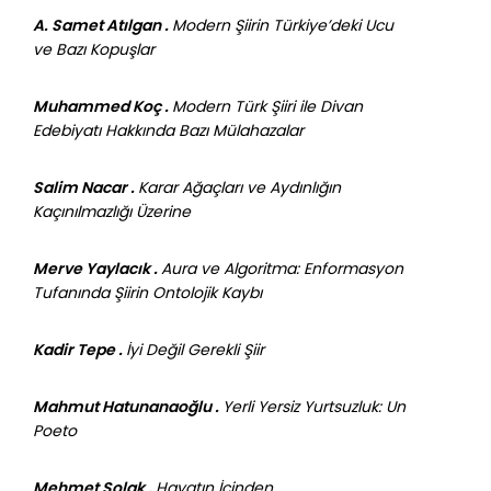
A. Samet Atılgan .
Modern Şiirin Türkiye’deki Ucu
ve Bazı Kopuşlar
Muhammed Koç .
Modern Türk Şiiri ile Divan
Edebiyatı Hakkında Bazı Mülahazalar
Salim Nacar .
Karar Ağaçları ve Aydınlığın
Kaçınılmazlığı Üzerine
Merve Yaylacık .
Aura ve Algoritma: Enformasyon
Tufanında Şiirin Ontolojik Kaybı
Kadir Tepe .
İyi Değil Gerekli Şiir
Mahmut Hatunanaoğlu .
Yerli Yersiz Yurtsuzluk: Un
Poeto
Mehmet Solak .
Hayatın İçinden