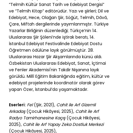
“Telmih Kültür Sanat Tarih ve Edebiyat Dergisi”
ve “Telmih Kitap” editörüdür. Yazı ve şiirleri; Dil ve
Edebiyat, Hece, Olağan Şiir, Söğüt, Telmih, Dâvâ,
Çare, Miftah dergilerinde yayımlanmıştır. Türkiye
Yazarlar Birliğinin düzenlediği; Türkçe’nin 14.
Uluslararası Şiir Şöleni’nde iştirak beratı, 14.
İstanbul Edebiyat Festivalinde Edebiyat Dostu
Öğretmen ödülüne layık görülmüştür. 28.
Uluslararası Hazar Şiir Akşamlarında kürsü aldı.
Özbekistan Uluslararası Edebiyat, Sanat, İçtimai
ve Fenler Akademisi'nin Takdir Nişanına layık
görüldü. Millî Eğitim Bakanlığında eğitim, kültür ve
edebiyat projelerinde koordinatör olarak görev
yapan Özer, İstanbul’da yaşamaktadır.
Eserleri:
Fel
(Şiir, 2021),
Cahit ile Arf Gizemli
Arkadaş
(Çocuk Hikâyesi, 2025),
Cahit ile Arf
Radyo Tamirhanesine Kaçış
(Çocuk Hikâyesi,
2025),
Cahit ile Arf Yapay Zeka Dostluk Merkezi
(Çocuk Hikâyesi, 2025),