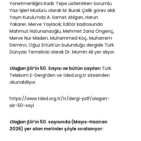
Yönetmenliğini Kadir Tepe üstlenirken Sorumlu
Yazı İşleri Müdürü olarak M. Burak Çelik görev aldı.
Yayın Kurulu’nda A. Samet Atılgan, Harun
Yakarer, Merve Yaylacık; Editör kadrosunda
Mahmut Hatunanaoğlu, Mehmet Zana Öngenç,
Merve Nur Maden, Muhammed Koç, Muharrem
Demirci, Oğuz Ertürk’ün bulunduğu dergide Türk
Dünyası Temsilcisi olarak Dr. Mümin Ali yer alıyor.
Olağan Şiir
’in 50. Sayısı ve bütün sayıları
Türk
Telekom E-Dergi’den ve tded.org.tr sitesinden
okunabiliyor.
https://www.tded.org.tr/tr/dergi-pdf/olagan-
siir-50-sayi
Olağan Şiir
’in 50. sayısında (Mayıs-Haziran
2026) yer alan metinler şöyle sıralanıyor: