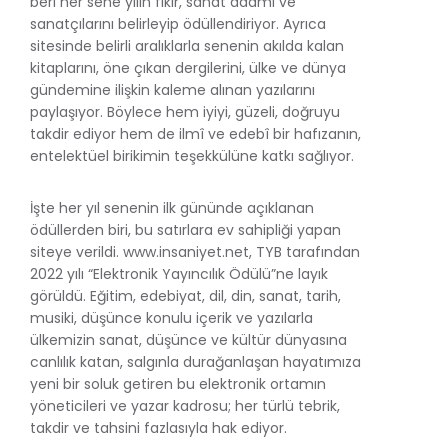
beri her sene yılın fikir, sanat adamı ve
sanatçılarını belirleyip ödüllendiriyor. Ayrıca
sitesinde belirli aralıklarla senenin akılda kalan
kitaplarını, öne çıkan dergilerini, ülke ve dünya
gündemine ilişkin kaleme alınan yazılarını
paylaşıyor. Böylece hem iyiyi, güzeli, doğruyu
takdir ediyor hem de ilmî ve edebî bir hafızanın,
entelektüel birikimin teşekkülüne katkı sağlıyor.
İşte her yıl senenin ilk gününde açıklanan
ödüllerden biri, bu satırlara ev sahipliği yapan
siteye verildi. www.insaniyet.net, TYB tarafından
2022 yılı “Elektronik Yayıncılık Ödülü”ne layık
görüldü. Eğitim, edebiyat, dil, din, sanat, tarih,
musiki, düşünce konulu içerik ve yazılarla
ülkemizin sanat, düşünce ve kültür dünyasına
canlılık katan, salgınla durağanlaşan hayatımıza
yeni bir soluk getiren bu elektronik ortamın
yöneticileri ve yazar kadrosu; her türlü tebrik,
takdir ve tahsini fazlasıyla hak ediyor.