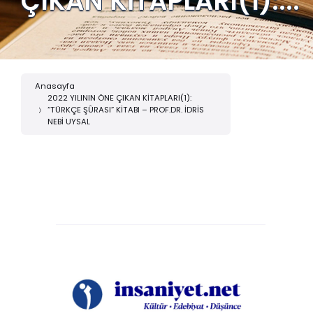
ÇIKAN KİTAPLARI(1):...
Anasayfa
2022 YILININ ÖNE ÇIKAN KİTAPLARI(1):
“TÜRKÇE ŞÛRASI” KİTABI – PROF.DR. İDRİS
NEBİ UYSAL