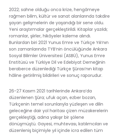
2022; sahne olduğu onca krize, hengâmeye
rağmen bilim, kültür ve sanat alanlarında takdire
şayan gelişmelerin de yaşandığı bir sene oldu.
Yeni araştırmalar gerçekleştirildi. Kitaplar yazıldı;
romanlar, şiirler, hikâyeler kaleme alındı.
Bunlardan biri 2021 Yunus Emre ve Türkçe Yılı’nın
son zamanlarında TYB’nin öncülüğünde Ankara
Sosyal Bilimler Üniversitesi (ASBÜ), Yunus Emre
Enstitüsü ve Türkiye Dil ve Edebiyat Derneğinin
beraberce düzenlediği Türkçe Şûrası’nın kitap
hâline getirilmiş bildirileri ve sonuç raporudur.
26-27 Kasım 2021 tarihlerinde Ankara’da
düzenlenen Şûra; ufuk açan, ezber bozan,
Türkçenin temel sorunlarıyla yüzleşen ve dilin
geleceğine dair yol haritası çizen müzakerelerin
gerçekleştiği, adına yakışır bir şölene
dönüşmüştü. Gayesi, muhtevası, katılımcıları ve
düzenleniş biçimiyle yıl içinde icra edilen tüm