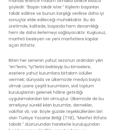
manası ehlince malum olmakla birlikte kısaca
şöyledir: “Başarı takdir ister.” Kişilerin başarıları
takdir edilirse ve bunun karşılığı verilirse daha iyi
sonuçlar elde edileceği muhakkaktır. Bu da
üretimde, kalitede, başarıda hem devamlılığı
hem de daha ilerlemeyi sağlayacaktır. Kuşkusuz,
marifeti besleyen ve yeni marifetlere kapılar
açan iltifattır.
Biten her senenin yahut sezonun ardından yılın
“en”lerini, “iyi”lerini belirleyip bu kimselere,
eserlere yahut kurumlara birtakım ödüller
vermek; dünyada ve ülkemizde medya başta
olmak üzere çeşitli kurumların, sivil toplum
kuruluşlarının gelenek hâline getirdiği
uygulamalardan biri olmuştur. Ülkemizde de bu
ameliyeyi sürekli kılan kurumlar, dernekler,
vakıflar vb. var. Böyle güzide teşekküllerden biri
olan Türkiye Yazarlar Birliği (TYB), “Marifet iltifata
tabidir.” düsturundan hareketle kuruluşundan