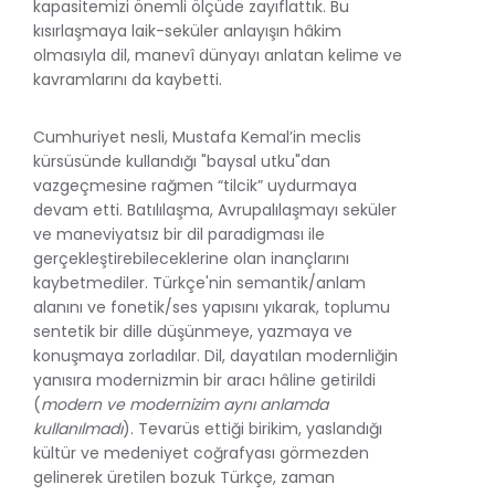
kapasitemizi önemli ölçüde zayıflattık. Bu
kısırlaşmaya laik-seküler anlayışın hâkim
olmasıyla dil, manevî dünyayı anlatan kelime ve
kavramlarını da kaybetti.
Cumhuriyet nesli, Mustafa Kemal’in meclis
kürsüsünde kullandığı "baysal utku"dan
vazgeçmesine rağmen “tilcik” uydurmaya
devam etti. Batılılaşma, Avrupalılaşmayı seküler
ve maneviyatsız bir dil paradigması ile
gerçekleştirebileceklerine olan inançlarını
kaybetmediler. Türkçe'nin semantik/anlam
alanını ve fonetik/ses yapısını yıkarak, toplumu
sentetik bir dille düşünmeye, yazmaya ve
konuşmaya zorladılar. Dil, dayatılan modernliğin
yanısıra modernizmin bir aracı hâline getirildi
(
modern ve modernizim aynı anlamda
kullanılmadı
). Tevarüs ettiği birikim, yaslandığı
kültür ve medeniyet coğrafyası görmezden
gelinerek üretilen bozuk Türkçe, zaman