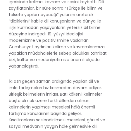
içerisinde kelime, kavram ve sesini kaybetti. Dili
zayıflatanlar, bir süre sonra “Türkçe ile bilim ve
felsefe yapılamayacağı” yalanını üreterek
“tilciklerini” kabile dil konuşanların ve dünya ile
ilişki kurmadan yaşayanların yetersiz dil bilme
düzeyine indirgedi. 19. yüzyıl ideolojisi
modernizme ve pozitivizmine yaslanan
Cumhuriyet aydınları kelime ve kavramlarımıza
yaptıkları müdahalelerle sebep oldukları tahribat
bizi, kültür ve medeniyetimize önemli ölçüde
yabancılaştırdı.
İki asrı geçen zaman aralığında yapılan dil ve
imla tartışmaları hız kesmeden devam ediyor.
Birleşik kelimelerin imlası, Batı kökenli kelimeler
başta olmak üzere farklı dillerden alınan
kelimelerin yazılması meselesi hâlâ önemli
tartışma konularının başında geliyor.
Kısaltmaların seslendirilmesi meselesi, görsel ve
sosyal medyanın yaygın hâle gelmesiyle dili