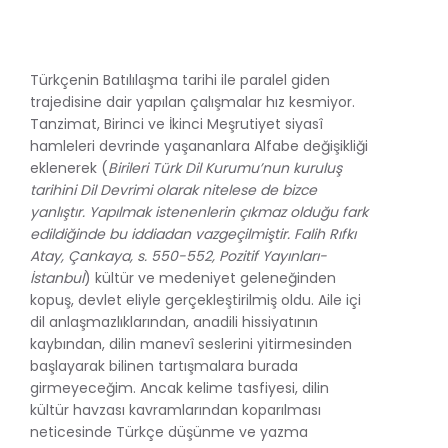
Türkçenin Batılılaşma tarihi ile paralel giden
trajedisine dair yapılan çalışmalar hız kesmiyor.
Tanzimat, Birinci ve İkinci Meşrutiyet siyasî
hamleleri devrinde yaşananlara Alfabe değişikliği
eklenerek (
Birileri Türk Dil Kurumu’nun kuruluş
tarihini Dil Devrimi olarak nitelese de bizce
yanlıştır. Yapılmak istenenlerin çıkmaz olduğu fark
edildiğinde bu iddiadan vazgeçilmiştir. Falih Rıfkı
Atay, Çankaya, s. 550-552,
Pozitif Yayınları-
İstanbul
) kültür ve medeniyet geleneğinden
kopuş, devlet eliyle gerçekleştirilmiş oldu. Aile içi
dil anlaşmazlıklarından, anadili hissiyatının
kaybından, dilin manevî seslerini yitirmesinden
başlayarak bilinen tartışmalara burada
girmeyeceğim. Ancak kelime tasfiyesi, dilin
kültür havzası kavramlarından koparılması
neticesinde Türkçe düşünme ve yazma