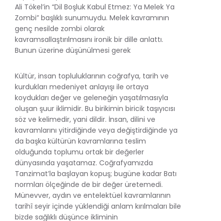
Ali Tökel’in “Dil Boşluk Kabul Etmez: Ya Melek Ya
Zombi” başlıklı sunumuydu. Melek kavramının
genç nesilde zombi olarak
kavramsallaştırılmasını ironik bir dille anlattı.
Bunun üzerine düşünülmesi gerek
Kültür, insan topluluklarının coğrafya, tarih ve
kurdukları medeniyet anlayışı ile ortaya
koydukları değer ve geleneğin yaşatılmasıyla
oluşan şuur iklimidir. Bu birikimin biricik taşıyıcısı
söz ve kelimedir, yani dildir. İnsan, dilini ve
kavramlarını yitirdiğinde veya değiştirdiğinde ya
da başka kültürün kavramlarına teslim
olduğunda toplumu ortak bir değerler
dünyasında yaşatamaz. Coğrafyamızda
Tanzimat’la başlayan kopuş; bugüne kadar Batı
normları ölçeğinde de bir değer üretemedi.
Münevver, aydın ve entelektüel kavramlarının
tarihî seyir içinde yüklendiği anlam kırılmaları bile
bizde sağlıklı düşünce ikliminin