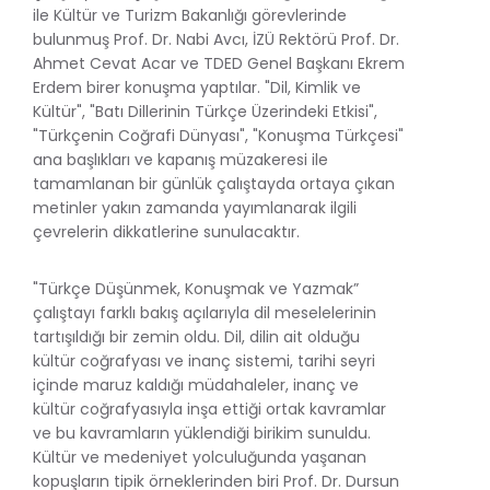
ile Kültür ve Turizm Bakanlığı görevlerinde
bulunmuş Prof. Dr. Nabi Avcı, İZÜ Rektörü Prof. Dr.
Ahmet Cevat Acar ve TDED Genel Başkanı Ekrem
Erdem birer konuşma yaptılar. "Dil, Kimlik ve
Kültür", "Batı Dillerinin Türkçe Üzerindeki Etkisi",
"Türkçenin Coğrafi Dünyası", "Konuşma Türkçesi"
ana başlıkları ve kapanış müzakeresi ile
tamamlanan bir günlük çalıştayda ortaya çıkan
metinler yakın zamanda yayımlanarak ilgili
çevrelerin dikkatlerine sunulacaktır.
"Türkçe Düşünmek, Konuşmak ve Yazmak”
çalıştayı farklı bakış açılarıyla dil meselelerinin
tartışıldığı bir zemin oldu. Dil, dilin ait olduğu
kültür coğrafyası ve inanç sistemi, tarihi seyri
içinde maruz kaldığı müdahaleler, inanç ve
kültür coğrafyasıyla inşa ettiği ortak kavramlar
ve bu kavramların yüklendiği birikim sunuldu.
Kültür ve medeniyet yolculuğunda yaşanan
kopuşların tipik örneklerinden biri Prof. Dr. Dursun