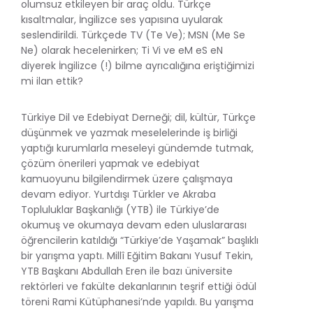
olumsuz etkileyen bir araç oldu. Türkçe
kısaltmalar, İngilizce ses yapısına uyularak
seslendirildi. Türkçede TV (Te Ve); MSN (Me Se
Ne) olarak hecelenirken; Ti Vi ve eM eS eN
diyerek İngilizce (!) bilme ayrıcalığına eriştiğimizi
mi ilan ettik?
Türkiye Dil ve Edebiyat Derneği; dil, kültür, Türkçe
düşünmek ve yazmak meselelerinde iş birliği
yaptığı kurumlarla meseleyi gündemde tutmak,
çözüm önerileri yapmak ve edebiyat
kamuoyunu bilgilendirmek üzere çalışmaya
devam ediyor. Yurtdışı Türkler ve Akraba
Topluluklar Başkanlığı (YTB) ile Türkiye’de
okumuş ve okumaya devam eden uluslararası
öğrencilerin katıldığı “Türkiye’de Yaşamak” başlıklı
bir yarışma yaptı. Millî Eğitim Bakanı Yusuf Tekin,
YTB Başkanı Abdullah Eren ile bazı üniversite
rektörleri ve fakülte dekanlarının teşrif ettiği ödül
töreni Rami Kütüphanesi’nde yapıldı. Bu yarışma