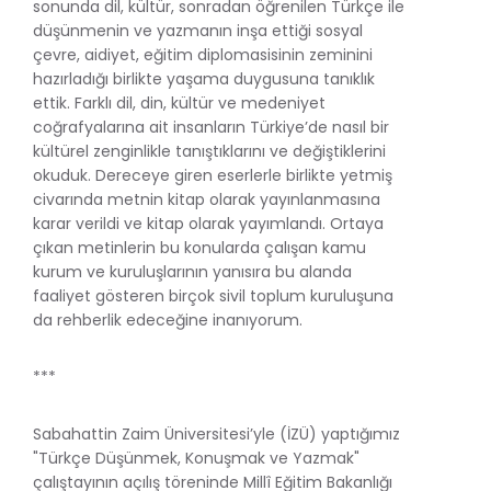
sonunda dil, kültür, sonradan öğrenilen Türkçe ile
düşünmenin ve yazmanın inşa ettiği sosyal
çevre, aidiyet, eğitim diplomasisinin zeminini
hazırladığı birlikte yaşama duygusuna tanıklık
ettik. Farklı dil, din, kültür ve medeniyet
coğrafyalarına ait insanların Türkiye’de nasıl bir
kültürel zenginlikle tanıştıklarını ve değiştiklerini
okuduk. Dereceye giren eserlerle birlikte yetmiş
civarında metnin kitap olarak yayınlanmasına
karar verildi ve kitap olarak yayımlandı. Ortaya
çıkan metinlerin bu konularda çalışan kamu
kurum ve kuruluşlarının yanısıra bu alanda
faaliyet gösteren birçok sivil toplum kuruluşuna
da rehberlik edeceğine inanıyorum.
***
Sabahattin Zaim Üniversitesi’yle (İZÜ) yaptığımız
"Türkçe Düşünmek, Konuşmak ve Yazmak"
çalıştayının açılış töreninde Millî Eğitim Bakanlığı