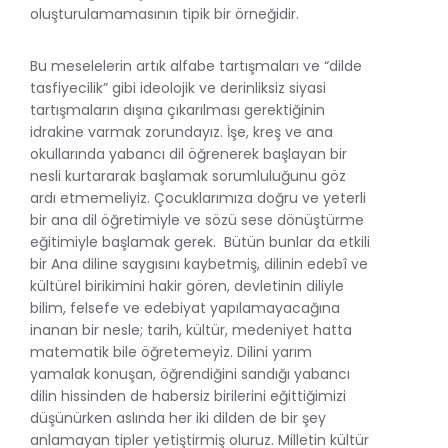
oluşturulamamasının tipik bir örneğidir.
Bu meselelerin artık alfabe tartışmaları ve “dilde
tasfiyecilik” gibi ideolojik ve derinliksiz siyasi
tartışmaların dışına çıkarılması gerektiğinin
idrakine varmak zorundayız. İşe, kreş ve ana
okullarında yabancı dil öğrenerek başlayan bir
nesli kurtararak başlamak sorumluluğunu göz
ardı etmemeliyiz. Çocuklarımıza doğru ve yeterli
bir ana dil öğretimiyle ve sözü sese dönüştürme
eğitimiyle başlamak gerek. Bütün bunlar da etkili
bir Ana diline saygısını kaybetmiş, dilinin edebî ve
kültürel birikimini hakir gören, devletinin diliyle
bilim, felsefe ve edebiyat yapılamayacağına
inanan bir nesle; tarih, kültür, medeniyet hatta
matematik bile öğretemeyiz. Dilini yarım
yamalak konuşan, öğrendiğini sandığı yabancı
dilin hissinden de habersiz birilerini eğittiğimizi
düşünürken aslında her iki dilden de bir şey
anlamayan tipler yetiştirmiş oluruz. Milletin kültür