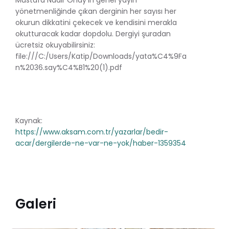
yönetmenliğinde çıkan derginin her sayısı her
okurun dikkatini çekecek ve kendisini merakla
okutturacak kadar dopdolu. Dergiyi şuradan
ücretsiz okuyabilirsiniz:
file:///C:/Users/Katip/Downloads/yata%C4%9Fa
n%2036.say%C4%B1%20(1).pdf
Kaynak:
https://www.aksam.com.tr/yazarlar/bedir-
acar/dergilerde-ne-var-ne-yok/haber-1359354
Galeri