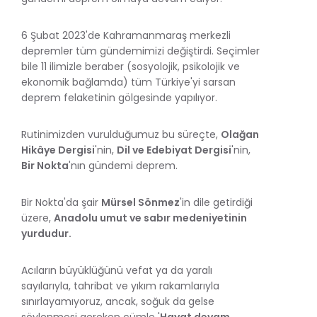
6 Şubat 2023'de Kahramanmaraş merkezli
depremler tüm gündemimizi değiştirdi. Seçimler
bile 11 ilimizle beraber (sosyolojik, psikolojik ve
ekonomik bağlamda) tüm Türkiye'yi sarsan
deprem felaketinin gölgesinde yapılıyor.
Rutinimizden vurulduğumuz bu süreçte,
Olağan
Hikâye Dergisi
'nin,
Dil ve Edebiyat Dergisi
'nin,
Bir Nokta
'nın gündemi deprem.
Bir Nokta'da şair
Mürsel Sönmez
'in dile getirdiği
üzere,
Anadolu umut ve sabır medeniyetinin
yurdudur.
Acıların büyüklüğünü vefat ya da yaralı
sayılarıyla, tahribat ve yıkım rakamlarıyla
sınırlayamıyoruz, ancak, soğuk da gelse
söylenmesi gereken cümle '
Hayat devam