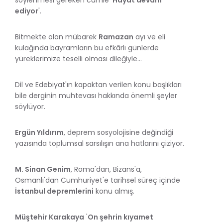
ediyor
'.
Bitmekte olan mübarek
Ramazan
ayı ve eli
kulağında bayramların bu efkârlı günlerde
yüreklerimize teselli olması dileğiyle...
Dil ve Edebiyat'ın kapaktan verilen konu başlıkları
bile derginin muhtevası hakkında önemli şeyler
söylüyor.
Ergün Yıldırım
, deprem sosyolojisine değindiği
yazısında toplumsal sarsılışın ana hatlarını çiziyor.
M. Sinan Genim
, Roma'dan, Bizans'a,
Osmanlı'dan Cumhuriyet'e tarihsel süreç içinde
İstanbul depremlerini
konu almış.
Müştehir Karakaya
'
On şehrin kıyamet