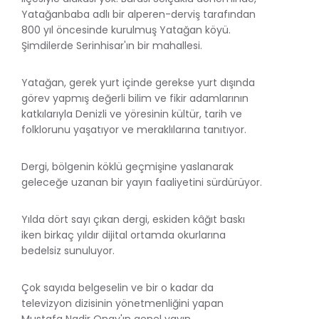
Yatağanbaba adlı bir alperen-derviş tarafından
800 yıl öncesinde kurulmuş Yatağan köyü.
Şimdilerde Serinhisar'ın bir mahallesi.
Yatağan, gerek yurt içinde gerekse yurt dışında
görev yapmış değerli bilim ve fikir adamlarının
katkılarıyla Denizli ve yöresinin kültür, tarih ve
folklorunu yaşatıyor ve meraklılarına tanıtıyor.
Dergi, bölgenin köklü geçmişine yaslanarak
geleceğe uzanan bir yayın faaliyetini sürdürüyor.
Yılda dört sayı çıkan dergi, eskiden kâğıt baskı
iken birkaç yıldır dijital ortamda okurlarına
bedelsiz sunuluyor.
Çok sayıda belgeselin ve bir o kadar da
televizyon dizisinin yönetmenliğini yapan
Mustafa Nadir Onay'ın genel yayın