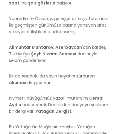
saati
'ne
şair gözlerle
bakıyor.
Yunus Emre Özsaray, genişçe bir arşiv taraması
ile geçmişten günümüze basına yansıyan afet
ve siyaset ilişkilerine odaklanmış.
Alimuhtar Muhtarov
,
Azerbaycan
'dan kardeş
Türkiye'ye
Şeyh Nizami Gencevi
dualarıyla
selam gönderiyor.
Bir de Anadolu'da yayın hayatını sürdüren
okunası
dergiler var.
Kıymetli büyüğümüz yazar-mütercim
Cemal
Aydın
haber verdi, Denizli'den dünyaya seslenen
bir dergi var:
Yatağan Dergisi
...
Bu Yatağan'ın Muğla'nın meşhur Yatağan
ilçesiyle alâkası yok. Burası Selçuklu döneminde,