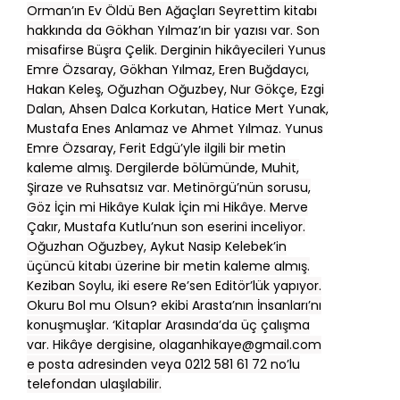
Orman’ın Ev Öldü Ben Ağaçları Seyrettim kitabı
hakkında da Gökhan Yılmaz’ın bir yazısı var. Son
misafirse Büşra Çelik. Derginin hikâyecileri Yunus
Emre Özsaray, Gökhan Yılmaz, Eren Buğdaycı,
Hakan Keleş, Oğuzhan Oğuzbey, Nur Gökçe, Ezgi
Dalan, Ahsen Dalca Korkutan, Hatice Mert Yunak,
Mustafa Enes Anlamaz ve Ahmet Yılmaz. Yunus
Emre Özsaray, Ferit Edgü’yle ilgili bir metin
kaleme almış. Dergilerde bölümünde, Muhit,
Şiraze ve Ruhsatsız var. Metinörgü’nün sorusu,
Göz İçin mi Hikâye Kulak İçin mi Hikâye. Merve
Çakır, Mustafa Kutlu’nun son eserini inceliyor.
Oğuzhan Oğuzbey, Aykut Nasip Kelebek’in
üçüncü kitabı üzerine bir metin kaleme almış.
Keziban Soylu, iki esere Re’sen Editör’lük yapıyor.
Okuru Bol mu Olsun? ekibi Arasta’nın İnsanları’nı
konuşmuşlar. ‘Kitaplar Arasında’da üç çalışma
var. Hikâye dergisine,
olaganhikaye@gmail.com
e posta adresinden veya 0212 581 61 72 no’lu
telefondan ulaşılabilir.