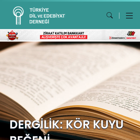
DERGİLİK: KÖR KUYU