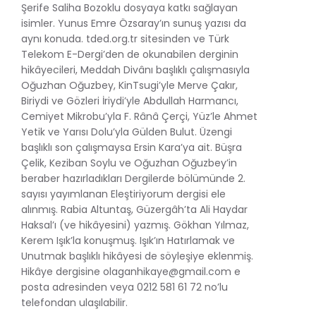
Şerife Saliha Bozoklu dosyaya katkı sağlayan
isimler. Yunus Emre Özsaray’ın sunuş yazısı da
aynı konuda. tded.org.tr sitesinden ve Türk
Telekom E-Dergi’den de okunabilen derginin
hikâyecileri, Meddah Divânı başlıklı çalışmasıyla
Oğuzhan Oğuzbey, KinTsugi’yle Merve Çakır,
Biriydi ve Gözleri İriydi’yle Abdullah Harmancı,
Cemiyet Mikrobu’yla F. Rânâ Çerçi, Yüz’le Ahmet
Yetik ve Yarısı Dolu’yla Gülden Bulut. Üzengi
başlıklı son çalışmaysa Ersin Kara’ya ait. Büşra
Çelik, Keziban Soylu ve Oğuzhan Oğuzbey’in
beraber hazırladıkları Dergilerde bölümünde 2.
sayısı yayımlanan Eleştiriyorum dergisi ele
alınmış. Rabia Altuntaş, Güzergâh’ta Ali Haydar
Haksal’ı (ve hikâyesini) yazmış. Gökhan Yılmaz,
Kerem Işık’la konuşmuş. Işık’ın Hatırlamak ve
Unutmak başlıklı hikâyesi de söyleşiye eklenmiş.
Hikâye dergisine
olaganhikaye@gmail.com
e
posta adresinden veya 0212 581 61 72 no’lu
telefondan ulaşılabilir.