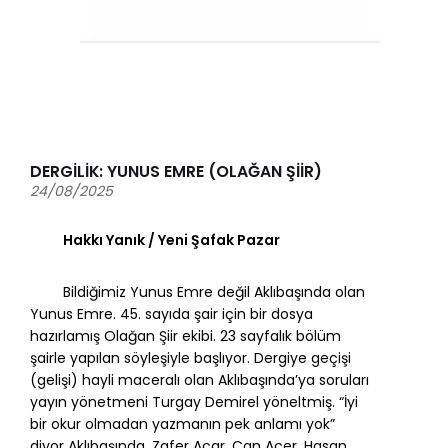
DERGİLİK: YUNUS EMRE (OLAĞAN ŞİİR)
24/08/2025
Hakkı Yanık / Yeni Şafak Pazar
Bildiğimiz Yunus Emre değil Aklıbaşında olan
Yunus Emre. 45. sayıda şair için bir dosya
hazırlamış Olağan Şiir ekibi. 23 sayfalık bölüm
şairle yapılan söyleşiyle başlıyor. Dergiye geçişi
(gelişi) hayli maceralı olan Aklıbaşında’ya soruları
yayın yönetmeni Turgay Demirel yöneltmiş. “İyi
bir okur olmadan yazmanın pek anlamı yok”
diyor Aklıbaşında. Zafer Acar, Can Acer, Hasan