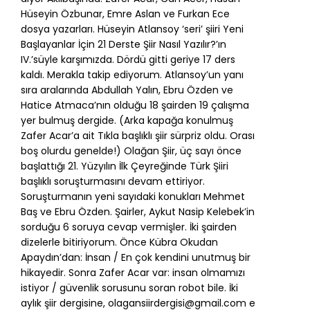
Hüseyin Özbunar, Emre Aslan ve Furkan Ece
dosya yazarları. Hüseyin Atlansoy ‘seri’ şiiri Yeni
Başlayanlar İçin 21 Derste Şiir Nasıl Yazılır?’ın
IV.’süyle karşımızda. Dördü gitti geriye 17 ders
kaldı. Merakla takip ediyorum. Atlansoy’un yanı
sıra aralarında Abdullah Yalın, Ebru Özden ve
Hatice Atmaca’nın olduğu 18 şairden 19 çalışma
yer bulmuş dergide. (Arka kapağa konulmuş
Zafer Acar’a ait Tıkla başlıklı şiir sürpriz oldu. Orası
boş olurdu genelde!) Olağan Şiir, üç sayı önce
başlattığı 21. Yüzyılın İlk Çeyreğinde Türk Şiiri
başlıklı soruşturmasını devam ettiriyor.
Soruşturmanın yeni sayıdaki konukları Mehmet
Baş ve Ebru Özden. Şairler, Aykut Nasip Kelebek’in
sorduğu 6 soruya cevap vermişler. İki şairden
dizelerle bitiriyorum. Önce Kübra Okudan
Apaydın’dan: İnsan / En çok kendini unutmuş bir
hikayedir. Sonra Zafer Acar var: insan olmamızı
istiyor / güvenlik sorusunu soran robot bile. İki
aylık şiir dergisine,
olagansiirdergisi@gmail.com
e