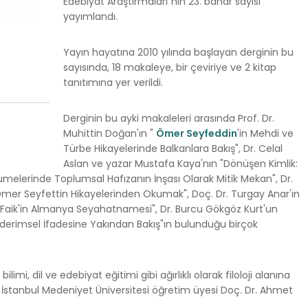
Edebiyat Araştırmaları"nın 23. bahar sayısı
yayımlandı.
Yayın hayatına 2010 yılında başlayan derginin bu
sayısında, 18 makaleye, bir çeviriye ve 2 kitap
tanıtımına yer verildi.
Derginin bu ayki makaleleri arasında Prof. Dr.
Muhittin Doğan'ın "
Ömer Seyfeddin
'in Mehdi ve
Türbe Hikayelerinde Balkanlara Bakış", Dr. Celal
Aslan ve yazar Mustafa Kaya'nın "Dönüşen Kimlik:
nzumelerinde Toplumsal Hafızanın İnşası Olarak Mitik Mekan", Dr.
 Ömer Seyfettin Hikayelerinden Okumak", Doç. Dr. Turgay Anar'ın
 Faik'in Almanya Seyahatnamesi", Dr. Burcu Gökgöz Kurt'un
derimsel İfadesine Yakından Bakış"ın bulunduğu birçok
 bilimi, dil ve edebiyat eğitimi gibi ağırlıklı olarak filoloji alanına
, İstanbul Medeniyet Üniversitesi öğretim üyesi Doç. Dr. Ahmet