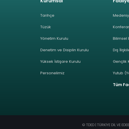
Kurumsal
Faaliye
Tarihçe
Medeniy
Tüzük
Konferan
Yönetim Kurulu
Bilimsel 
Denetim ve Disiplin Kurulu
Dış İlişki
Yüksek İstişare Kurulu
Gençlik K
Personelimiz
Yutub (Y
Tüm Faa
© TDED | TÜRKİYE DİL VE ED