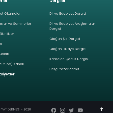
tler
Dergiler
et Okumaları
Dil ve Edebiyat Dergisi
slar ve Seminerler
Dil ve Edebiyat Araştırmalar
Dergisi
Etkinlikler
Olağan Şiir Dergisi
ler
Olağan Hikaye Dergisi
olları
Kardelen Çocuk Dergisi
outube) Kanalı
Dergi Yazarlarımız
liyetler
EBİYAT DERNEĞİ - 2026