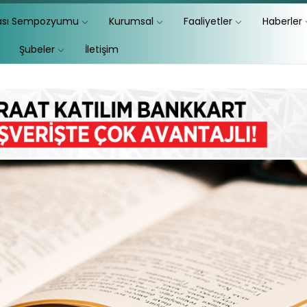
lası Sempozyumu
Kurumsal
Faaliyetler
Haberler
Şubeler
İletişim