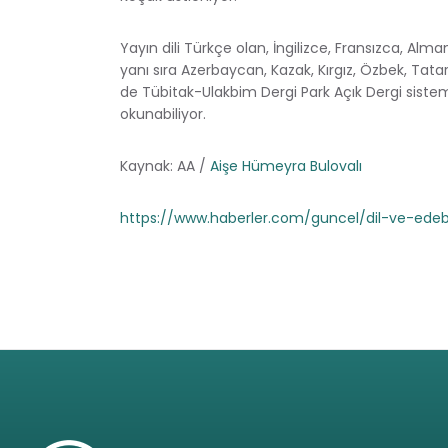
Yayın dili Türkçe olan, İngilizce, Fransızca, Alm
yanı sıra Azerbaycan, Kazak, Kırgız, Özbek, Tat
de Tübitak-Ulakbim Dergi Park Açık Dergi siste
okunabiliyor.
Kaynak: AA /
Aişe Hümeyra Bulovalı
https://www.haberler.com/guncel/dil-ve-edebi