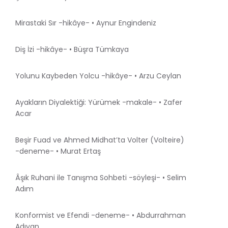
Mirastaki Sır -hikâye- • Aynur Engindeniz
Diş İzi -hikâye- • Büşra Tümkaya
Yolunu Kaybeden Yolcu -hikâye- • Arzu Ceylan
Ayakların Diyalektiği: Yürümek -makale- • Zafer
Acar
Beşir Fuad ve Ahmed Midhat’ta Volter (Volteire)
-deneme- • Murat Ertaş
Âşık Ruhani ile Tanışma Sohbeti -söyleşi- • Selim
Adım
Konformist ve Efendi -deneme- • Abdurrahman
Adıyan