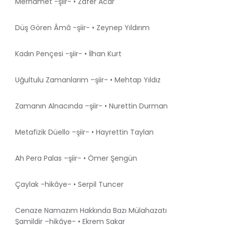
Merhamet -şiir- • Zafer Acar
Düş Gören Âmâ -şiir- • Zeynep Yıldırım
Kadın Pençesi -şiir- • İlhan Kurt
Uğultulu Zamanlarım –şiir- • Mehtap Yıldız
Zamanın Alnacında –şiir- • Nurettin Durman
Metafizik Düello –şiir- • Hayrettin Taylan
Ah Pera Palas –şiir- • Ömer Şengün
Çaylak -hikâye- • Serpil Tuncer
Cenaze Namazım Hakkında Bazı Mülahazatı
Şamildir –hikâye- • Ekrem Sakar