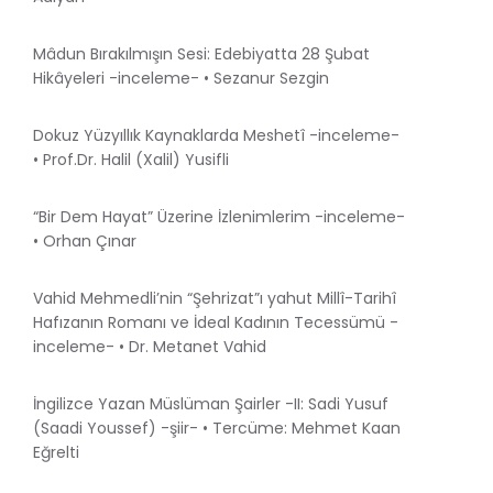
Mâdun Bırakılmışın Sesi: Edebiyatta 28 Şubat
Hikâyeleri -inceleme- • Sezanur Sezgin
Dokuz Yüzyıllık Kaynaklarda Meshetî -inceleme-
• Prof.Dr. Halil (Xalil) Yusifli
“Bir Dem Hayat” Üzerine İzlenimlerim -inceleme-
• Orhan Çınar
Vahid Mehmedli’nin “Şehrizat”ı yahut Millî-Tarihî
Hafızanın Romanı ve İdeal Kadının Tecessümü -
inceleme- • Dr. Metanet Vahid
İngilizce Yazan Müslüman Şairler -II: Sadi Yusuf
(Saadi Youssef) -şiir- • Tercüme: Mehmet Kaan
Eğrelti