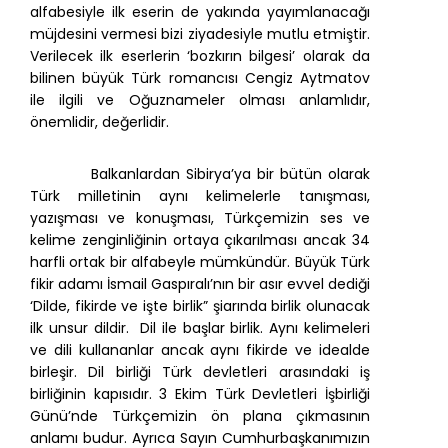
alfabesiyle ilk eserin de yakında yayımlanacağı
müjdesini vermesi bizi ziyadesiyle mutlu etmiştir.
Verilecek ilk eserlerin ‘bozkırın bilgesi’ olarak da
bilinen büyük Türk romancısı Cengiz Aytmatov
ile ilgili ve Oğuznameler olması anlamlıdır,
önemlidir, değerlidir.
Balkanlardan Sibirya’ya bir bütün olarak
Türk milletinin aynı kelimelerle tanışması,
yazışması ve konuşması, Türkçemizin ses ve
kelime zenginliğinin ortaya çıkarılması ancak 34
harfli ortak bir alfabeyle mümkündür. Büyük Türk
fikir adamı İsmail Gaspıralı’nın bir asır evvel dediği
‘Dilde, fikirde ve işte birlik” şiarında birlik olunacak
ilk unsur dildir. Dil ile başlar birlik. Aynı kelimeleri
ve dili kullananlar ancak aynı fikirde ve idealde
birleşir. Dil birliği Türk devletleri arasındaki iş
birliğinin kapısıdır. 3 Ekim Türk Devletleri İşbirliği
Günü’nde Türkçemizin ön plana çıkmasının
anlamı budur. Ayrıca Sayın Cumhurbaşkanımızın