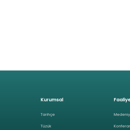
Kurumsal
Faaliye
Tarihçe
Medeniy
Tüzük
Konferan