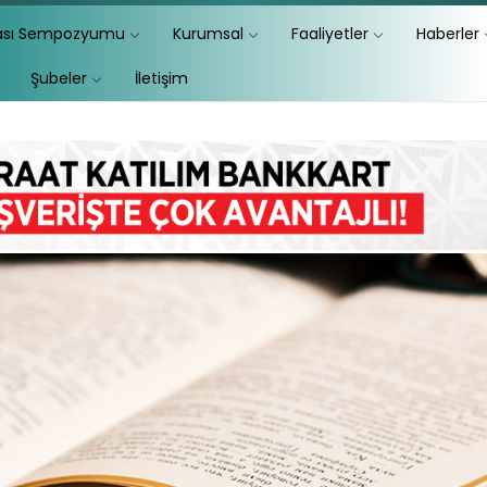
lası Sempozyumu
Kurumsal
Faaliyetler
Haberler
Şubeler
İletişim