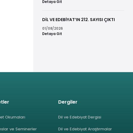
Detaya Git
DİL VE EDEBİYAT’IN 212. SAYISI ÇIKTI
01/08/2026
Detaya Git
tler
Dergiler
et Okumaları
Dil ve Edebiyat Dergisi
slar ve Seminerler
Dil ve Edebiyat Araştırmalar