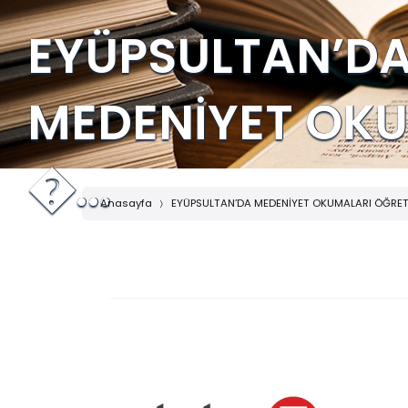
EYÜPSULTAN’D
MEDENİYET OK
�...
Anasayfa
EYÜPSULTAN’DA MEDENİYET OKUMALARI ÖĞRET