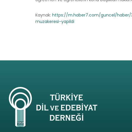
Kaynak:
https://m.haber7.com/guncel/haber
muzakeresi-yapildi