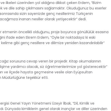
e ilkeleri üzerinden yol aldığına dikkat çeken Erdem, “Bizim
k ve dile sahip çıkılmasını sağlamaktır. Okuduğunuz bu eserler
sonrasında sizin sayenizde genç nesillerimiz Türkçenin
olacağımıza inanan nesiller olarak yetişecektir” dedi.
r etmenin öncelikli olduğunu, proje boyunca gönüllülük esasına
ini ifade eden Ekrem Erdem, “Öyle bir noktadayız ki eski
 kelime gibi genç nesillere ve dilimize yeniden kazandırılabilir”
cağız sorusuna cevap veren bir projedir. Kitap okumalarının
lişime yardımcı olacak, siz öğretmenlerimize yol gösterecektir”
an ve ilçede hayata geçmesine vesile olan Eyüpsultan
im Müdürlüğüne teşekkür etti.
R
gisi Genel Yayın Yönetmeni Üzeyir İlbak, “Dil, Kimlik ve
dı. Dünyada kimliklerin genel olarak inançlar ve diller üzerinden