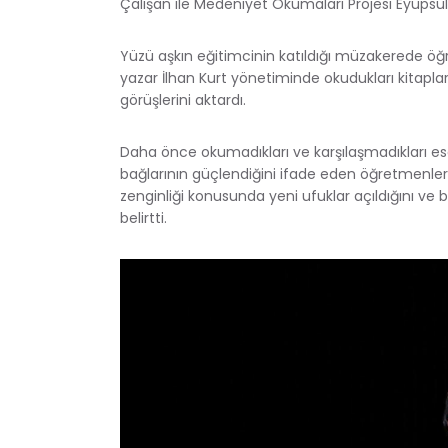
Çalışan ile Medeniyet Okumaları Projesi Eyüpsu
Yüzü aşkın eğitimcinin katıldığı müzakerede öğ
yazar İlhan Kurt yönetiminde okudukları kitapları
görüşlerini aktardı.
Daha önce okumadıkları ve karşılaşmadıkları es
bağlarının güçlendiğini ifade eden öğretmenler
zenginliği konusunda yeni ufuklar açıldığını ve
belirtti.