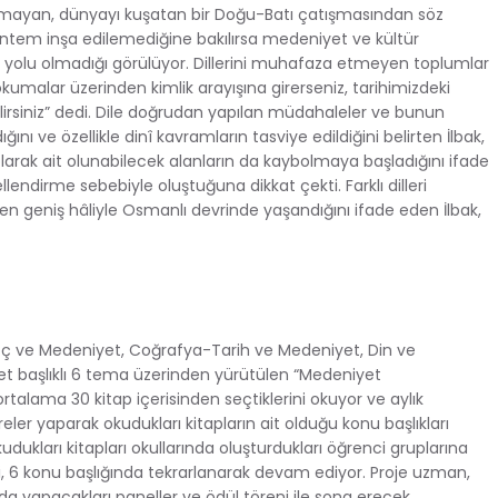
olmayan, dünyayı kuşatan bir Doğu-Batı çatışmasından söz
 yöntem inşa edilemediğine bakılırsa medeniyet ve kültür
 yolu olmadığı görülüyor. Dillerini muhafaza etmeyen toplumlar
ı okumalar üzerinden kimlik arayışına girerseniz, tarihimizdeki
bilirsiniz” dedi. Dile doğrudan yapılan müdahaleler ve bunun
ı ve özellikle dinî kavramların tasviye edildiğini belirten İlbak,
rak ait olunabilecek alanların da kaybolmaya başladığını ifade
endirme sebebiyle oluştuğuna dikkat çekti. Farklı dilleri
n geniş hâliyle Osmanlı devrinde yaşandığını ifade eden İlbak,
Göç ve Medeniyet, Coğrafya-Tarih ve Medeniyet, Din ve
t başlıklı 6 tema üzerinden yürütülen “Medeniyet
alama 30 kitap içerisinden seçtiklerini okuyor ve aylık
r yaparak okudukları kitapların ait olduğu konu başlıkları
ukları kitapları okullarında oluşturdukları öğrenci gruplarına
i, 6 konu başlığında tekrarlanarak devam ediyor. Proje uzman,
da yapacakları paneller ve ödül töreni ile sona erecek.