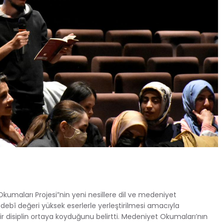
maları Projesi”nin yeni nesillere dil ve medeniyet
ebî değeri yüksek eserlerle yerleştirilmesi amacıyla
bir disiplin ortaya koyduğunu belirtti. Medeniyet Okumaları’nın