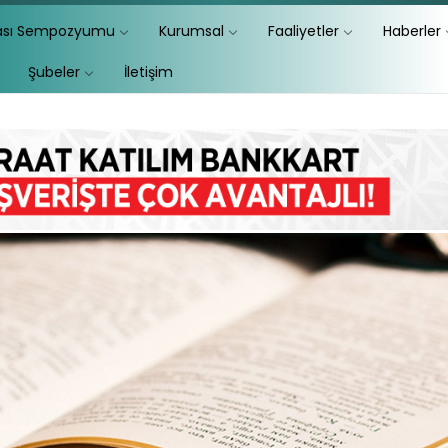
lası Sempozyumu
Kurumsal
Faaliyetler
Haberler
Şubeler
İletişim