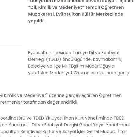
faaliyetleri hız kesmeden devam ediyor. İlçenin
“Dil, Kimlik ve Medeniyet” temalı Öğretmen
Müzakeresi, Eyüpsultan Kültür Merkezi’nde
yapıldı.
Eyüpsultan ilçesinde Türkiye Dil ve Edebiyat
Derneği (TDED) öncülüğünde, Kaymakamlık,
Belediye ve İlçe Millî Eğitim Müdürlüğüyle
yürütülen Medeniyet Okumaları okullarda geniş
il Kimlik ve Medeniyet" üzerine gerçekleştirilen Öğretmen
etmenler tarafından değerlendirildi.
oordinatörü ve TDED YK Üyesi İlhan Kurt yönetiminde TDED
an Yardımcısı Dil ve Edebiyat Dergisi Genel Yayın Yönetmeni
üpsultan Belediyesi Kültür ve Sosyal İşler Genel Müdürü İrfan