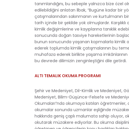
tanımlandığını, bu sebeple yalnızca bize özel 
edilebildiğini anlatan İlbak, “Bugüne kadar bir
çatışmalarından sakınmanın ve kurtulmanın bir
tarih içinde bir şekilde yok olmuşlardır. Karşılıkl
kimlik değişimlerine ve kayıplarına tanıklık ede
sonucunda doğan tasviye hareketlerinin başladığın
bunun sonucunda yaşanan kopmalarla kimlik ola
ederek toplumda kimlik çatışmalarının bu temell
muhafaza ederek birlikte yaşama imkânlarının e
bu devrede dilimizin zenginleştiğini dile getirdi.
ALTI TEMALIK OKUMA PROGRAMI
Şehir ve Medeniyet, Dil-Kimlik ve Medeniyet, 
Medeniyet, Bilim-Düşünce-Felsefe ve Medeniye
Okumaları”nda okumaya katılan öğretmenler, ort
okumalar sonunda uzmanlar eşliğinde müzakerele
hakkında geniş çaplı malumata sahip oluyor, okud
okutarak müzakere ediyorlar. Bu okuma disiplin
öğretmen ve öğrencilerin konu başlıkları hakkın