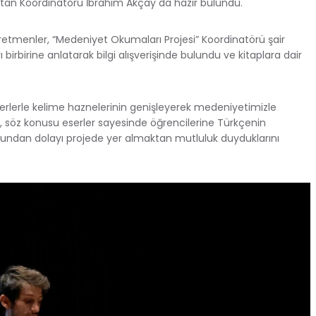
ltan Koordinatörü İbrahim Akçay da hazır bulundu.
retmenler, “Medeniyet Okumaları Projesi” Koordinatörü şair
 birbirine anlatarak bilgi alışverişinde bulundu ve kitaplara dair
erlerle kelime haznelerinin genişleyerek medeniyetimizle
, söz konusu eserler sayesinde öğrencilerine Türkçenin
 bundan dolayı projede yer almaktan mutluluk duyduklarını