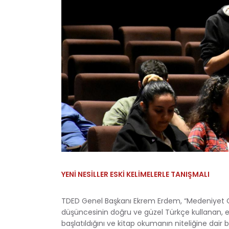
YENİ NESİLLER ESKİ KELİMELERLE TANIŞMALI
TDED Genel Başkanı Ekrem Erdem, “Medeniyet Oku
düşüncesinin doğru ve güzel Türkçe kullanan, ed
başlatıldığını ve kitap okumanın niteliğine dair 