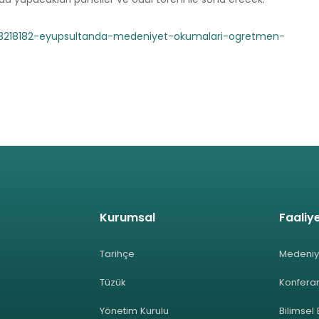
/3218182-eyupsultanda-medeniyet-okumalari-ogretmen-
Kurumsal
Faaliye
Tarihçe
Medeniy
Tüzük
Konferan
Yönetim Kurulu
Bilimsel 