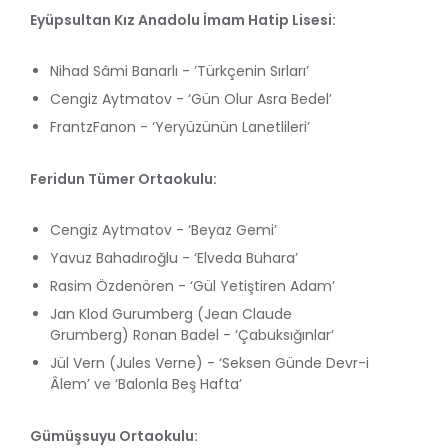
Eyüpsultan Kız Anadolu İmam Hatip Lisesi:
Nihad Sâmi Banarlı - ’Türkçenin Sırları’
Cengiz Aytmatov - ‘Gün Olur Asra Bedel’
FrantzFanon - ‘Yeryüzünün Lanetlileri’
Feridun Tümer Ortaokulu:
Cengiz Aytmatov - ‘Beyaz Gemi’
Yavuz Bahadıroğlu - ‘Elveda Buhara’
Rasim Özdenören - ‘Gül Yetiştiren Adam’
Jan Klod Gurumberg (Jean Claude
Grumberg) Ronan Badel - ‘Çabuksığınlar’
Jül Vern (Jules Verne) - ‘Seksen Günde Devr-i
Âlem’ ve ‘Balonla Beş Hafta’
Gümüşsuyu Ortaokulu: