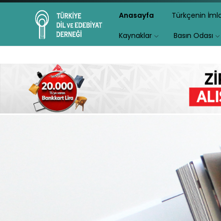
Anasayfa
Türkçenin İm
Kaynaklar
Basın Odası