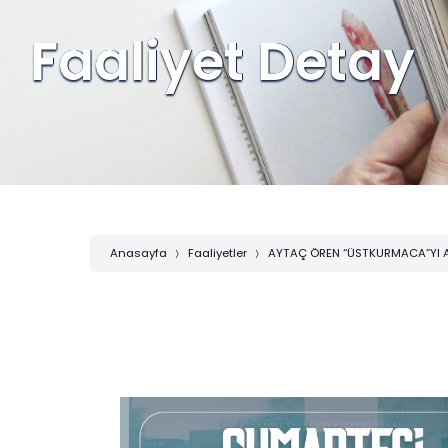
Faaliyet Detay
Anasayfa
Faaliyetler
AYTAÇ ÖREN “ÜSTKURMACA”YI