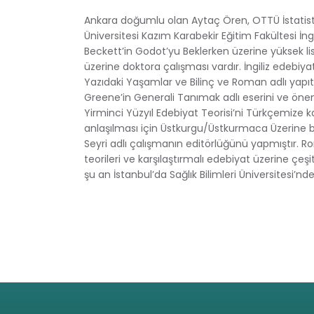
Ankara doğumlu olan Aytaç Ören, OTTÜ İstatist
Üniversitesi Kazım Karabekir Eğitim Fakültesi 
Beckett’in Godot’yu Beklerken üzerine yüksek 
üzerine doktora çalışması vardır. İngiliz edebiy
Yazıdaki Yaşamlar ve Bilinç ve Roman adlı yapıtla
Greene’in Generali Tanımak adlı eserini ve ön
Yirminci Yüzyıl Edebiyat Teorisi’ni Türkçemize 
anlaşılması için Üstkurgu/Üstkurmaca Üzerine b
Seyri adlı çalışmanın editörlüğünü yapmıştır
teorileri ve karşılaştırmalı edebiyat üzerine çeş
şu an İstanbul’da Sağlık Bilimleri Üniversitesi’