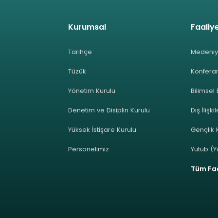
Kurumsal
Faaliye
Tarihçe
Medeniy
Tüzük
Konferan
Yönetim Kurulu
Bilimsel 
Denetim ve Disiplin Kurulu
Dış İlişki
Yüksek İstişare Kurulu
Gençlik K
Personelimiz
Yutub (Y
Tüm Faa