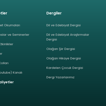
tler
Dergiler
et Okumaları
Dil ve Edebiyat Dergisi
slar ve Seminerler
Dil ve Edebiyat Araştırmalar
Dergisi
Etkinlikler
Olağan Şiir Dergisi
ler
Olağan Hikaye Dergisi
olları
Kardelen Çocuk Dergisi
outube) Kanalı
Dergi Yazarlarımız
liyetler