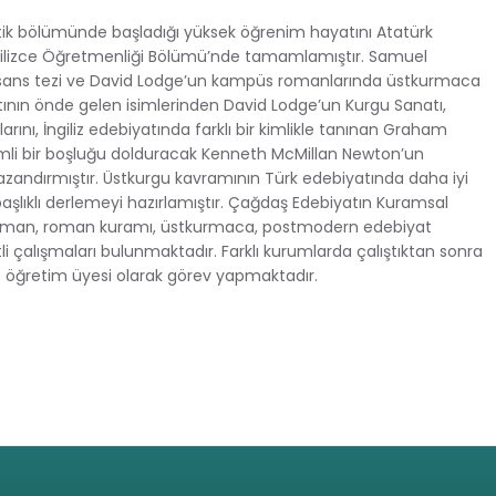
ik bölümünde başladığı yüksek öğrenim hayatını Atatürk
İngilizce Öğretmenliği Bölümü’nde tamamlamıştır. Samuel
lisans tezi ve David Lodge’un kampüs romanlarında üstkurmaca
atının önde gelen isimlerinden David Lodge’un Kurgu Sanatı,
rını, İngiliz edebiyatında farklı bir kimlikle tanınan Graham
emli bir boşluğu dolduracak Kenneth McMillan Newton’un
kazandırmıştır. Üstkurgu kavramının Türk edebiyatında daha iyi
aşlıklı derlemeyi hazırlamıştır. Çağdaş Edebiyatın Kuramsal
. Roman, roman kuramı, üstkurmaca, postmodern edebiyat
itli çalışmaları bulunmaktadır. Farklı kurumlarda çalıştıktan sonra
nde öğretim üyesi olarak görev yapmaktadır.