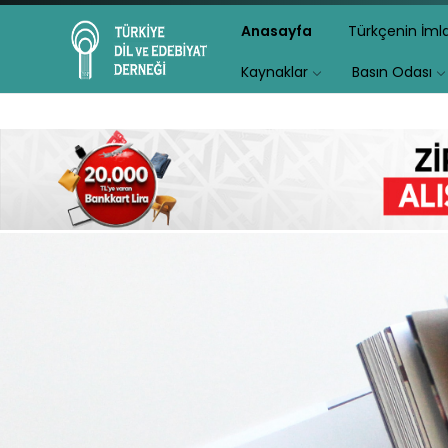
Anasayfa
Türkçenin İm
Kaynaklar
Basın Odası