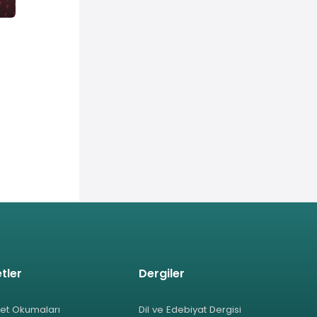
tler
Dergiler
et Okumaları
Dil ve Edebiyat Dergisi