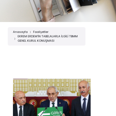
Anasayfa
Faaliyetler
EKREM ERDEM’İN TABELALARLA İLGİLİ TBMM
GENEL KURUL KONUŞMASI