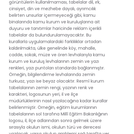
görüntülerin kullanılmaması, tabelalar dil, ırk,
cinsiyet, din ve mezhebe dayalı, ayrımcılık
belirten unsurlar içermeyeceği gibi, kamu
binalarında kamu kurum ve kuruluşlarına ait
duyuru ve tanıtımlar haricinde reklam içerikli
tabelalar da bulundurulamayacaktır. Bu
kurallarla uygulamalardaki farklılıklar ortadan
kaldırılmakta, ülke genelinde köy, mahalle,
cadde, sokak, müze ve ören levhalarıyla kamu
kurum ve kuruluş levhalarının zemin ve yazı
renkleri, yazı puntoları standarda bağlanmıştır.
Örneğin, bilgilendirme levhalarında zemin
turkuaz, yazı ise beyaz olacaktır. Resmî kurum
tabelalarının zemin rengi, yazının renk ve
karakteri, logosunun yeri, il ve ilçe
müdürlüklerinin nasıl yazılacağına kadar kurallar
belirlenmiştir. Örneğin, eğitim kurumlarının
tabelalarının sol tarafına Millî Eğitim Bakanlığının
logosu, il, ilçe adlarından sonra gelmek üzere
sırasıyla okulun ismi, okulun türü ve derecesi
yazılacak, varsa okulun amblemi sağ tarafta yer