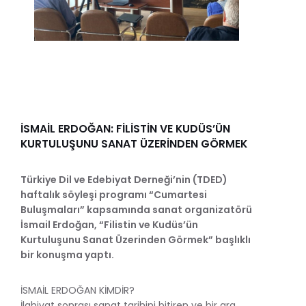
İSMAİL ERDOĞAN: FİLİSTİN VE KUDÜS’ÜN
KURTULUŞUNU SANAT ÜZERİNDEN GÖRMEK
Türkiye Dil ve Edebiyat Derneği’nin (TDED)
haftalık söyleşi programı “Cumartesi
Buluşmaları” kapsamında sanat organizatörü
İsmail Erdoğan, “Filistin ve Kudüs’ün
Kurtuluşunu Sanat Üzerinden Görmek” başlıklı
bir konuşma yaptı.
İSMAİL ERDOĞAN KİMDİR?
İlahiyat sonrası sanat tarihini bitiren ve bir ara