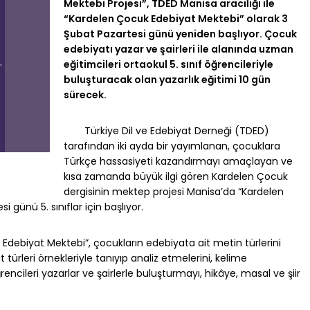
Mektebi Projesi”, TDED Manisa aracılığı ile
“Kardelen Çocuk Edebiyat Mektebi” olarak 3
Şubat Pazartesi günü yeniden başlıyor. Çocuk
edebiyatı yazar ve şairleri ile alanında uzman
eğitimcileri ortaokul 5. sınıf öğrencileriyle
buluşturacak olan yazarlık eğitimi 10 gün
sürecek.
Türkiye Dil ve Edebiyat Derneği (TDED)
tarafından iki ayda bir yayımlanan, çocuklara
Türkçe hassasiyeti kazandırmayı amaçlayan ve
kısa zamanda büyük ilgi gören Kardelen Çocuk
dergisinin mektep projesi Manisa’da “Kardelen
 günü 5. sınıflar için başlıyor.
Edebiyat Mektebi”, çocukların edebiyata ait metin türlerini
t türleri örnekleriyle tanıyıp analiz etmelerini, kelime
encileri yazarlar ve şairlerle buluşturmayı, hikâye, masal ve şiir