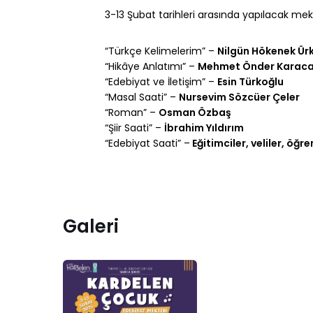
3-13 Şubat tarihleri arasında yapılacak me
“Türkçe Kelimelerim” –
Nilgün Hökenek Ü
“Hikâye Anlatımı” –
Mehmet Önder Karaca
“Edebiyat ve İletişim” –
Esin Türkoğlu
“Masal Saati” –
Nursevim Sözcüer Çeler
“Roman” –
Osman Özbaş
“Şiir Saati” –
İbrahim Yıldırım
“Edebiyat Saati” –
Eğitimciler, veliler, öğr
Galeri