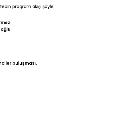
ktebin program akışı şöyle:
rkmez
oğlu
enciler buluşması.