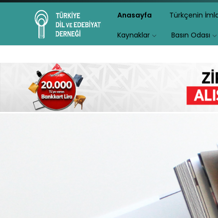
Anasayfa
Türkçenin İm
Kaynaklar
Basın Odası