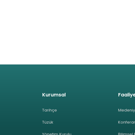
Kurumsal
Faaliye
Tarihçe
Medeniy
Tüzük
Konferan
Yönetim Kurulu
Bilimsel 