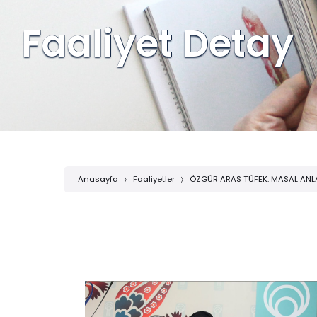
Faaliyet Detay
Anasayfa
Faaliyetler
ÖZGÜR ARAS TÜFEK: MASAL ANLA