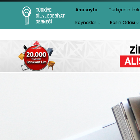
Anasayfa
Türkçenin İm
Kaynaklar
Basın Odası