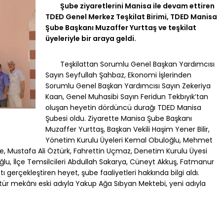
Şube ziyaretlerini Manisa ile devam ettiren
TDED Genel Merkez Teşkilat Birimi, TDED Manisa
Şube Başkanı Muzaffer Yurttaş ve teşkilat
üyeleriyle bir araya geldi.
Teşkilattan Sorumlu Genel Başkan Yardımcısı
Sayın Seyfullah Şahbaz, Ekonomi İşlerinden
Sorumlu Genel Başkan Yardımcısı Sayın Zekeriya
Kaan, Genel Muhasibi Sayın Feridun Tekbıyık’tan
oluşan heyetin dördüncü durağı TDED Manisa
Şubesi oldu. Ziyarette Manisa Şube Başkanı
Muzaffer Yurttaş, Başkan Vekili Haşim Yener Bilir,
Yönetim Kurulu Üyeleri Kemal Obuloğlu, Mehmet
ine, Mustafa Ali Öztürk, Fahrettin Uçmaz, Denetim Kurulu Üyesi
roğlu, İlçe Temsilcileri Abdullah Sakarya, Cüneyt Akkuş, Fatmanur
ı gerçekleştiren heyet, şube faaliyetleri hakkında bilgi aldı.
tür mekânı eski adıyla Yakup Ağa Sıbyan Mektebi, yeni adıyla