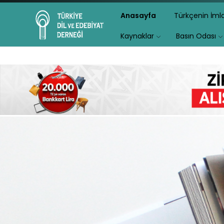
Anasayfa
Türkçenin İm
Kaynaklar
Basın Odası