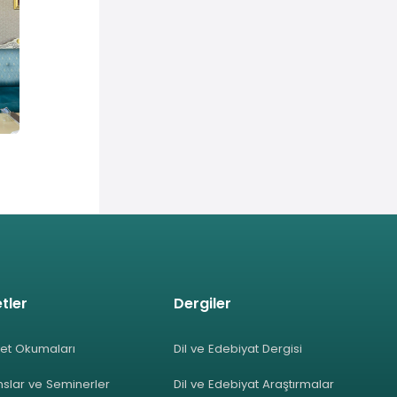
tler
Dergiler
et Okumaları
Dil ve Edebiyat Dergisi
slar ve Seminerler
Dil ve Edebiyat Araştırmalar