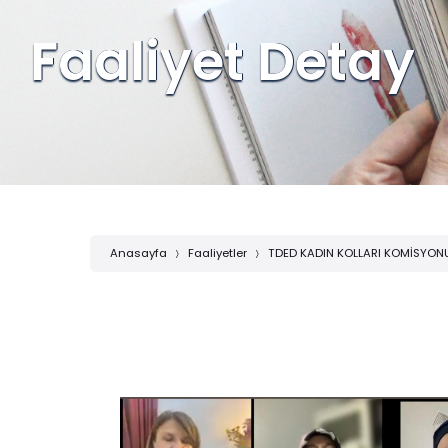
Faaliyet Detay
Anasayfa
Faaliyetler
TDED KADIN KOLLARI KOMİSYONU