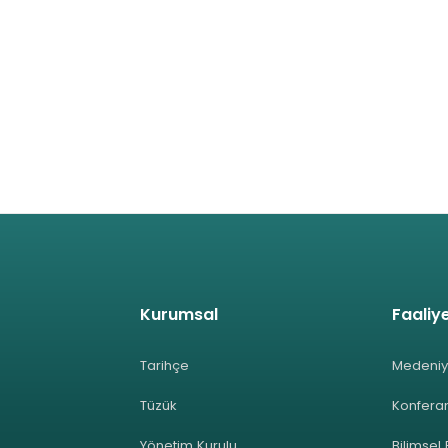
Kurumsal
Faaliye
Tarihçe
Medeniy
Tüzük
Konferan
Yönetim Kurulu
Bilimsel 