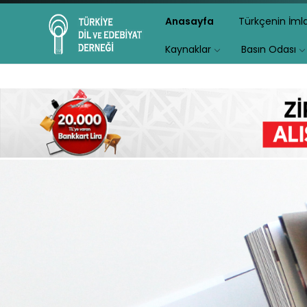
Anasayfa
Türkçenin İm
Kaynaklar
Basın Odası