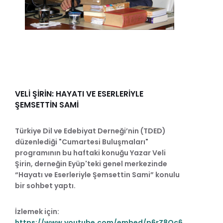
VELİ ŞİRİN: HAYATI VE ESERLERİYLE
ŞEMSETTİN SAMİ
Türkiye Dil ve Edebiyat Derneği’nin (TDED)
düzenlediği "Cumartesi Buluşmaları"
programının bu haftaki konuğu Yazar Veli
Şirin, derneğin Eyüp'teki genel merkezinde
“Hayatı ve Eserleriyle Şemsettin Sami” konulu
bir sohbet yaptı.
İzlemek için:
https://www.youtube.com/embed/p6rZ8Qc6