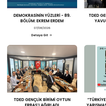
DEMOKRASİNİN YÜZLERİ - 89.
TDED GE
BÖLÜM: EKREM ERDEM
YAVUZ
07/08/2026
Detaya Git
TDED GENÇLİK BİRİMİ OYTUN
“TÜRKİY
ERBAŞ’I AĞIRLADI
YARIŞMAS