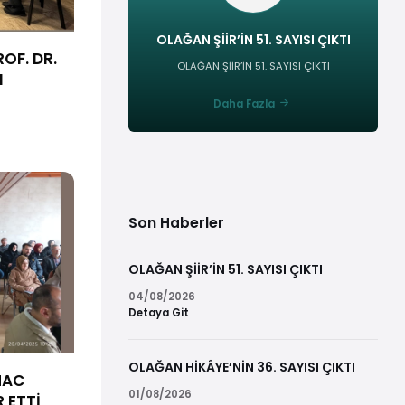
OLAĞAN ŞİİR’İN 51. SAYISI ÇIKTI
ROF. DR.
OLAĞAN ŞİİR’İN 51. SAYISI ÇIKTI
I
Daha Fazla
Son Haberler
OLAĞAN ŞİİR’İN 51. SAYISI ÇIKTI
04/08/2026
Detaya Git
OLAĞAN HİKÂYE’NİN 36. SAYISI ÇIKTI
HAC
01/08/2026
 ETTİ