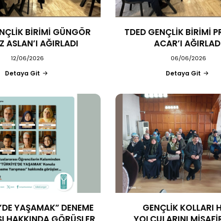
NÇLİK BİRİMİ GÜNGÖR
TDED GENÇLİK BİRİMİ P
 ASLAN’I AĞIRLADI
ACAR’I AĞIRLAD
12/06/2026
06/06/2026
Detaya Git
Detaya Git
E’DE YAŞAMAK” DENEME
GENÇLİK KOLLARI 
I HAKKINDA GÖRÜŞLER
YOLCULARINI MİSAFİR