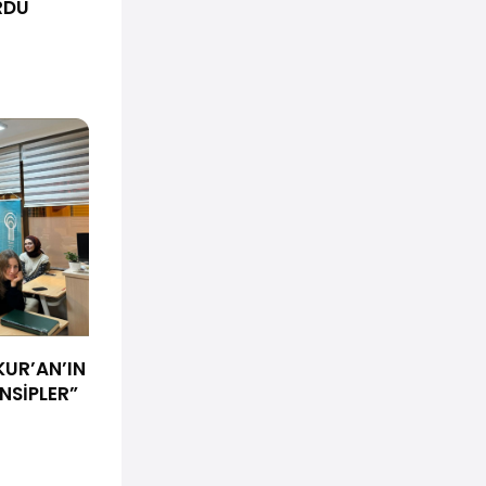
RDU
KUR’AN’IN
NSİPLER”