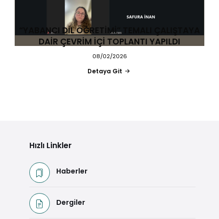
“YABANCI DİL ÖĞRETİMİ” TEMALI ÇALIŞTAYA
DAİR ÇEVRİM İÇİ TOPLANTI YAPILDI
08/02/2026
Detaya Git
Hızlı Linkler
Haberler
Dergiler