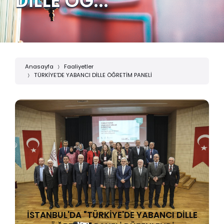
DİLLE ÖĞ...
Anasayfa
Faaliyetler
TÜRKİYE’DE YABANCI DİLLE ÖĞRETİM PANELİ
İSTANBUL'DA "TÜRKİYE'DE YABANCI DİLLE