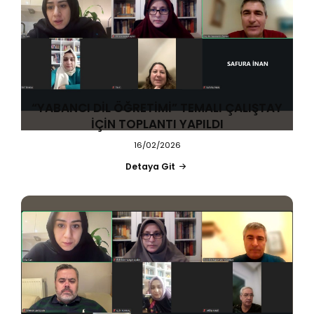
“YABANCI DİL ÖĞRETİMİ” TEMALI ÇALIŞTAY
İÇİN TOPLANTI YAPILDI
16/02/2026
Detaya Git