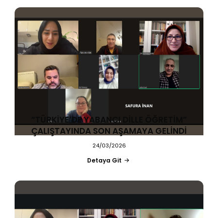
“TÜRKİYE’DE YABANCI DİLLE ÖĞRETİM”
ÇALIŞTAYINDA SON AŞAMAYA GELİNDİ
24/03/2026
Detaya Git