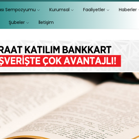
lası Sempozyumu
Kurumsal
Faaliyetler
Haberler
Şubeler
İletişim