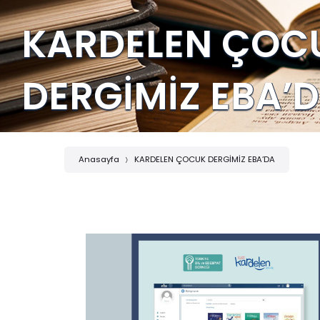
KARDELEN ÇOC
DERGİMİZ EBA’
Anasayfa
KARDELEN ÇOCUK DERGİMİZ EBA’DA