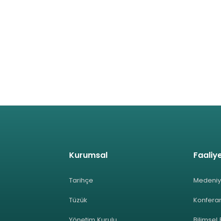
Kurumsal
Faaliye
Tarihçe
Medeniy
Tüzük
Konferan
Yönetim Kurulu
Bilimsel 