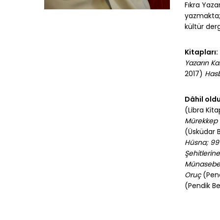
Fıkra Yaza
yazmakta; 
kültür derg
Kitapları:
Yazarın K
2017)
Hasb
Dâhil oldu
(Libra Kita
Mürekkep 
(Üsküdar B
Hüsna; 99 
Şehitlerin
Münasebet
Oruç
(Pend
(Pendik Be