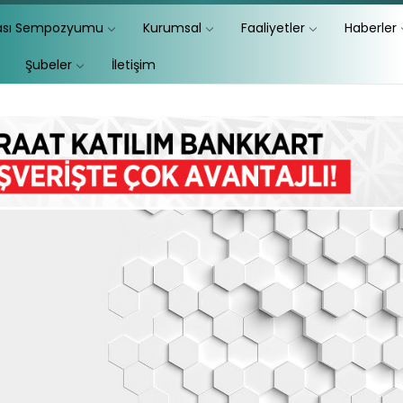
lası Sempozyumu
Kurumsal
Faaliyetler
Haberler
Şubeler
İletişim