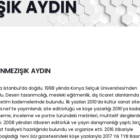
ŞIK AYDIN
ÖNMEZIŞIK AYDIN
da İstanbul’da doğdu. 1998 yılında Konya Selçuk Üniversitesi’nden
. Desen tasarımcılığı, mesleki eğitmenlik, dış ticaret alanlarında
önetim kademelerinde bulundu. İlk yazıları 2010’da kültür sanat site
.net’te yayımlandı; site editörlüğü ve köşe yazarlığı 2016’ya kada
eme, inceleme ve portre türündeki metinleri, muhtelif dergilerd
. 2008 yılından itibaren editörlük ve yayın danışmanlığı yaptı; bir
t faaliyeti hazırlığında bulundu ve organize etti. 2016 itibariyle
aşladığı
Yeni Söz
gazetesindeki köşe yazılarıyla 2017 Yılı TYB Bası