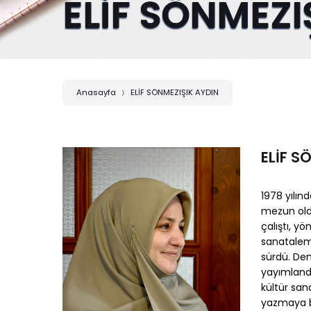
ELİF SÖNMEZI
Anasayfa
ELİF SÖNMEZIŞIK AYDIN
ELİF S
1978 yılın
mezun oldu
çalıştı, y
sanatalemi
sürdü. Den
yayımlandı
kültür sana
yazmaya b