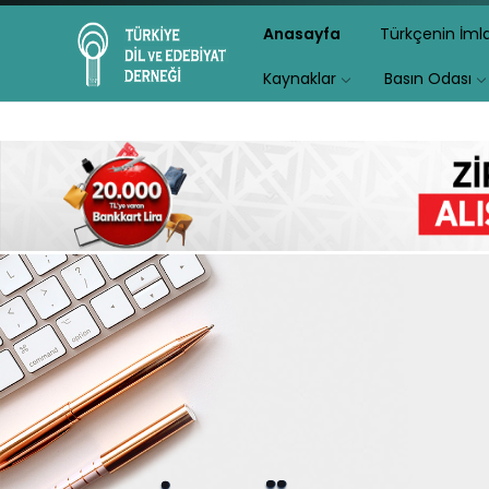
Anasayfa
Türkçenin İm
Kaynaklar
Basın Odası