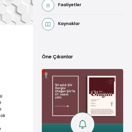
Faaliyetler
Kaynaklar
Öne Çıkanlar
si
r
e
çok
n