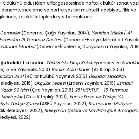
rı Ödülü’nü aldı. Hâlen
Milat
gazetesinde haftalık kültür sanat yazıl
deneme, inceleme ve portre yazıları muhtelif edebiyat, fikir ve
ilerinde, kolektif kitaplarda yer bulmaktadır.
Cemreler
(Deneme, Çağrı Yayınları, 2014),
Yeniden İstiklal
/
41
aleminden 15 Temmuz Destanı
(Deneme-Hikâye, Mihrabad Yayınlar
elkader İstanbul
(Deneme-İnceleme, Dünyabizim Yayınları, 201
ğu kolektif kitaplar:
Türkiye’de Kitap Koleksiyonerleri ve Sahafla
pçılık ve Yayıncılık, 2013)
Benim Adım Kadın
(Az Kitap, 2016)
Kokan 33 El
(40’lar Kulübü Yayınevi, 2016)
Üsküdar Masalları
elediyesi, 2016)
Okçular Tepesi
(Erdem Yayınları, 2016)
Esmaül
Yazar 99 İsim
(Çıra Yayınları, 2018)
251 MEKTUP - 15 Temmuz
e Mektuplar
(Okur Kitaplığı, 2021),
Yunus Emre ve Türkçe Yılı
iyle Türkçe Şûrası
(ASBÜ Yayınları, 2022),
Ramazanın Mahyası
ik Belediyesi, 2022),
Süleyman Çelebi ve Mevlid-i Şerif Armağanı
lediyesi, 2022).