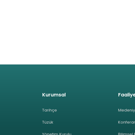
Kurumsal
Faaliye
Tarihçe
Medeniy
Tüzük
Konferan
Yönetim Kurulu
Bilimsel 