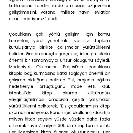
katılmasını, kendini ifade etmesini, özgüvenini
geliştirmesini, vatana, millete hayırlı evlatlar
olmasını istiyoruz." dedi.
Çocukların çok yönlü gelişimi için kamu
kurumları, yerel yönetimler ve sivil toplum
kuruluşlarıyla birlikte çalışmalar yürüttüklerini
belirten Gül, bu süreçte gerçekleştirilen projelerin
önemli bir tamamlayıcı unsur olduğunu söyledi.
Medeniyet Okumaları Projesi'nin çocukların
kitapla bağ kurmasına katkı sağlayan önemli bir
çalışma olduğunu belirten Gül, projenin eğitim
hedefleriyle örtüştüğünü ifade etti. Gül,
İstanbul'da kitap okuma kültürünün
yaygınlaştırılması amacıyla çeşitli çalışmalar
yürüttüklerini belirterek, "Biz çocuklarımızın kitap
okumasını istiyoruz. Bunun için okullarımızdaki 6,5
milyon kitap sayısını yüzde yüzden daha fazla
artırarak ilave 7 milyon 300 bin kitap temin ettik.
Her ilçemizde kitap fuarları oluşturuyoruz. Her