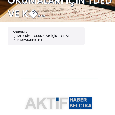
OKUMALARI İÇİN TDED
VE K�...
Anasayfa
MEDENİYET OKUMALARI İÇİN TDED VE
KÂĞITHANE EL ELE