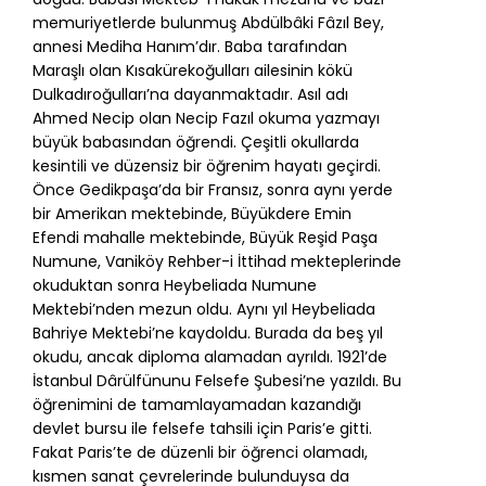
memuriyetlerde bulunmuş Abdülbâki Fâzıl Bey,
annesi Mediha Hanım’dır. Baba tarafından
Maraşlı olan Kısakürekoğulları ailesinin kökü
Dulkadıroğulları’na dayanmaktadır. Asıl adı
Ahmed Necip olan Necip Fazıl okuma yazmayı
büyük babasından öğrendi. Çeşitli okullarda
kesintili ve düzensiz bir öğrenim hayatı geçirdi.
Önce Gedikpaşa’da bir Fransız, sonra aynı yerde
bir Amerikan mektebinde, Büyükdere Emin
Efendi mahalle mektebinde, Büyük Reşid Paşa
Numune, Vaniköy Rehber-i İttihad mekteplerinde
okuduktan sonra Heybeliada Numune
Mektebi’nden mezun oldu. Aynı yıl Heybeliada
Bahriye Mektebi’ne kaydoldu. Burada da beş yıl
okudu, ancak diploma alamadan ayrıldı. 1921’de
İstanbul Dârülfünunu Felsefe Şubesi’ne yazıldı. Bu
öğrenimini de tamamlayamadan kazandığı
devlet bursu ile felsefe tahsili için Paris’e gitti.
Fakat Paris’te de düzenli bir öğrenci olamadı,
kısmen sanat çevrelerinde bulunduysa da