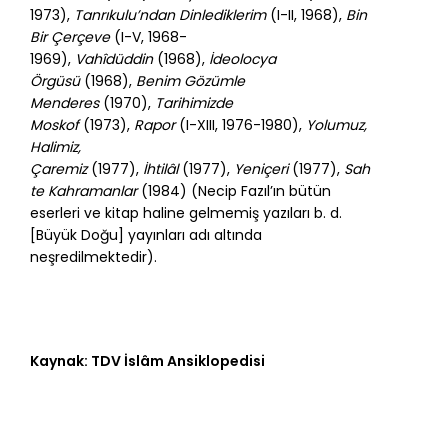
1973),
Tanrıkulu’ndan Dinlediklerim
(I-II, 1968),
Bin
Bir Çerçeve
(I-V, 1968-
1969),
Vahîdüddin
(1968),
İdeolocya
Örgüsü
(1968),
Benim Gözümle
Menderes
(1970),
Tarihimizde
Moskof
(1973),
Rapor
(I-XIII, 1976-1980),
Yolumuz,
Halimiz,
Çaremiz
(1977),
İhtilâl
(1977),
Yeniçeri
(1977),
Sah
te Kahramanlar
(1984) (Necip Fazıl’ın bütün
eserleri ve kitap haline gelmemiş yazıları b. d.
[Büyük Doğu] yayınları adı altında
neşredilmektedir).
Kaynak: TDV İslâm Ansiklopedisi