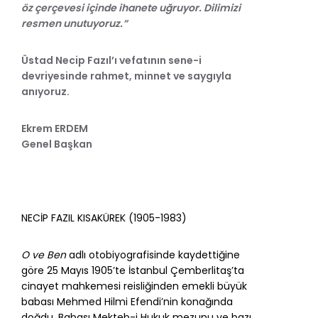
öz çerçevesi içinde ihanete uğruyor. Dilimizi
resmen unutuyoruz.”
Üstad Necip Fazıl’ı vefatının sene-i
devriyesinde rahmet, minnet ve saygıyla
anıyoruz.
Ekrem ERDEM
Genel Başkan
NECİP FAZIL KISAKÜREK (1905-1983)
O ve Ben
adlı otobiyografisinde kaydettiğine
göre 25 Mayıs 1905’te İstanbul Çemberlitaş’ta
cinayet mahkemesi reisliğinden emekli büyük
babası Mehmed Hilmi Efendi’nin konağında
doğdu. Babası Mekteb-i Hukuk mezunu ve bazı