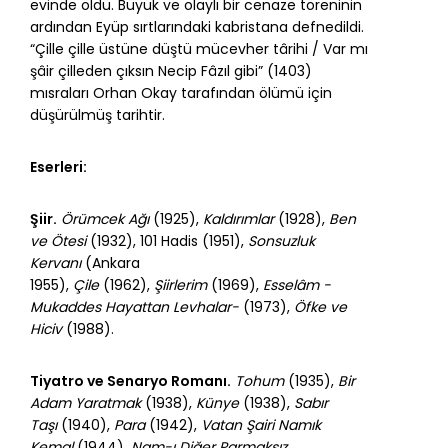
evinde öldü. Büyük ve olaylı bir cenaze töreninin
ardından Eyüp sırtlarındaki kabristana defnedildi.
“Çille çille üstüne düştü mücevher târihi / Var mı
şâir çilleden çıksın Necip Fâzıl gibi” (1403)
mısraları Orhan Okay tarafından ölümü için
düşürülmüş tarihtir.
Eserleri:
Şiir.
Örümcek Ağı
(1925),
Kaldırımlar
(1928),
Ben
ve Ötesi
(1932), 101 Hadis (1951),
Sonsuzluk
Kervanı
(Ankara
1955),
Çile
(1962),
Şiirlerim
(1969),
Esselâm -
Mukaddes Hayattan Levhalar-
(1973),
Öfke ve
Hiciv
(1988).
Tiyatro ve Senaryo Romanı.
Tohum
(1935),
Bir
Adam Yaratmak
(1938),
Künye
(1938),
Sabır
Taşı
(1940),
Para
(1942),
Vatan Şairi Namık
Kemal
(1944),
Nam-ı Diğer Parmaksız