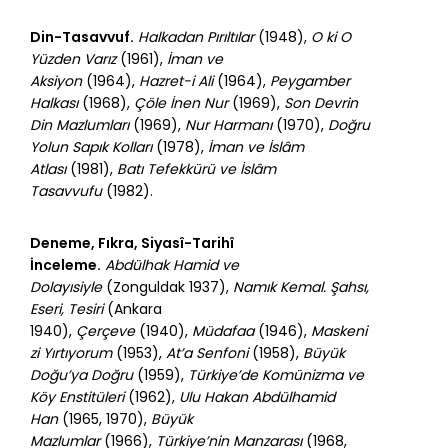
Din-Tasavvuf.
Halkadan Pırıltılar
(1948),
O ki O
Yüzden Varız
(1961),
İman ve
Aksiyon
(1964),
Hazret-i Ali
(1964),
Peygamber
Halkası
(1968),
Çöle İnen Nur
(1969),
Son Devrin
Din Mazlumları
(1969),
Nur Harmanı
(1970),
Doğru
Yolun Sapık Kolları
(1978),
İman ve İslâm
Atlası
(1981),
Batı Tefekkürü ve İslâm
Tasavvufu
(1982).
Deneme, Fıkra, Siyasî-Tarihî
İnceleme.
Abdülhak Hamid ve
Dolayısiyle
(Zonguldak 1937),
Namık Kemal. Şahsı,
Eseri, Tesiri
(Ankara
1940),
Çerçeve
(1940),
Müdafaa
(1946),
Maskeni
zi Yırtıyorum
(1953),
At’a Senfoni
(1958),
Büyük
Doğu’ya Doğru
(1959),
Türkiye’de Komünizma ve
Köy Enstitüleri
(1962),
Ulu Hakan Abdülhamid
Han
(1965, 1970),
Büyük
Mazlumlar
(1966),
Türkiye’nin Manzarası
(1968,