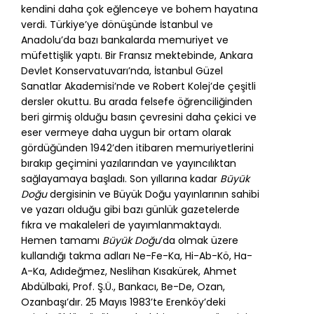
kendini daha çok eğlenceye ve bohem hayatına
verdi. Türkiye’ye dönüşünde İstanbul ve
Anadolu’da bazı bankalarda memuriyet ve
müfettişlik yaptı. Bir Fransız mektebinde, Ankara
Devlet Konservatuvarı’nda, İstanbul Güzel
Sanatlar Akademisi’nde ve Robert Kolej’de çeşitli
dersler okuttu. Bu arada felsefe öğrenciliğinden
beri girmiş olduğu basın çevresini daha çekici ve
eser vermeye daha uygun bir ortam olarak
gördüğünden 1942’den itibaren memuriyetlerini
bırakıp geçimini yazılarından ve yayıncılıktan
sağlayamaya başladı. Son yıllarına kadar
Büyük
Doğu
dergisinin ve Büyük Doğu yayınlarının sahibi
ve yazarı olduğu gibi bazı günlük gazetelerde
fıkra ve makaleleri de yayımlanmaktaydı.
Hemen tamamı
Büyük Doğu
’da olmak üzere
kullandığı takma adları Ne-Fe-Ka, Hi-Ab-Kö, Ha-
A-Ka, Adıdeğmez, Neslihan Kısakürek, Ahmet
Abdülbaki, Prof. Ş.Ü., Bankacı, Be-De, Ozan,
Ozanbaşı’dır. 25 Mayıs 1983’te Erenköy’deki