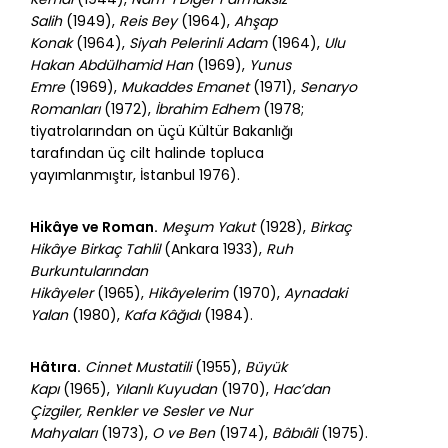
Salih
(1949),
Reis Bey
(1964),
Ahşap
Konak
(1964),
Siyah Pelerinli Adam
(1964),
Ulu
Hakan Abdülhamid Han
(1969),
Yunus
Emre
(1969),
Mukaddes Emanet
(1971),
Senaryo
Romanları
(1972),
İbrahim Edhem
(1978;
tiyatrolarından on üçü Kültür Bakanlığı
tarafından üç cilt halinde topluca
yayımlanmıştır, İstanbul 1976).
Hikâye ve Roman.
Meşum Yakut
(1928),
Birkaç
Hikâye Birkaç Tahlil
(Ankara 1933),
Ruh
Burkuntularından
Hikâyeler
(1965),
Hikâyelerim
(1970),
Aynadaki
Yalan
(1980),
Kafa Kâğıdı
(1984).
Hâtıra.
Cinnet Mustatili
(1955),
Büyük
Kapı
(1965),
Yılanlı Kuyudan
(1970),
Hac’dan
Çizgiler, Renkler ve Sesler ve Nur
Mahyaları
(1973),
O ve Ben
(1974),
Bâbıâli
(1975).