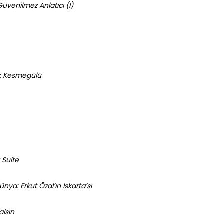
Güvenilmez Anlatıcı (I)
k Kesmegülü
 Suite
ünya: Erkut Özal’ın Iskarta’sı
alsın