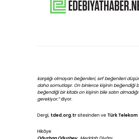
karşılığı olmayan beğenileri, sırf beğenileri dü
daha somutlaşır. On binlerce kişinin beğendiği bir
beğendiği bir kitabı on kişinin bile satın alma
gerekiyor.”
diyor.
Dergi,
tded.org.tr
sitesinden ve
Türk Telekom 
Hikâye
Oğuzhan Oğuzbey .
Meddah Divânı