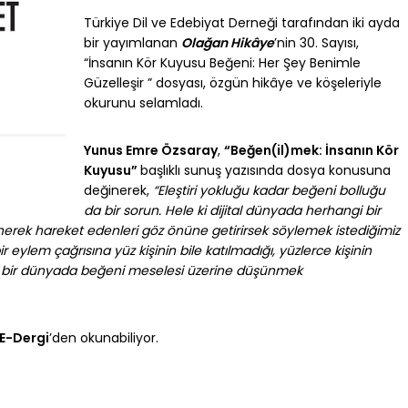
Türkiye Dil ve Edebiyat Derneği tarafından iki ayda
bir yayımlanan
Olağan Hikâye
’nin 30. Sayısı,
“İnsanın Kör Kuyusu Beğeni: Her Şey Benimle
Güzelleşir ” dosyası, özgün hikâye ve köşeleriyle
okurunu selamladı.
Yunus Emre Özsaray
,
“Beğen(il)mek: İnsanın Kör
Kuyusu”
başlıklı sunuş yazısında dosya konusuna
değinerek,
“Eleştiri yokluğu kadar beğeni bolluğu
da bir sorun. Hele ki dijital dünyada herhangi bir
şünerek hareket edenleri göz önüne getirirsek söylemek istediğimiz
 eylem çağrısına yüz kişinin bile katılmadığı, yüzlerce kişinin
dığı bir dünyada beğeni meselesi üzerine düşünmek
E-Dergi
’den okunabiliyor.