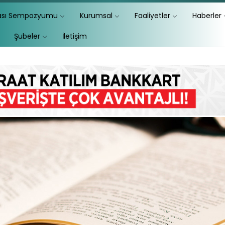
lası Sempozyumu
Kurumsal
Faaliyetler
Haberler
Şubeler
İletişim