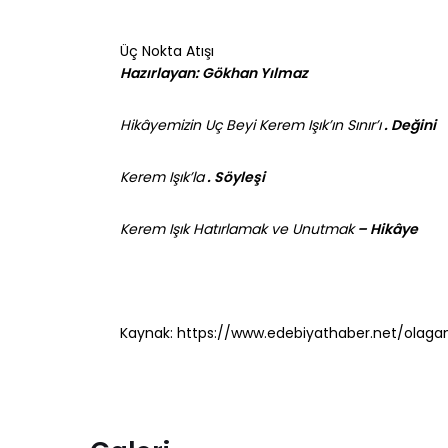
Üç Nokta Atışı
Hazırlayan: Gökhan Yılmaz
Hikâyemizin Uç Beyi Kerem Işık’ın Sınır’ı
. Değini
Kerem Işık’la
. Söyleşi
Kerem Işık Hatırlamak ve Unutmak
– Hikâye
Kaynak: https://www.edebiyathaber.net/olagan