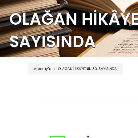
OLAĞAN HİKÂYE’
SAYISINDA
Anasayfa
OLAĞAN HİKÂYE’NİN 30. SAYISINDA