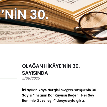
NİN 30.
OLAĞAN HİKÂYE’NİN 30.
SAYISINDA
11/08/2025
İki aylık hikâye dergisi
Olağan Hikâye
’nin 30.
Sayısı “İnsanın Kör Kuyusu Beğeni: Her Şey
Benimle Güzelleşir” dosyasıyla çıktı.