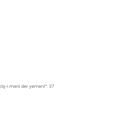
pîş-i meni der yemenî*. 37