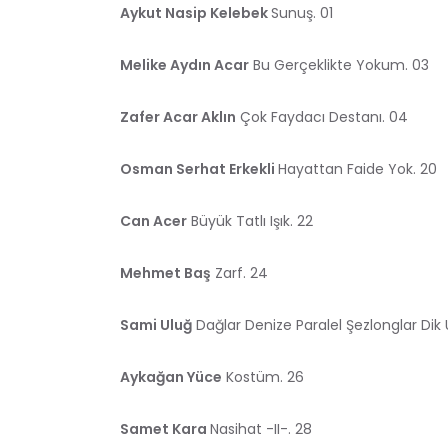
Aykut Nasip Kelebek
Sunuş. 01
Melike Aydın Acar
Bu Gerçeklikte Yokum. 03
Zafer Acar Aklın
Çok Faydacı Destanı. 04
Osman Serhat Erkekli
Hayattan Faide Yok. 20
Can Acer
Büyük Tatlı Işık. 22
Mehmet Baş
Zarf. 24
Sami Uluğ
Dağlar Denize Paralel Şezlonglar Dik 
Aykağan Yüce
Kostüm. 26
Samet Kara
Nasihat -II-. 28