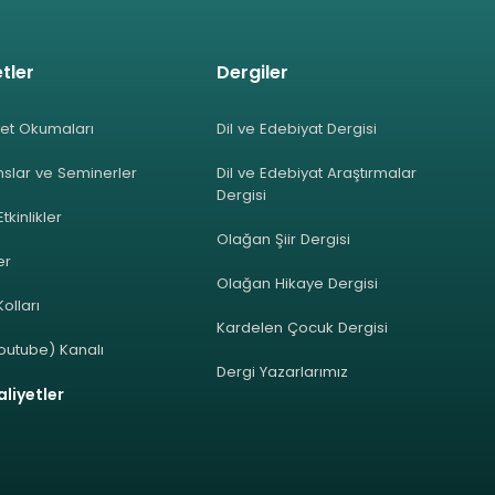
tler
Dergiler
et Okumaları
Dil ve Edebiyat Dergisi
slar ve Seminerler
Dil ve Edebiyat Araştırmalar
Dergisi
Etkinlikler
Olağan Şiir Dergisi
ler
Olağan Hikaye Dergisi
olları
Kardelen Çocuk Dergisi
outube) Kanalı
Dergi Yazarlarımız
liyetler