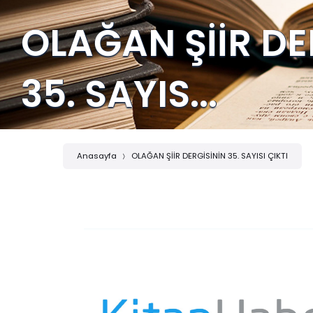
OLAĞAN ŞİİR DE
35. SAYIS...
Anasayfa
OLAĞAN ŞİİR DERGİSİNİN 35. SAYISI ÇIKTI