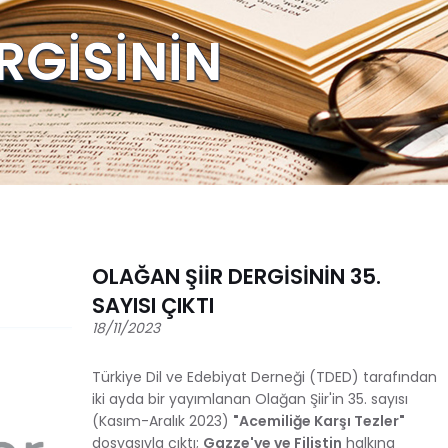
RGİSİNİN
OLAĞAN ŞİİR DERGİSİNİN 35.
SAYISI ÇIKTI
18/11/2023
Türkiye Dil ve Edebiyat Derneği (TDED) tarafından
iki ayda bir yayımlanan Olağan Şiir'in 35. sayısı
(Kasım-Aralık 2023)
"Acemiliğe Karşı Tezler"
dosyasıyla çıktı;
Gazze'ye ve Filistin
halkına