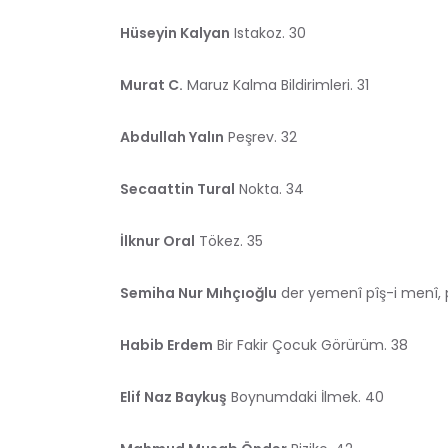
Hüseyin Kalyan
Istakoz. 30
Murat C.
Maruz Kalma Bildirimleri. 31
Abdullah Yalın
Peşrev. 32
Secaattin Tural
Nokta. 34
İlknur Oral
Tökez. 35
Semiha Nur Mıhçıoğlu
der yemenî pîş-i menî, 
Habib Erdem
Bir Fakir Çocuk Görürüm. 38
Elif Naz Baykuş
Boynumdaki İlmek. 40