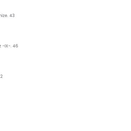
nize. 43
 -IX-. 46
52