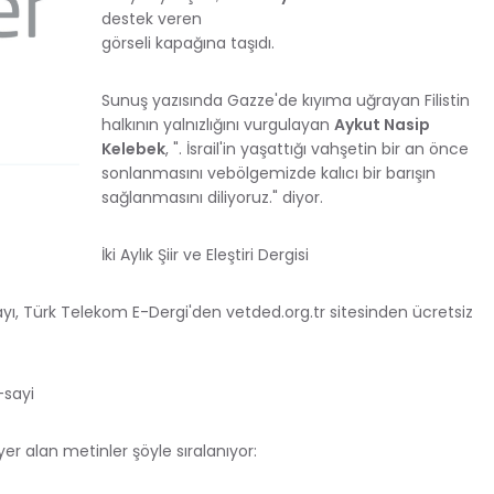
destek veren
görseli kapağına taşıdı.
Sunuş yazısında Gazze'de kıyıma uğrayan Filistin
halkının yalnızlığını vurgulayan
Aykut Nasip
Kelebek
, ". İsrail'in yaşattığı vahşetin bir an önce
sonlanmasını vebölgemizde kalıcı bir barışın
sağlanmasını diliyoruz." diyor.
İki Aylık Şiir ve Eleştiri Dergisi
ayı, Türk Telekom E-Dergi'den vetded.org.tr sitesinden ücretsiz
-sayi
yer alan metinler şöyle sıralanıyor: