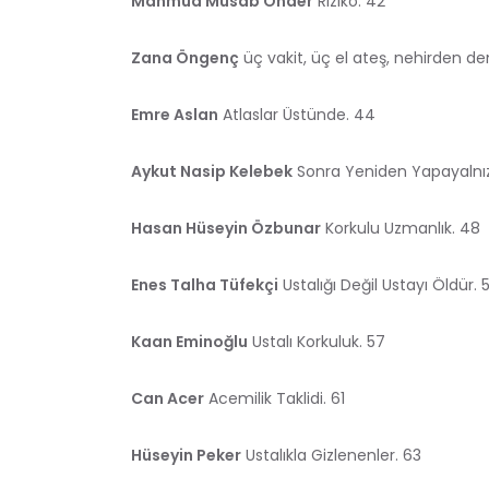
Mahmud Musab Önder
Riziko. 42
Zana Öngenç
üç vakit, üç el ateş, nehirden de
Emre Aslan
Atlaslar Üstünde. 44
Aykut Nasip Kelebek
Sonra Yeniden Yapayalnız
Hasan Hüseyin Özbunar
Korkulu Uzmanlık. 48
Enes Talha Tüfekçi
Ustalığı Değil Ustayı Öldür. 
Kaan Eminoğlu
Ustalı Korkuluk. 57
Can Acer
Acemilik Taklidi. 61
Hüseyin Peker
Ustalıkla Gizlenenler. 63