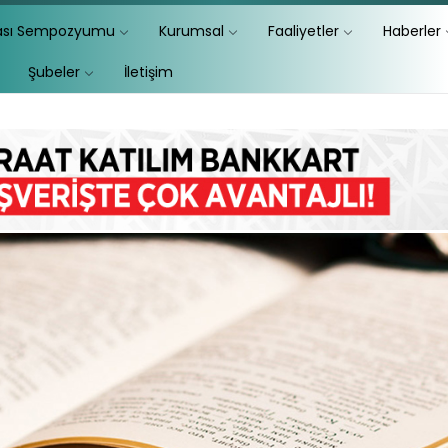
lası Sempozyumu
Kurumsal
Faaliyetler
Haberler
Şubeler
İletişim