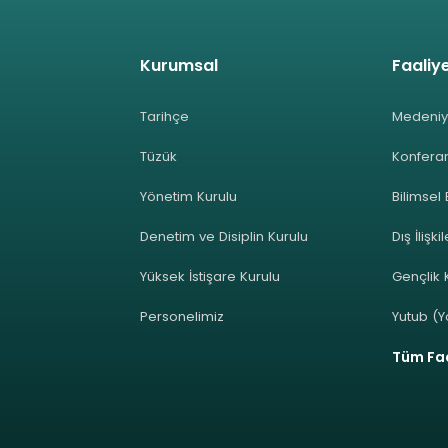
Kurumsal
Faaliye
Tarihçe
Medeniy
Tüzük
Konferan
Yönetim Kurulu
Bilimsel 
Denetim ve Disiplin Kurulu
Dış İlişki
Yüksek İstişare Kurulu
Gençlik K
Personelimiz
Yutub (Y
Tüm Faa