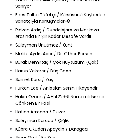
Sanıyor
Enes Talha Tüfekçi / Kürsüsünü Kaybeden
Sanatçıyla Konuşmalar-8
Rıdvan Ardıç / Guadalajara ve Moskova
Arasında Bir Şiir Kadar Mesafe Vardır
Süleyman Unutmaz / Kunt
Melike Aydın Acar / Dr. Other Person
Burak Demirtaş / Çok Huysuzum (Çok)
Harun Yakarer / Düş Gece
Samet Kara / Yaş
Furkan Ece / Anlatılan Senin Hikâyendir
Hülya Özcan / A.H.422961 Numaralı İsimsiz
Cönkten Bir Fasıl
Hatice Atmaca / Duvar
Süleyman Karaca / Çığlık
Kübra Okudan Apaydın / Darağacı
İlknur Oral / Bir Ses