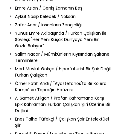
Emre Aslan / Geniş Zamanın Beş
Aykut Nasip Kelebek / Noksan
Zafer Acar / İnsanların Zenginliği
Yunus Emre Aklıbaşında / Furkan Çalışkan İle
Söyleşi: "Her Yeni Kuşak Dünyaya Yeni Bir
Gözle Bakıyor"
Salim Nacar / Mümkünlerin Kıyısından Şairane
Temrinlere
Mert Mevlüt Gökçe / Hiperfütürist Bir Şair Değil
Furkan Çalışkan
Ömer Fatih Andı / "Ayastefanos'ta Bir Kolera
Kampı" ve Toprağın Hafızası
A. Samet Atılgan / Profan Kahramana Karşı
Epik Kahraman: Furkan Çalışkan Şiiri Üzerine Bir
Değini
Enes Talha Tüfekçi / Çalışkan Şair Entelektüel
Şiir
Kemal S. Sayar / Mevhibe ve Tronie: Furkan