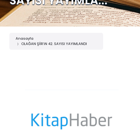
SAYISI YAYIMLA...
Anasayfa
OLAĞAN ŞİİR’iN 42. SAYISI YAYIMLANDI