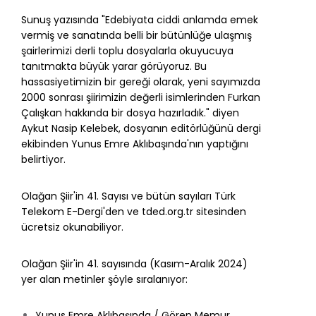
Sunuş yazısında "Edebiyata ciddi anlamda emek
vermiş ve sanatında belli bir bütünlüğe ulaşmış
şairlerimizi derli toplu dosyalarla okuyucuya
tanıtmakta büyük yarar görüyoruz. Bu
hassasiyetimizin bir gereği olarak, yeni sayımızda
2000 sonrası şiirimizin değerli isimlerinden Furkan
Çalışkan hakkında bir dosya hazırladık." diyen
Aykut Nasip Kelebek, dosyanın editörlüğünü dergi
ekibinden Yunus Emre Aklıbaşında'nın yaptığını
belirtiyor.
Olağan Şiir'in 41. Sayısı ve bütün sayıları Türk
Telekom E-Dergi'den ve
tded.org.tr
sitesinden
ücretsiz okunabiliyor.
Olağan Şiir'in 41. sayısında (Kasım-Aralık 2024)
yer alan metinler şöyle sıralanıyor:
Yunus Emre Aklıbaşında / Gören Memur