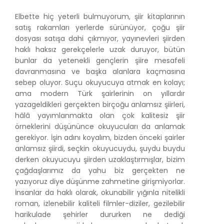
Elbette hiç yeterli bulmuyorum, şiir kitaplarının
satış rakamları yerlerde sürünüyor, çoğu şiir
dosyası satışa dahi çıkmıyor, yayınevleri şiirden
haklı haksız gerekçelerle uzak duruyor, bütün
bunlar da yetenekli gençlerin şiire mesafeli
davranmasına ve başka alanlara kaçmasına
sebep oluyor. Suçu okuyucuya atmak en kolayı;
ama modern Türk şairlerinin on yıllardır
yazageldikleri gerçekten birçoğu anlamsız şiirleri,
hâlâ yayımlanmakta olan çok kalitesiz şiir
örneklerini düşününce okuyucuları da anlamak
gerekiyor. İşin adını koyalım, bizden önceki şairler
anlamsız şiirdi, seçkin okuyucuydu, şuydu buydu
derken okuyucuyu şiirden uzaklaştırmışlar, bizim
çağdaşlarımız da yahu biz gerçekten ne
yazıyoruz diye düşünme zahmetine girişmiyorlar.
İnsanlar da haklı olarak, okunabilir yığınla nitelikli
roman, izlenebilir kaliteli filmler-diziler, gezilebilir
harikulade şehirler dururken ne dediği