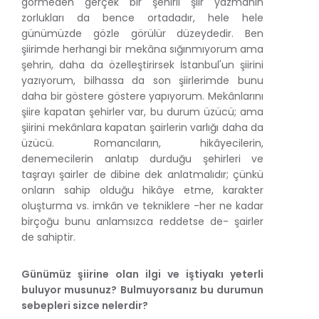
görmeden gerçek bir şehirli şiir yazmanın
zorlukları da bence ortadadır, hele hele
günümüzde gözle görülür düzeydedir. Ben
şiirimde herhangi bir mekâna sığınmıyorum ama
şehrin, daha da özelleştirirsek İstanbul'un şiirini
yazıyorum, bilhassa da son şiirlerimde bunu
daha bir göstere göstere yapıyorum. Mekânlarını
şiire kapatan şehirler var, bu durum üzücü; ama
şiirini mekânlara kapatan şairlerin varlığı daha da
üzücü. Romancıların, hikâyecilerin,
denemecilerin anlatıp durduğu şehirleri ve
taşrayı şairler de dibine dek anlatmalıdır; çünkü
onların sahip olduğu hikâye etme, karakter
oluşturma vs. imkân ve tekniklere -her ne kadar
birçoğu bunu anlamsızca reddetse de- şairler
de sahiptir.
Günümüz şiirine olan ilgi ve iştiyakı yeterli
buluyor musunuz? Bulmuyorsanız bu durumun
sebepleri sizce nelerdir?