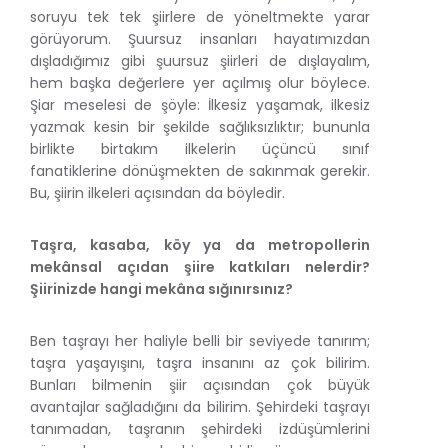
soruyu tek tek şiirlere de yöneltmekte yarar
görüyorum. Şuursuz insanları hayatımızdan
dışladığımız gibi şuursuz şiirleri de dışlayalım,
hem başka değerlere yer açılmış olur böylece.
Şiar meselesi de şöyle: İlkesiz yaşamak, ilkesiz
yazmak kesin bir şekilde sağlıksızlıktır; bununla
birlikte birtakım ilkelerin üçüncü sınıf
fanatiklerine dönüşmekten de sakınmak gerekir.
Bu, şiirin ilkeleri açısından da böyledir.
Taşra, kasaba, köy ya da metropollerin
mekânsal açıdan şiire katkıları nelerdir?
Şiirinizde hangi mekâna sığınırsınız?
Ben taşrayı her haliyle belli bir seviyede tanırım;
taşra yaşayışını, taşra insanını az çok bilirim.
Bunları bilmenin şiir açısından çok büyük
avantajlar sağladığını da bilirim. Şehirdeki taşrayı
tanımadan, taşranın şehirdeki izdüşümlerini