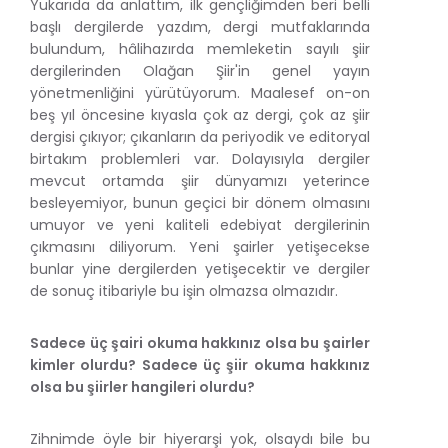
Yukarıda da anlattım, ilk gençliğimden beri belli
başlı dergilerde yazdım, dergi mutfaklarında
bulundum, hâlihazırda memleketin sayılı şiir
dergilerinden Olağan Şiir'in genel yayın
yönetmenliğini yürütüyorum. Maalesef on-on
beş yıl öncesine kıyasla çok az dergi, çok az şiir
dergisi çıkıyor; çıkanların da periyodik ve editoryal
birtakım problemleri var. Dolayısıyla dergiler
mevcut ortamda şiir dünyamızı yeterince
besleyemiyor, bunun geçici bir dönem olmasını
umuyor ve yeni kaliteli edebiyat dergilerinin
çıkmasını diliyorum. Yeni şairler yetişecekse
bunlar yine dergilerden yetişecektir ve dergiler
de sonuç itibariyle bu işin olmazsa olmazıdır.
Sadece üç şairi okuma hakkınız olsa bu şairler
kimler olurdu? Sadece üç şiir okuma hakkınız
olsa bu şiirler hangileri olurdu?
Zihnimde öyle bir hiyerarşi yok, olsaydı bile bu