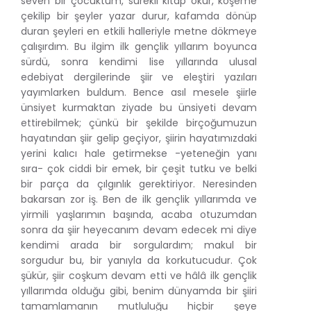
seven bir çocuktum, sürekli kitap okur, köşeme
çekilip bir şeyler yazar durur, kafamda dönüp
duran şeyleri en etkili halleriyle metne dökmeye
çalışırdım. Bu ilgim ilk gençlik yıllarım boyunca
sürdü, sonra kendimi lise yıllarında ulusal
edebiyat dergilerinde şiir ve eleştiri yazıları
yayımlarken buldum. Bence asıl mesele şiirle
ünsiyet kurmaktan ziyade bu ünsiyeti devam
ettirebilmek; çünkü bir şekilde birçoğumuzun
hayatından şiir gelip geçiyor, şiirin hayatımızdaki
yerini kalıcı hale getirmekse -yeteneğin yanı
sıra- çok ciddi bir emek, bir çeşit tutku ve belki
bir parça da çılgınlık gerektiriyor. Neresinden
bakarsan zor iş. Ben de ilk gençlik yıllarımda ve
yirmili yaşlarımın başında, acaba otuzumdan
sonra da şiir heyecanım devam edecek mi diye
kendimi arada bir sorgulardım; makul bir
sorgudur bu, bir yanıyla da korkutucudur. Çok
şükür, şiir coşkum devam etti ve hâlâ ilk gençlik
yıllarımda olduğu gibi, benim dünyamda bir şiiri
tamamlamanın mutluluğu hiçbir şeye