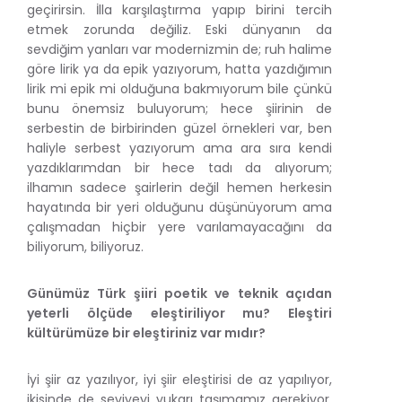
geçirirsin. İlla karşılaştırma yapıp birini tercih
etmek zorunda değiliz. Eski dünyanın da
sevdiğim yanları var modernizmin de; ruh halime
göre lirik ya da epik yazıyorum, hatta yazdığımın
lirik mi epik mi olduğuna bakmıyorum bile çünkü
bunu önemsiz buluyorum; hece şiirinin de
serbestin de birbirinden güzel örnekleri var, ben
haliyle serbest yazıyorum ama ara sıra kendi
yazdıklarımdan bir hece tadı da alıyorum;
ilhamın sadece şairlerin değil hemen herkesin
hayatında bir yeri olduğunu düşünüyorum ama
çalışmadan hiçbir yere varılamayacağını da
biliyorum, biliyoruz.
Günümüz Türk şiiri poetik ve teknik açıdan
yeterli ölçüde eleştiriliyor mu? Eleştiri
kültürümüze bir eleştiriniz var mıdır?
İyi şiir az yazılıyor, iyi şiir eleştirisi de az yapılıyor,
ikisinde de seviyeyi yukarı taşımamız gerekiyor.