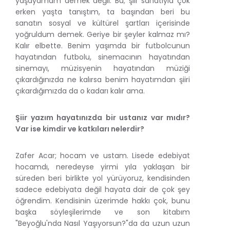
yaşayamam demek değil. Bu; şiir sanatıyla çok
erken yaşta tanıştım, ta başından beri bu
sanatın sosyal ve kültürel şartları içerisinde
yoğruldum demek. Geriye bir şeyler kalmaz mı?
Kalır elbette. Benim yaşımda bir futbolcunun
hayatından futbolu, sinemacının hayatından
sinemayı, müzisyenin hayatından müziği
çıkardığınızda ne kalırsa benim hayatımdan şiiri
çıkardığımızda da o kadarı kalır ama.
Şiir yazım hayatınızda bir ustanız var mıdır?
Var ise kimdir ve katkıları nelerdir?
Zafer Acar; hocam ve ustam. Lisede edebiyat
hocamdı, neredeyse yirmi yıla yaklaşan bir
süreden beri birlikte yol yürüyoruz, kendisinden
sadece edebiyata değil hayata dair de çok şey
öğrendim. Kendisinin üzerimde hakkı çok, bunu
başka söyleşilerimde ve son kitabım
"Beyoğlu'nda Nasıl Yaşıyorsun?"da da uzun uzun