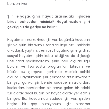
benzemiyor.
Şiir ile yaşadığınız hayat arasındaki ilişkiden
biraz bahseder misiniz? Hayatınızdan şiiri
çektiğinizde geriye ne kalır?
Hayatımın merkezinde şiir var, bugünkü hayatımı
şiir ve şiirin birtakım uzantıları inşa etti. Şairlerle
arkadaşlık yaptım, cemiyet hayatına şiirle girdim,
sosyal hayatımı şiirin kabul ettiği ya da dışladığı
unsurlarla şekillendirdim, şiirle belli ölçüde ilgili
bölüm ve lisansüstü programları bitirdim ve
bütün bu çerçeve içerisinde meslek sahibi
oldum. Hayatımdan şiiri çekmem artık imkânsız
bir şey, çünkü şiir bende sadece mısralardan,
kıtalardan, bentlerden bir araya gelen bir edebi
tür olarak değil bütün bir hayat olarak yer etmiş
bir şey. Bu; hayatımda sadece şiir var, şiirden
başka bir şey bilmiyorum, şiir olmazsa