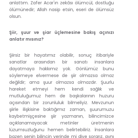
anlattım. Zafer Acar'ın zekâsı ölümcül, dostluğu
ölümünedir; Allah nasip etsin, eseri de ölümsüz
olsun.
Şiir, şuur ve şiar üçlemesine bakış açınızı
anlatır mısınız?
Şiirsiz bir hayatımız olabilir, sonuç itibariyle
sanatlar arasından bir sanatı insanlara
dayatmaya hakkımız yok. Gönlümüz bunu
söylemeye elvermese de şiir olmazsa olmaz
değildir; ama şuur olmazsa olmazdır. Şuurlu
hareket etmeyi hem kendi sağlık ve
mutluluğumuz hem de başkalarının huzuru
açısından bir zorunluluk bilmeliyiz. Mevzunun
şiirle ilişkisine baktığımız zaman, şuurumuzu
kaybetmişçesine şiir yazmanın, bilincimizce
açıklanamayacak metinler üretmenin
lüzumsuzluğunu hemen belirtebiliriz. İnsanlara
bazen senin bilincin yerinde mi diye sorarız, aynı