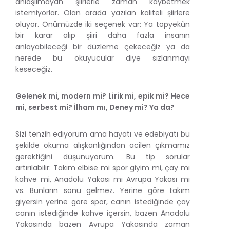
anlaşılmayan şiirlerle zaman kaybetmek
istemiyorlar. Olan arada yazılan kaliteli şiirlere
oluyor. Önümüzde iki seçenek var: Ya topyekûn
bir karar alıp şiiri daha fazla insanın
anlayabileceği bir düzleme çekeceğiz ya da
nerede bu okuyucular diye sızlanmayı
keseceğiz.
Gelenek mi, modern mi? Lirik mi, epik mi? Hece
mi, serbest mi? İlham mı, Deney mi? Ya da?
Sizi tenzih ediyorum ama hayatı ve edebiyatı bu
şekilde okuma alışkanlığından acilen çıkmamız
gerektiğini düşünüyorum. Bu tip sorular
artırılabilir: Takım elbise mi spor giyim mi, çay mı
kahve mi, Anadolu Yakası mı Avrupa Yakası mı
vs. Bunların sonu gelmez. Yerine göre takım
giyersin yerine göre spor, canın istediğinde çay
canın istediğinde kahve içersin, bazen Anadolu
Yakasında bazen Avrupa Yakasında zaman