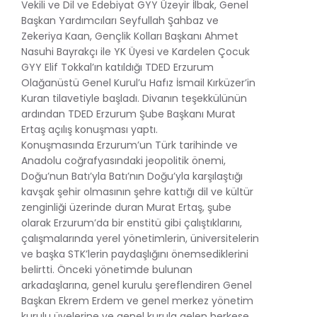
Vekili ve Dil ve Edebiyat GYY Üzeyir İlbak, Genel
Başkan Yardımcıları Seyfullah Şahbaz ve
Zekeriya Kaan, Gençlik Kolları Başkanı Ahmet
Nasuhi Bayrakçı ile YK Üyesi ve Kardelen Çocuk
GYY Elif Tokkal’ın katıldığı TDED Erzurum
Olağanüstü Genel Kurul’u Hafız İsmail Kırküzer’in
Kuran tilavetiyle başladı. Divanın teşekkülünün
ardından TDED Erzurum Şube Başkanı Murat
Ertaş açılış konuşması yaptı.
Konuşmasında Erzurum’un Türk tarihinde ve
Anadolu coğrafyasındaki jeopolitik önemi,
Doğu’nun Batı’yla Batı’nın Doğu’yla karşılaştığı
kavşak şehir olmasının şehre kattığı dil ve kültür
zenginliği üzerinde duran Murat Ertaş, şube
olarak Erzurum’da bir enstitü gibi çalıştıklarını,
çalışmalarında yerel yönetimlerin, üniversitelerin
ve başka STK’lerin paydaşlığını önemsediklerini
belirtti. Önceki yönetimde bulunan
arkadaşlarına, genel kurulu şereflendiren Genel
Başkan Ekrem Erdem ve genel merkez yönetim
kurulu üyelerine ve genel kurula gelen herkese