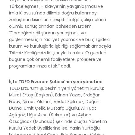
Türkçeleşmesi, F Klavye’nin yaygınlaşması ve
İmla Kılavuzu’nda dilimizi doğru kullanmayı
zorlaştıran kısımların tespiti ile ilgili çalışmaların
olumlu sonuçlarından bahseden Erdem,
“Derneğimiz dil şuurun yerleşmesi ve
güçlenmesi için faaliyet yapmak ve bu çizgideki
kurum ve kuruluşlarla işbirliği sağlamak amacıyla
‘Dilimiz Kimliğimizdir’ şiarıyla kuruldu. O günden
bugüne çok önemli faaliyetlere, projelere ve
programlara imza attık.” dedi.
İşte TDED Erzurum Şubesi’nin yeni yönetimi
TDED Erzurum Şubesi’nin yeni yönetim kurulu;
Murat Ertaş (Başkan), Ednan Yazıcı, Erdoğan
Erbay, Nimet Yıldırım, Vedat Eğilmez, Doğan
Durna, Ümit Çelik, Mustafa Uğurlu, Ali Fuat
Açıkgöz, Uğur Aksu (Sekreter) ve Ayhan
Özsağlıcak (Muhasip) şeklinde oluştu. Yönetim
Kurulu Yedek Üyeliklerine ise; Yasin Yurtoğlu,
Muhammed İkbal Çiçek, Eda Yuvaşen, Vahide