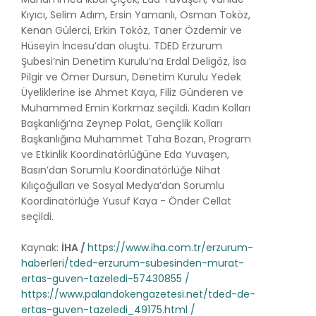
Kıyıcı, Selim Adım, Ersin Yamanlı, Osman Toköz,
Kenan Gülerci, Erkin Toköz, Taner Özdemir ve
Hüseyin İncesu’dan oluştu. TDED Erzurum
Şubesi’nin Denetim Kurulu’na Erdal Deligöz, İsa
Pilgir ve Ömer Dursun, Denetim Kurulu Yedek
Üyeliklerine ise Ahmet Kaya, Filiz Günderen ve
Muhammed Emin Korkmaz seçildi. Kadın Kolları
Başkanlığı’na Zeynep Polat, Gençlik Kolları
Başkanlığına Muhammet Taha Bozan, Program
ve Etkinlik Koordinatörlüğüne Eda Yuvaşen,
Basın’dan Sorumlu Koordinatörlüğe Nihat
Kılıçoğulları ve Sosyal Medya’dan Sorumlu
Koordinatörlüğe Yusuf Kaya - Önder Cellat
seçildi.
Kaynak:
İHA /
https://www.iha.com.tr/erzurum-
haberleri/tded-erzurum-subesinden-murat-
ertas-guven-tazeledi-57430855 /
https://www.palandokengazetesi.net/tded-de-
ertas-guven-tazeledi_49175.html /