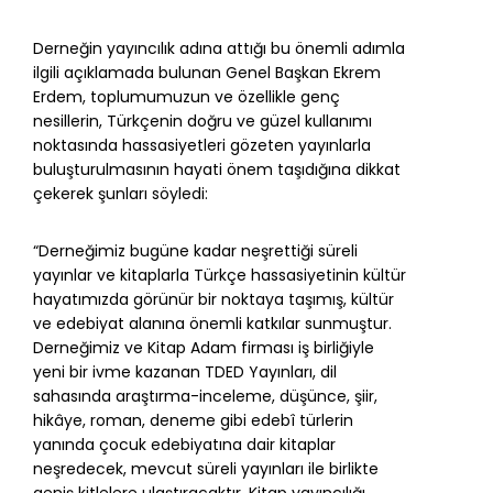
Derneğin yayıncılık adına attığı bu önemli adımla
ilgili açıklamada bulunan Genel Başkan Ekrem
Erdem, toplumumuzun ve özellikle genç
nesillerin, Türkçenin doğru ve güzel kullanımı
noktasında hassasiyetleri gözeten yayınlarla
buluşturulmasının hayati önem taşıdığına dikkat
çekerek şunları söyledi:
“Derneğimiz bugüne kadar neşrettiği süreli
yayınlar ve kitaplarla Türkçe hassasiyetinin kültür
hayatımızda görünür bir noktaya taşımış, kültür
ve edebiyat alanına önemli katkılar sunmuştur.
Derneğimiz ve Kitap Adam firması iş birliğiyle
yeni bir ivme kazanan TDED Yayınları, dil
sahasında araştırma-inceleme, düşünce, şiir,
hikâye, roman, deneme gibi edebî türlerin
yanında çocuk edebiyatına dair kitaplar
neşredecek, mevcut süreli yayınları ile birlikte
geniş kitlelere ulaştıracaktır. Kitap yayıncılığı