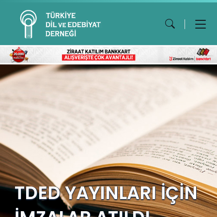
TDED YAYINLARI İÇİN