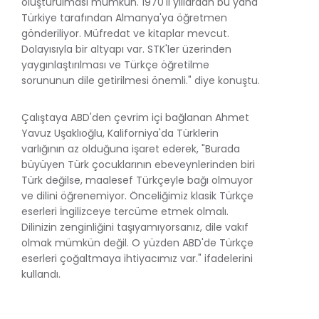
oluşturulması mümkün. 1970'li yıllardan bu yana
Türkiye tarafından Almanya'ya öğretmen
gönderiliyor. Müfredat ve kitaplar mevcut.
Dolayısıyla bir altyapı var. STK'ler üzerinden
yaygınlaştırılması ve Türkçe öğretilme
sorununun dile getirilmesi önemli." diye konuştu.
Çalıştaya ABD'den çevrim içi bağlanan Ahmet
Yavuz Uşaklıoğlu, Kaliforniya'da Türklerin
varlığının az olduğuna işaret ederek, "Burada
büyüyen Türk çocuklarının ebeveynlerinden biri
Türk değilse, maalesef Türkçeyle bağı olmuyor
ve dilini öğrenemiyor. Önceliğimiz klasik Türkçe
eserleri İngilizceye tercüme etmek olmalı.
Dilinizin zenginliğini taşıyamıyorsanız, dile vakıf
olmak mümkün değil. O yüzden ABD'de Türkçe
eserleri çoğaltmaya ihtiyacımız var." ifadelerini
kullandı.