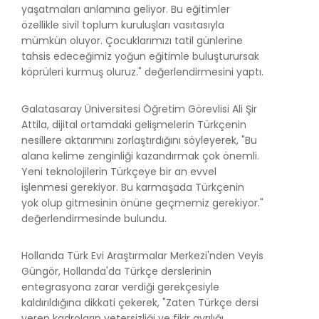
yaşatmaları anlamına geliyor. Bu eğitimler
özellikle sivil toplum kuruluşları vasıtasıyla
mümkün oluyor. Çocuklarımızı tatil günlerine
tahsis edeceğimiz yoğun eğitimle buluşturursak
köprüleri kurmuş oluruz." değerlendirmesini yaptı.
Galatasaray Üniversitesi Öğretim Görevlisi Ali Şir
Attila, dijital ortamdaki gelişmelerin Türkçenin
nesillere aktarımını zorlaştırdığını söyleyerek, "Bu
alana kelime zenginliği kazandırmak çok önemli.
Yeni teknolojilerin Türkçeye bir an evvel
işlenmesi gerekiyor. Bu karmaşada Türkçenin
yok olup gitmesinin önüne geçmemiz gerekiyor."
değerlendirmesinde bulundu.
Hollanda Türk Evi Araştırmalar Merkezi'nden Veyis
Güngör, Hollanda'da Türkçe derslerinin
entegrasyona zarar verdiği gerekçesiyle
kaldırıldığına dikkati çekerek, "Zaten Türkçe dersi
veren kadroların yetersizliği ve fikir ayrılığı