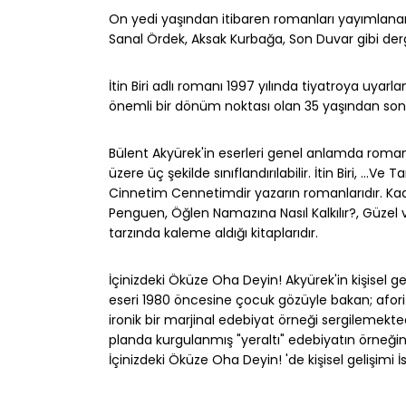
On yedi yaşından itibaren romanları yayımlanan Ak
Sanal Ördek, Aksak Kurbağa, Son Duvar gibi dergi
İtin Biri adlı romanı 1997 yılında tiyatroya uy
önemli bir dönüm noktası olan 35 yaşından sonr
Bülent Akyürek'in eserleri genel anlamda romanla
üzere üç şekilde sınıflandırılabilir. İtin Biri, ...
Cinnetim Cennetimdir yazarın romanlarıdır. Ka
Penguen, Öğlen Namazına Nasıl Kalkılır?, Güzel 
tarzında kaleme aldığı kitaplarıdır.
İçinizdeki Öküze Oha Deyin! Akyürek'in kişisel ge
eseri 1980 öncesine çocuk gözüyle bakan; aforizmal
ironik bir marjinal edebiyat örneği sergilemekte
planda kurgulanmış "yeraltı" edebiyatın örneğin
İçinizdeki Öküze Oha Deyin! 'de kişisel gelişimi 