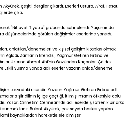
yürek, çeşitli dergiler çıkardı. Eserleri Ustura, A'raf, Fesat,
lerde çıktı.
arlanarak "Nihayet Tiyatro" grubunda sahnelendi. Yaşamında
a düşüncelerinde görülen değişimler eserlerine yansıdı.
rı, anlatıları/denemeleri ve kişisel gelişim kitapları olmak
Ve Tanrı Ağladı, Zamanın Efendisi, Yağmur Getiren Fırtına ve
dınlar Üzerine Ahmet Abi'nin Gözünden Kaçanlar, Çöldeki
ve Etkili Susma Sanatı adlı eserler yazarın anlatı/deneme
lişim tarzındaki eseridir. Yazarın Yağmur Getiren Fırtına adlı
arla şiir dilinin iç içe geçtiği, itilmiş insanın öfkesiyle dolu,
dir. Yazar, Cinnetim Cennetimdir adlı eserde şizofrenik bir arka
i sunmaktadır. Bülent Akyürek, çok sayıda baskısı yapılan
İslami kaynaklardan hareketle ele almıştır.