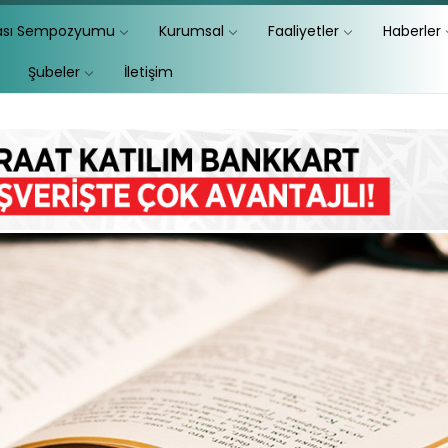
lası Sempozyumu
Kurumsal
Faaliyetler
Haberler
Şubeler
İletişim