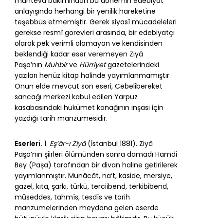
muhteva bakımından bu dönemin edebiyat
anlayışında herhangi bir yenilik hareketine
teşebbüs etmemiştir. Gerek siyasî mücadeleleri
gerekse resmî görevleri arasında, bir edebiyatçı
olarak pek verimli olamayan ve kendisinden
beklendiği kadar eser veremeyen Ziyâ
Paşa’nın
Muhbir
ve
Hürriyet
gazetelerindeki
yazıları henüz kitap halinde yayımlanmamıştır.
Onun elde mevcut son eseri, Cebelibereket
sancağı merkezi kabul edilen Yarpuz
kasabasındaki hükümet konağının inşası için
yazdığı tarih manzumesidir.
Eserleri.
1.
Eş‘âr-ı Ziyâ
(İstanbul 1881). Ziyâ
Paşa’nın şiirleri ölümünden sonra damadı Hamdi
Bey (Paşa) tarafından bir divan haline getirilerek
yayımlanmıştır. Münâcât, na‘t, kaside, mersiye,
gazel, kıta, şarkı, türkü, terciibend, terkibibend,
müseddes, tahmîs, tesdîs ve tarih
manzumelerinden meydana gelen eserde