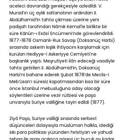
aceleci davrandığı gerekçesiyle azledildi. V.
Murad’ın üç aylık saltanatının ardından II.
Abdülhamid’in tahta çıkması üzerine yeni
padişah tarafından Nâmık Kemal’le birlikte bir
süre Kānûn-ı Esâsî Encümeni’nde görevlendirildi.
1877-1878 Osmanlı-Rus Savaşı (Doksanüç Harbi)
sırasında askerin kışlık ihtiyacını karşılamak için
kurulan Hediyye-i Askeriyye Cemiyeti’ne
başkanlık yaptı. Meşrutiyeti ilân edeceği vaadiyle
tahta getirilen II. Abdülhamid’in, Doksanüç
Harbi’ni bahane ederek Şubat 1878’de Meclis-i
Meb‘ûsan’ı süresiz kapatmasından kısa bir süre
önce İstanbul mebusluğuna aday olacağı
söylentileri üzerine vezir rütbesi ve paşa
unvanıyla Suriye valiliğine tayin edildi (1877).
Ziyâ Paşa, Suriye valiliği sırasında serbest
düşünceleri dolayısıyla müslüman halkla, izlediği
sıkı para politikası yüzünden hıristiyan ve yahudi
tebaa ile arası açılınca görevi üç buçuk ay kadar