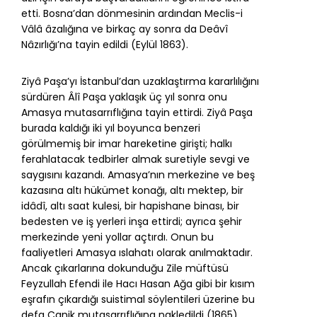
etti. Bosna’dan dönmesinin ardından Meclis-i
Vâlâ âzalığına ve birkaç ay sonra da Deâvî
Nâzırlığı’na tayin edildi (Eylül 1863).
Ziyâ Paşa’yı İstanbul’dan uzaklaştırma kararlılığını
sürdüren Âlî Paşa yaklaşık üç yıl sonra onu
Amasya mutasarrıflığına tayin ettirdi. Ziyâ Paşa
burada kaldığı iki yıl boyunca benzeri
görülmemiş bir imar hareketine girişti; halkı
ferahlatacak tedbirler almak suretiyle sevgi ve
saygısını kazandı. Amasya’nın merkezine ve beş
kazasına altı hükümet konağı, altı mektep, bir
idâdî, altı saat kulesi, bir hapishane binası, bir
bedesten ve iş yerleri inşa ettirdi; ayrıca şehir
merkezinde yeni yollar açtırdı. Onun bu
faaliyetleri Amasya ıslahatı olarak anılmaktadır.
Ancak çıkarlarına dokunduğu Zile müftüsü
Feyzullah Efendi ile Hacı Hasan Ağa gibi bir kısım
eşrafın çıkardığı suistimal söylentileri üzerine bu
defa Canik mutasarrıflığına nakledildi (1865).