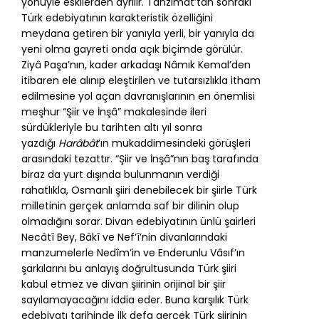
yönüyle eskilerden ayrılır. Tanzimat’tan sonraki
Türk edebiyatının karakteristik özelliğini
meydana getiren bir yanıyla yerli, bir yanıyla da
yeni olma gayreti onda açık biçimde görülür.
Ziyâ Paşa’nın, kader arkadaşı Nâmık Kemal’den
itibaren ele alınıp eleştirilen ve tutarsızlıkla itham
edilmesine yol açan davranışlarının en önemlisi
meşhur “Şiir ve İnşâ” makalesinde ileri
sürdükleriyle bu tarihten altı yıl sonra
yazdığı
Harâbât
’ın mukaddimesindeki görüşleri
arasındaki tezattır. “Şiir ve İnşâ”nın baş tarafında
biraz da yurt dışında bulunmanın verdiği
rahatlıkla, Osmanlı şiiri denebilecek bir şiirle Türk
milletinin gerçek anlamda saf bir dilinin olup
olmadığını sorar. Divan edebiyatının ünlü şairleri
Necâtî Bey, Bâkî ve Nef‘î’nin divanlarındaki
manzumelerle Nedîm’in ve Enderunlu Vâsıf’ın
şarkılarını bu anlayış doğrultusunda Türk şiiri
kabul etmez ve divan şiirinin orijinal bir şiir
sayılamayacağını iddia eder. Buna karşılık Türk
edebiyatı tarihinde ilk defa gerçek Türk şiirinin