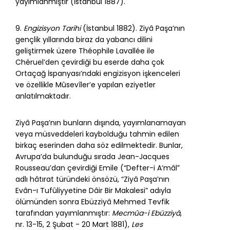
yayımlanmıştır (İstanbul 1887).
9.
Engizisyon Tarihi
(İstanbul 1882). Ziyâ Paşa’nın
gençlik yıllarında biraz da yabancı dilini
geliştirmek üzere Théophile Lavallée ile
Chéruel’den çevirdiği bu eserde daha çok
Ortaçağ İspanyası’ndaki engizisyon işkenceleri
ve özellikle Mûsevîler’e yapılan eziyetler
anlatılmaktadır.
Ziyâ Paşa’nın bunların dışında, yayımlanamayan
veya müsveddeleri kaybolduğu tahmin edilen
birkaç eserinden daha söz edilmektedir. Bunlar,
Avrupa’da bulunduğu sırada Jean-Jacques
Rousseau’dan çevirdiği Emile (“Defter-i A‘mâl”
adlı hâtırat türündeki önsözü, “Ziyâ Paşa’nın
Evân-ı Tufûliyyetine Dâir Bir Makalesi” adıyla
ölümünden sonra Ebüzziyâ Mehmed Tevfik
tarafından yayımlanmıştır:
Mecmûa-i Ebüzziyâ
,
nr. 13-15, 2 Şubat - 20 Mart 1881),
Les