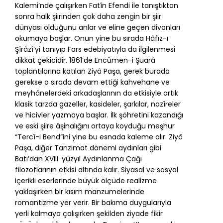
Kalemi’nde çalışırken Fatîn Efendi ile tanıştıktan
sonra halk şiirinden çok daha zengin bir şiir
dünyası olduğunu anlar ve eline geçen divanları
okumaya başlar. Onun yine bu sırada Hâfız-ı
Şîrâzî’yi tanıyıp Fars edebiyatıyla da ilgilenmesi
dikkat çekicidir. 1861’de Encümen-i Şuarâ
toplantılarına katılan Ziyâ Paşa, gerek burada
gerekse o sırada devam ettiği kahvehane ve
meyhânelerdeki arkadaşlarının da etkisiyle artık
klasik tarzda gazeller, kasideler, şarkılar, nazîreler
ve hicivler yazmaya başlar. İlk şöhretini kazandığı
ve eski şiire âşinalığını ortaya koyduğu meşhur
“Tercî-i Bend”ini yine bu esnada kaleme alır. Ziyâ
Paşa, diğer Tanzimat dönemi aydınları gibi
Batı’dan XVIII. yüzyıl Aydınlanma Çağı
filozoflarının etkisi altında kalır. Siyasal ve sosyal
içerikli eserlerinde büyük ölçüde realizme
yaklaşırken bir kısım manzumelerinde
romantizme yer verir. Bir bakıma duygularıyla
yerli kalmaya çalışırken şekilden ziyade fikir