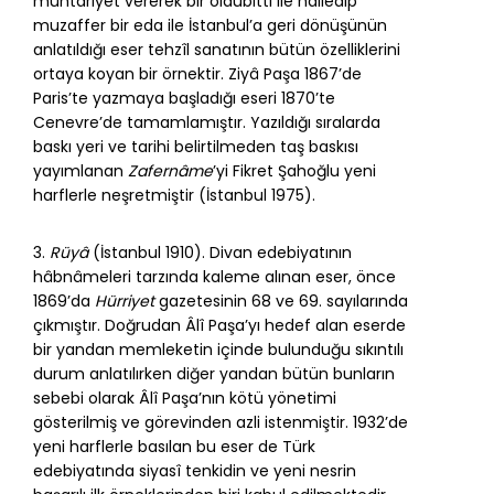
muhtariyet vererek bir oldubitti ile halledip
muzaffer bir eda ile İstanbul’a geri dönüşünün
anlatıldığı eser tehzîl sanatının bütün özelliklerini
ortaya koyan bir örnektir. Ziyâ Paşa 1867’de
Paris’te yazmaya başladığı eseri 1870’te
Cenevre’de tamamlamıştır. Yazıldığı sıralarda
baskı yeri ve tarihi belirtilmeden taş baskısı
yayımlanan
Zafernâme
’yi Fikret Şahoğlu yeni
harflerle neşretmiştir (İstanbul 1975).
3.
Rüyâ
(İstanbul 1910). Divan edebiyatının
hâbnâmeleri tarzında kaleme alınan eser, önce
1869’da
Hürriyet
gazetesinin 68 ve 69. sayılarında
çıkmıştır. Doğrudan Âlî Paşa’yı hedef alan eserde
bir yandan memleketin içinde bulunduğu sıkıntılı
durum anlatılırken diğer yandan bütün bunların
sebebi olarak Âlî Paşa’nın kötü yönetimi
gösterilmiş ve görevinden azli istenmiştir. 1932’de
yeni harflerle basılan bu eser de Türk
edebiyatında siyasî tenkidin ve yeni nesrin