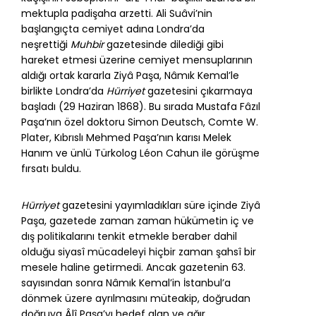
mektupla padişaha arzetti. Ali Suâvi’nin
başlangıçta cemiyet adına Londra’da
neşrettiği
Muhbir
gazetesinde dilediği gibi
hareket etmesi üzerine cemiyet mensuplarının
aldığı ortak kararla Ziyâ Paşa, Nâmık Kemal’le
birlikte Londra’da
Hürriyet
gazetesini çıkarmaya
başladı (29 Haziran 1868). Bu sırada Mustafa Fâzıl
Paşa’nın özel doktoru Simon Deutsch, Comte W.
Plater, Kıbrıslı Mehmed Paşa’nın karısı Melek
Hanım ve ünlü Türkolog Léon Cahun ile görüşme
fırsatı buldu.
Hürriyet
gazetesini yayımladıkları süre içinde Ziyâ
Paşa, gazetede zaman zaman hükümetin iç ve
dış politikalarını tenkit etmekle beraber dahil
olduğu siyasî mücadeleyi hiçbir zaman şahsî bir
mesele haline getirmedi. Ancak gazetenin 63.
sayısından sonra Nâmık Kemal’in İstanbul’a
dönmek üzere ayrılmasını müteakip, doğrudan
doğruya Âlî Paşa’yı hedef alan ve ağır