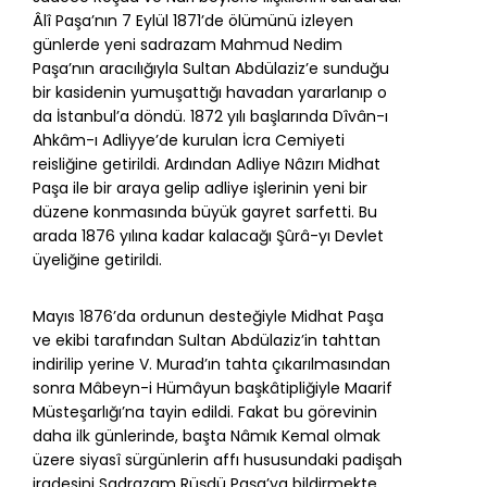
Âlî Paşa’nın 7 Eylül 1871’de ölümünü izleyen
günlerde yeni sadrazam Mahmud Nedim
Paşa’nın aracılığıyla Sultan Abdülaziz’e sunduğu
bir kasidenin yumuşattığı havadan yararlanıp o
da İstanbul’a döndü. 1872 yılı başlarında Dîvân-ı
Ahkâm-ı Adliyye’de kurulan İcra Cemiyeti
reisliğine getirildi. Ardından Adliye Nâzırı Midhat
Paşa ile bir araya gelip adliye işlerinin yeni bir
düzene konmasında büyük gayret sarfetti. Bu
arada 1876 yılına kadar kalacağı Şûrâ-yı Devlet
üyeliğine getirildi.
Mayıs 1876’da ordunun desteğiyle Midhat Paşa
ve ekibi tarafından Sultan Abdülaziz’in tahttan
indirilip yerine V. Murad’ın tahta çıkarılmasından
sonra Mâbeyn-i Hümâyun başkâtipliğiyle Maarif
Müsteşarlığı’na tayin edildi. Fakat bu görevinin
daha ilk günlerinde, başta Nâmık Kemal olmak
üzere siyasî sürgünlerin affı hususundaki padişah
iradesini Sadrazam Rüşdü Paşa’ya bildirmekte