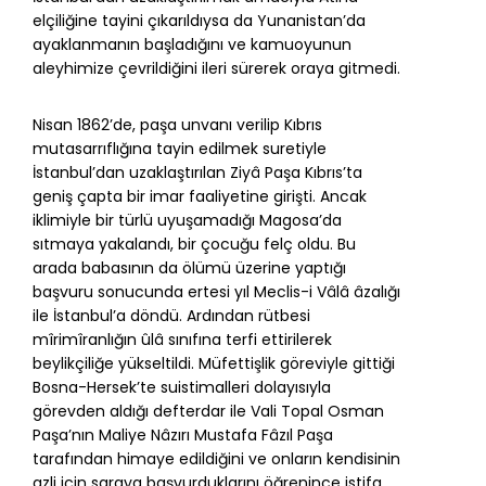
elçiliğine tayini çıkarıldıysa da Yunanistan’da
ayaklanmanın başladığını ve kamuoyunun
aleyhimize çevrildiğini ileri sürerek oraya gitmedi.
Nisan 1862’de, paşa unvanı verilip Kıbrıs
mutasarrıflığına tayin edilmek suretiyle
İstanbul’dan uzaklaştırılan Ziyâ Paşa Kıbrıs’ta
geniş çapta bir imar faaliyetine girişti. Ancak
iklimiyle bir türlü uyuşamadığı Magosa’da
sıtmaya yakalandı, bir çocuğu felç oldu. Bu
arada babasının da ölümü üzerine yaptığı
başvuru sonucunda ertesi yıl Meclis-i Vâlâ âzalığı
ile İstanbul’a döndü. Ardından rütbesi
mîrimîranlığın ûlâ sınıfına terfi ettirilerek
beylikçiliğe yükseltildi. Müfettişlik göreviyle gittiği
Bosna-Hersek’te suistimalleri dolayısıyla
görevden aldığı defterdar ile Vali Topal Osman
Paşa’nın Maliye Nâzırı Mustafa Fâzıl Paşa
tarafından himaye edildiğini ve onların kendisinin
azli için saraya başvurduklarını öğrenince istifa