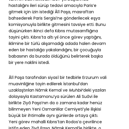
hastalığını ileri sürüp tedavi amacıyla Paris’e
gitmek için izin istediği Âlî Paşa, masraftan
bahsederek Paris Sergisi’ne gönderilecek eşya
komisyonuyla birlikte gitmesini tavsiye etti. Bunu
düşünürken ikinci defa Kıbrıs mutasarrıflığına
tayini çıktı. Kıbrıs’ta altı yıl önce görev yaptığını,
iklimine bir türlü alışamadığı adada halen devam
eden bir hastalığa yakalandığını, bir çocuğuyla
babasının da burada öldüğünü belirterek başka
bir yere naklini istedi.
Âlî Paşa tarafından siyasî bir tedbirle Erzurum vali
muavinliğine tayin edilerek İstanbul’dan
uzaklaştırılan Nâmık Kemal ve
Muhbir
’deki yazıları
dolayısıyla Kastamonu’ya sürülen Ali Suâvi ile
birlikte Ziyâ Paşa’nın da o zamana kadar henüz
bilinmeyen Yeni Osmanlılar Cemiyeti’yle ilişkisi
büyük bir ihtimalle aynı günlerde ortaya çıktı.
Yeni görev mahalli Kıbrıs’tan Rodos’a çevrilince
istifa eden Ziyâ Paşa, Nâmık Kemal’le birlikte, o