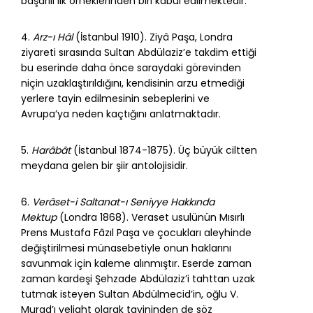
başarılı ilk örneklerinden biri kabul edilmektedir.
4.
Arz-ı Hâl
(İstanbul 1910). Ziyâ Paşa, Londra
ziyareti sırasında Sultan Abdülaziz’e takdim ettiği
bu eserinde daha önce saraydaki görevinden
niçin uzaklaştırıldığını, kendisinin arzu etmediği
yerlere tayin edilmesinin sebeplerini ve
Avrupa’ya neden kaçtığını anlatmaktadır.
5.
Harâbât
(İstanbul 1874-1875). Üç büyük ciltten
meydana gelen bir şiir antolojisidir.
6.
Verâset-i Saltanat-ı Seniyye Hakkında
Mektup
(Londra 1868). Veraset usulünün Mısırlı
Prens Mustafa Fâzıl Paşa ve çocukları aleyhinde
değiştirilmesi münasebetiyle onun haklarını
savunmak için kaleme alınmıştır. Eserde zaman
zaman kardeşi Şehzade Abdülaziz’i tahttan uzak
tutmak isteyen Sultan Abdülmecid’in, oğlu V.
Murad’ı veliaht olarak tayininden de söz