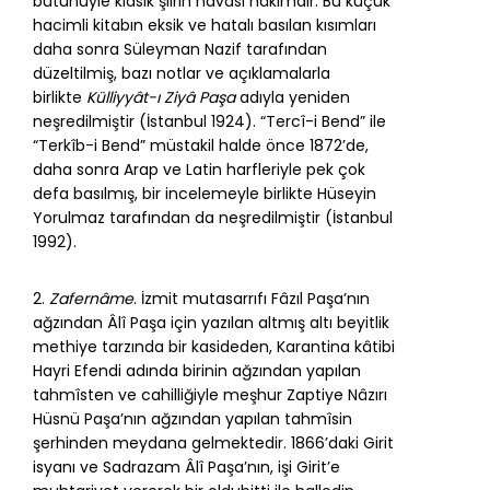
bütünüyle klasik şiirin havası hâkimdir. Bu küçük
hacimli kitabın eksik ve hatalı basılan kısımları
daha sonra Süleyman Nazif tarafından
düzeltilmiş, bazı notlar ve açıklamalarla
birlikte
Külliyyât-ı Ziyâ Paşa
adıyla yeniden
neşredilmiştir (İstanbul 1924). “Tercî-i Bend” ile
“Terkîb-i Bend” müstakil halde önce 1872’de,
daha sonra Arap ve Latin harfleriyle pek çok
defa basılmış, bir incelemeyle birlikte Hüseyin
Yorulmaz tarafından da neşredilmiştir (İstanbul
1992).
2.
Zafernâme
. İzmit mutasarrıfı Fâzıl Paşa’nın
ağzından Âlî Paşa için yazılan altmış altı beyitlik
methiye tarzında bir kasideden, Karantina kâtibi
Hayri Efendi adında birinin ağzından yapılan
tahmîsten ve cahilliğiyle meşhur Zaptiye Nâzırı
Hüsnü Paşa’nın ağzından yapılan tahmîsin
şerhinden meydana gelmektedir. 1866’daki Girit
isyanı ve Sadrazam Âlî Paşa’nın, işi Girit’e