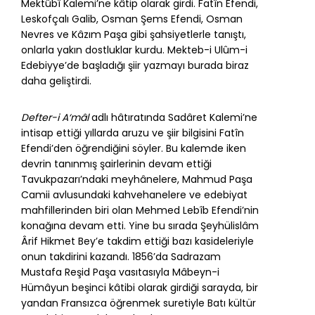
Mektûbî Kalemi’ne kâtip olarak girdi. Fatîn Efendi,
Leskofçalı Galib, Osman Şems Efendi, Osman
Nevres ve Kâzım Paşa gibi şahsiyetlerle tanıştı,
onlarla yakın dostluklar kurdu. Mekteb-i Ulûm-i
Edebiyye’de başladığı şiir yazmayı burada biraz
daha geliştirdi.
Defter-i A‘mâl
adlı hâtıratında Sadâret Kalemi’ne
intisap ettiği yıllarda aruzu ve şiir bilgisini Fatîn
Efendi’den öğrendiğini söyler. Bu kalemde iken
devrin tanınmış şairlerinin devam ettiği
Tavukpazarı’ndaki meyhânelere, Mahmud Paşa
Camii avlusundaki kahvehanelere ve edebiyat
mahfillerinden biri olan Mehmed Lebîb Efendi’nin
konağına devam etti. Yine bu sırada Şeyhülislâm
Ârif Hikmet Bey’e takdim ettiği bazı kasideleriyle
onun takdirini kazandı. 1856’da Sadrazam
Mustafa Reşid Paşa vasıtasıyla Mâbeyn-i
Hümâyun beşinci kâtibi olarak girdiği sarayda, bir
yandan Fransızca öğrenmek suretiyle Batı kültür