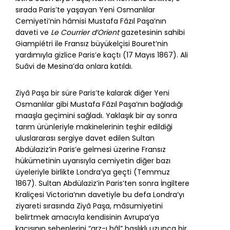
sırada Paris’te yaşayan Yeni Osmanlılar
Cemiyeti’nin hâmisi Mustafa Fâzıl Paşa’nın
daveti ve
Le Courrier d’Orient
gazetesinin sahibi
Giampiétri ile Fransız büyükelçisi Bouret’nin
yardımıyla gizlice Paris’e kaçtı (17 Mayıs 1867). Ali
Suâvi de Mesina’da onlara katıldı.
Ziyâ Paşa bir süre Paris’te kalarak diğer Yeni
Osmanlılar gibi Mustafa Fâzıl Paşa’nın bağladığı
maaşla geçimini sağladı. Yaklaşık bir ay sonra
tarım ürünleriyle makinelerinin teşhir edildiği
uluslararası sergiye davet edilen Sultan
Abdülaziz’in Paris’e gelmesi üzerine Fransız
hükümetinin uyarısıyla cemiyetin diğer bazı
üyeleriyle birlikte Londra’ya geçti (Temmuz
1867). Sultan Abdülaziz’in Paris’ten sonra İngiltere
Kraliçesi Victoria’nın davetiyle bu defa Londra’yı
ziyareti sırasında Ziyâ Paşa, mâsumiyetini
belirtmek amacıyla kendisinin Avrupa’ya
kaçışının sebeplerini “arz-ı hâl” başlıklı uzunca bir