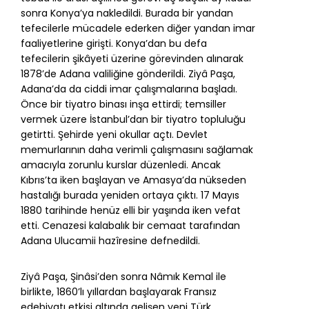
sonra Konya’ya nakledildi. Burada bir yandan
tefecilerle mücadele ederken diğer yandan imar
faaliyetlerine girişti. Konya’dan bu defa
tefecilerin şikâyeti üzerine görevinden alınarak
1878’de Adana valiliğine gönderildi. Ziyâ Paşa,
Adana’da da ciddi imar çalışmalarına başladı.
Önce bir tiyatro binası inşa ettirdi; temsiller
vermek üzere İstanbul’dan bir tiyatro topluluğu
getirtti. Şehirde yeni okullar açtı. Devlet
memurlarının daha verimli çalışmasını sağlamak
amacıyla zorunlu kurslar düzenledi. Ancak
Kıbrıs’ta iken başlayan ve Amasya’da nükseden
hastalığı burada yeniden ortaya çıktı. 17 Mayıs
1880 tarihinde henüz elli bir yaşında iken vefat
etti. Cenazesi kalabalık bir cemaat tarafından
Adana Ulucamii hazîresine defnedildi.
Ziyâ Paşa, Şinâsi’den sonra Nâmık Kemal ile
birlikte, 1860’lı yıllardan başlayarak Fransız
edebiyatı etkisi altında gelişen yeni Türk