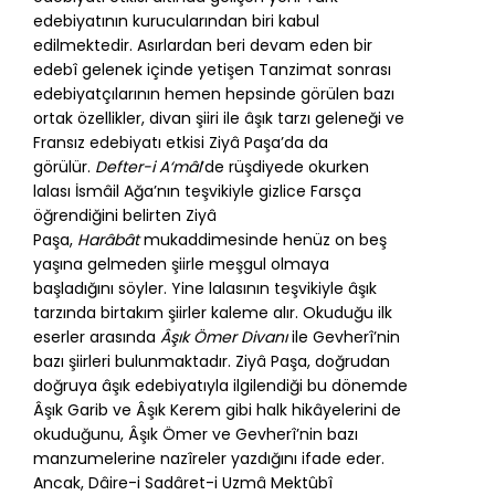
edebiyatının kurucularından biri kabul
edilmektedir. Asırlardan beri devam eden bir
edebî gelenek içinde yetişen Tanzimat sonrası
edebiyatçılarının hemen hepsinde görülen bazı
ortak özellikler, divan şiiri ile âşık tarzı geleneği ve
Fransız edebiyatı etkisi Ziyâ Paşa’da da
görülür.
Defter-i A‘mâl
’de rüşdiyede okurken
lalası İsmâil Ağa’nın teşvikiyle gizlice Farsça
öğrendiğini belirten Ziyâ
Paşa,
Harâbât
mukaddimesinde henüz on beş
yaşına gelmeden şiirle meşgul olmaya
başladığını söyler. Yine lalasının teşvikiyle âşık
tarzında birtakım şiirler kaleme alır. Okuduğu ilk
eserler arasında
Âşık Ömer Divanı
ile Gevherî’nin
bazı şiirleri bulunmaktadır. Ziyâ Paşa, doğrudan
doğruya âşık edebiyatıyla ilgilendiği bu dönemde
Âşık Garib ve Âşık Kerem gibi halk hikâyelerini de
okuduğunu, Âşık Ömer ve Gevherî’nin bazı
manzumelerine nazîreler yazdığını ifade eder.
Ancak, Dâire-i Sadâret-i Uzmâ Mektûbî