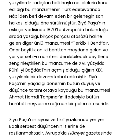
yüzyıllardır tartışılan belli başlı meselelerin konu
edildiği bu manzumenin Türk edebiyatında
Nâbî’den beri devam eden bir geleneğin son
halkası olduğu öne sürülmüştür. Ziyâ Paşa’nın
eski şiir vadisinde 1870’te Avrupa’da bulunduğu
sırada yazdığı, birçok parçası atasözü haline
gelen diğer ünlü manzumesi “Terkîb-i Bend”dir.
Onar beyitlik on iki bentten meydana gelen ve
yer yer sehl-i mümteni denilebilecek beyitlerle
zenginleştirilen bu manzume de XVI. yüzyılda
Rûhî-yi Bağdâdî’nin açmış olduğu çığırın XIX.
yüzyıldaki bir devamı kabul edilmiştir. Ziyâ
Paşa’nın yaşadığı dönemin bütün duyuş ve
düşünce tarzını ortaya koyduğu bu manzumesi
Ahmet Hamdi Tanpınar’ın ifadesiyle bütün
harâbât neşvesine rağmen bir polemik eseridir.
Ziyâ Paşa’nın siyasî ve fikrî yazılarında yer yer
Batılı serbest düşüncenin izlerine de
rastlanmaktadır. Avrupa’da
Hürriyet
gazetesinde