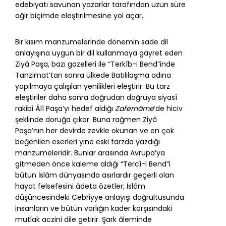
edebiyatı savunan yazarlar tarafından uzun süre
ağır biçimde eleştirilmesine yol açar.
Bir kısım manzumelerinde dönemin sade dil
anlayışına uygun bir dil kullanmaya gayret eden
Ziyâ Paşa, bazı gazelleri ile “Terkîb-i Bend”inde
Tanzimat’tan sonra ülkede Batılılaşma adına
yapılmaya çalışılan yenilikleri eleştirir. Bu tarz
eleştiriler daha sonra doğrudan doğruya siyasî
rakibi Âlî Paşa’yı hedef aldığı
Zafernâme
’de hiciv
şeklinde doruğa çıkar. Buna rağmen Ziyâ
Paşa’nın her devirde zevkle okunan ve en çok
beğenilen eserleri yine eski tarzda yazdığı
manzumeleridir. Bunlar arasında Avrupa’ya
gitmeden önce kaleme aldığı “Tercî-i Bend”i
bütün İslâm dünyasında asırlardır geçerli olan
hayat felsefesini âdeta özetler; İslâm
düşüncesindeki Cebriyye anlayışı doğrultusunda
insanların ve bütün varlığın kader karşısındaki
mutlak aczini dile getirir. Şark âleminde