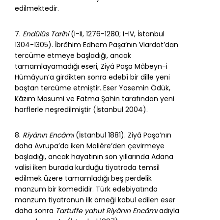
edilmektedir.
7.
Endülüs Tarihi
(I-II, 1276-1280; I-IV, İstanbul
1304-1305). İbrâhim Edhem Paşa’nın Viardot’dan
tercüme etmeye başladığı, ancak
tamamlayamadığı eseri, Ziyâ Paşa Mâbeyn-i
Hümâyun’a girdikten sonra edebî bir dille yeni
baştan tercüme etmiştir. Eser Yasemin Ödük,
Kâzım Masumi ve Fatma Şahin tarafından yeni
harflerle neşredilmiştir (İstanbul 2004).
8.
Riyânın Encâmı
(İstanbul 1881). Ziyâ Paşa’nın
daha Avrupa’da iken Molière’den çevirmeye
başladığı, ancak hayatının son yıllarında Adana
valisi iken burada kurduğu tiyatroda temsil
edilmek üzere tamamladığı beş perdelik
manzum bir komedidir. Türk edebiyatında
manzum tiyatronun ilk örneği kabul edilen eser
daha sonra
Tartuffe yahut Riyânın Encâmı
adıyla