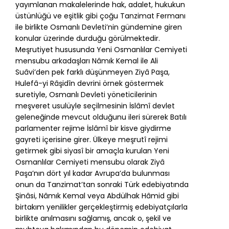
yayımlanan makalelerinde hak, adalet, hukukun
üstünlüğü ve eşitlik gibi çoğu Tanzimat Fermanı
ile birlikte Osmanlı Devleti’nin gündemine giren
konular üzerinde durduğu görülmektedir.
Meşrutiyet hususunda Yeni Osmanlılar Cemiyeti
mensubu arkadaşları Nâmık Kemal ile Ali
Suâvi’den pek farklı düşünmeyen Ziyâ Paşa,
Hulefâ-yi Râşidîn devrini örnek göstermek
suretiyle, Osmanlı Devleti yöneticilerinin
meşveret usulüyle seçilmesinin İslâmî devlet
geleneğinde mevcut olduğunu ileri sürerek Batılı
parlamenter rejime İslâmî bir kisve giydirme
gayreti içerisine girer. Ülkeye meşrutî rejimi
getirmek gibi siyasî bir amaçla kurulan Yeni
Osmanlılar Cemiyeti mensubu olarak Ziyâ
Paşa’nın dört yıl kadar Avrupa’da bulunması
onun da Tanzimat’tan sonraki Türk edebiyatında
Şinâsi, Nâmık Kemal veya Abdülhak Hâmid gibi
birtakım yenilikler gerçekleştirmiş edebiyatçılarla
birlikte anılmasını sağlamış, ancak o, şekil ve