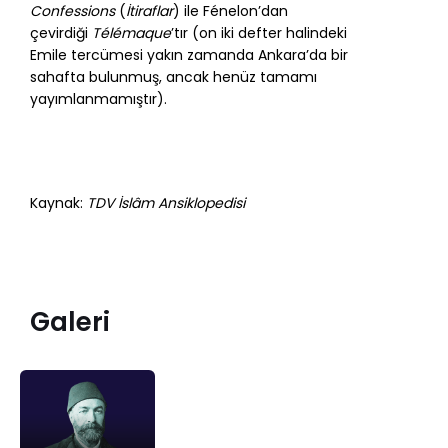
Confessions
(
İtiraflar
) ile Fénelon’dan
çevirdiği
Télémaque
’tır (on iki defter halindeki
Emile tercümesi yakın zamanda Ankara’da bir
sahafta bulunmuş, ancak henüz tamamı
yayımlanmamıştır).
Kaynak:
TDV İslâm Ansiklopedisi
Galeri