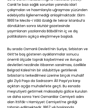
Canik’te bazı sağlık sorunları yanında idarî
çalışmaları ve hasımlarıyla uğraşması yüzünden
edebiyatla ilgilenemediği anlaşılmaktadır. Ekim
1865’te Meclis-i Vâlâ âzalığı ile tekrar İstanbul’a
döndükten sonra
Muhbir
gazetesinde
yayımlanan yazılarında Bâbıâli’nin iç ve dış
politikalarını açıkça eleştirmeye başladı.
Bu sırada Osmanlı Devleti’nin Suriye, Sırbistan ve
Girit’te baş gösteren ayaklanmalar sonucu
önemli ölçüde toprak kaybetmesi ve Avrupa
devletleri nezdinde itibarının sarsılması, özellikle
Belgrad Kalesi’nin bir oldubittiye getirilerek
Sırbistan’a terkedilmesi üzerine birçok muhalif
gibi Ziyâ Paşa da Sadrazam Âlî Paşa’ya karşı
açıktan açığa muhalefete geçti. Bu esnada
meşrutiyeti getirmek maksadıyla gizlice kurulan
ve daha sonra Yeni Osmanlılar Cemiyeti adını
alan İttifâk-ı Hamiyyet Cemiyeti’ne girdiği
tahmin edilmektedir. 1867 yılı başlarında