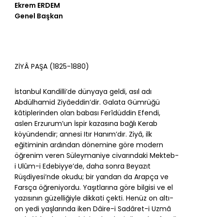
Ekrem ERDEM
Genel Başkan
ZİYÂ PAŞA (1825-1880)
İstanbul Kandilli’de dünyaya geldi, asıl adı
Abdülhamid Ziyâeddin’dir. Galata Gümrüğü
kâtiplerinden olan babası Ferîdüddin Efendi,
aslen Erzurum’un İspir kazasına bağlı Kerab
köyündendir; annesi Itır Hanım’dır. Ziyâ, ilk
eğitiminin ardından dönemine göre modern
öğrenim veren Süleymaniye civarındaki Mekteb-
i Ulûm-i Edebiyye’de, daha sonra Beyazıt
Rüşdiyesi’nde okudu; bir yandan da Arapça ve
Farsça öğreniyordu. Yaşıtlarına göre bilgisi ve el
yazısının güzelliğiyle dikkati çekti. Henüz on altı-
on yedi yaşlarında iken Dâire-i Sadâret-i Uzmâ