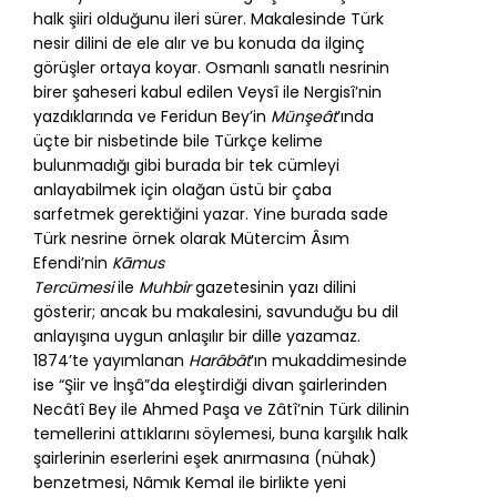
halk şiiri olduğunu ileri sürer. Makalesinde Türk
nesir dilini de ele alır ve bu konuda da ilginç
görüşler ortaya koyar. Osmanlı sanatlı nesrinin
birer şaheseri kabul edilen Veysî ile Nergisî’nin
yazdıklarında ve Feridun Bey’in
Münşeât
’ında
üçte bir nisbetinde bile Türkçe kelime
bulunmadığı gibi burada bir tek cümleyi
anlayabilmek için olağan üstü bir çaba
sarfetmek gerektiğini yazar. Yine burada sade
Türk nesrine örnek olarak Mütercim Âsım
Efendi’nin
Kāmus
Tercümesi
ile
Muhbir
gazetesinin yazı dilini
gösterir; ancak bu makalesini, savunduğu bu dil
anlayışına uygun anlaşılır bir dille yazamaz.
1874’te yayımlanan
Harâbât
’ın mukaddimesinde
ise “Şiir ve İnşâ”da eleştirdiği divan şairlerinden
Necâtî Bey ile Ahmed Paşa ve Zâtî’nin Türk dilinin
temellerini attıklarını söylemesi, buna karşılık halk
şairlerinin eserlerini eşek anırmasına (nühak)
benzetmesi, Nâmık Kemal ile birlikte yeni