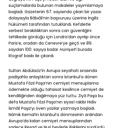
suçlamalarda bulunan makaleler yayımlamaya
başladı. Gazetenin 67. sayısında çıkan bir yazısı
dolayısıyla Bâbıâli’nin başvurusu üzerine İngiliz
hükümeti tarafından tutuklandı. Kefaletle
serbest bırakıldıktan sonra can güvenliğini
tehlikede gördüğü için Londra’dan ayrılıp önce
Paris’e, oradan da Cenevre’ye geçti ve 89.
sayıdan 100. sayıya kadar
Hürriyet
’i burada
litograf baskı ile çıkardı.
Sultan Abdülaziz’in Avrupa seyahati sırasında
padişahla anlaştıktan sonra İstanbul’a dönen
Mustafa Fâzıl Paşa’nın cemiyet mensuplarına
ödemekte olduğu tahsisat kesilince cemiyet de
kendiliğinden dağılmaya yüz tuttu. Ziyâ Paşa bu
defa Mustafa Fâzıl Paşa’nın siyasî rakibi Hidiv
İsmâil Paşa’yı öven yazılar yazmaya başladı.
Nâmık Kemal’in İstanbul’a dönmesinin ardından
Avrupa’da kalan cemiyet mensuplarından
sadece Reşad ve Nuri beylerle ilişkilerini sürdürdü.