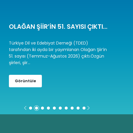
SAMSUN ŞUBESİ’NDE PROF. DR.
BEKİR...
Olağanüstü Genel Kurul sonucunda Türkiye Dil
ve Edebiyat Derneği (TDED) Samsun Şubesi’ne
Prof. Dr. Bekir Şişman Başkan seçildi. Seçilen
yeni...
Görüntüle