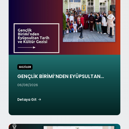
N
Ç
L
İ
K
B
İ
R
İ
M
İ
GEZİLER
’
GENÇLİK BİRİMİ’NDEN EYÜPSULTAN...
N
06/08/2026
D
E
N
Detaya Git
E
Y
Ü
P
T