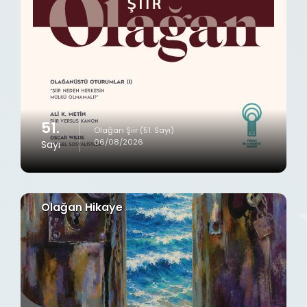
51.
Olağan Şiir (51. Sayı)
06/08/2026
Sayı
Olağan Hikaye