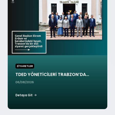
S
D
U
E
L
D
T
Y
A
Ö
N
N
T
E
A
T
R
İ
İ
C
H
İ
V
L
ZİYARETLER
E
E
TDED YÖNETİCİLERİ TRABZON’DA...
K
R
Ü
06/08/2026
İ
L
T
T
R
Detaya Git
Ü
A
R
B
G
Z
E