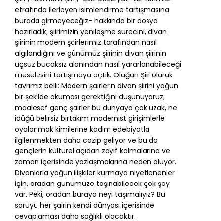
etrafında ilerleyen isimlendirme tartışmasına
burada girmeyeceğiz- hakkında bir dosya
hazırladık; şiirimizin yenileşme sürecini, divan
şiirinin modern şairlerimiz tarafından nasıl
algılandığını ve günümüz şiirinin divan şiirinin
uçsuz bucaksız alanından nasıl yararlanabileceği
meselesini tartışmaya açtık. Olağan Şiir olarak
tavrımız belli: Modern şairlerin divan şiirini yoğun
bir şekilde okuması gerektiğini düşünüyoruz;
maalesef genç şairler bu dünyaya çok uzak, ne
idüğü belirsiz birtakım modernist girişimlerle
oyalanmak kimilerine kadim edebiyatla
ilgilenmekten daha cazip geliyor ve bu da
gençlerin kültürel açıdan zayıf kalmalarına ve
zaman içerisinde yozlaşmalarına neden oluyor.
Divanlarla yoğun ilişkiler kurmaya niyetlenenler
için, oradan günümüze taşınabilecek çok şey
var. Peki, oradan buraya neyi taşımalıyız? Bu
soruyu her şairin kendi dünyası içerisinde
cevaplaması daha sağlıklı olacaktır.